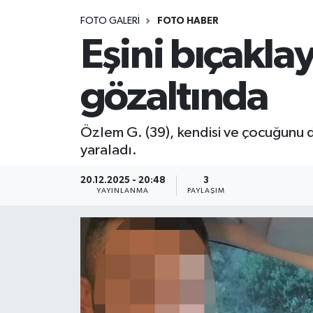
FOTO GALERI
FOTO HABER
Medya
Eşini bıçakla
Sağlık
gözaltında
Sinema
Özlem G. (39), kendisi ve çocuğunu d
Sivil Toplum
yaraladı.
Siyaset
20.12.2025 - 20:48
3
YAYINLANMA
PAYLAŞIM
Spor
Tarım
Turizm
Yaşam