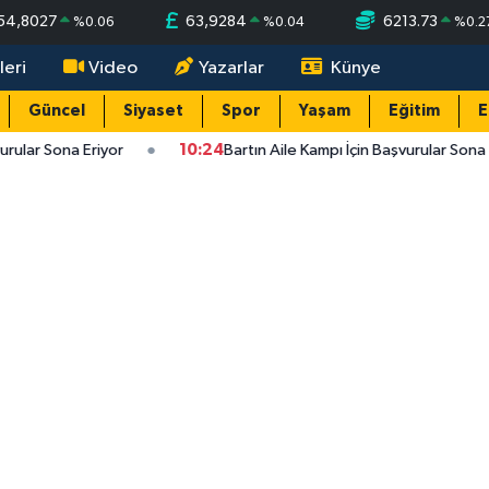
54,8027
63,9284
6213.73
%
0.06
%
0.04
%
0.2
leri
Video
Yazarlar
Künye
Güncel
Siyaset
Spor
Yaşam
Eğitim
E
rular Sona Eriyor
10:24
Bartın Aile Kampı İçin Başvurular Sona E