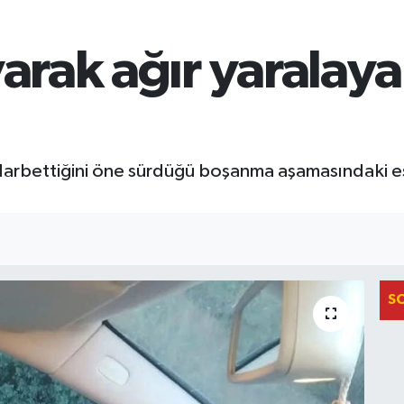
yarak ağır yaralay
arbettiğini öne sürdüğü boşanma aşamasındaki eşi 
S