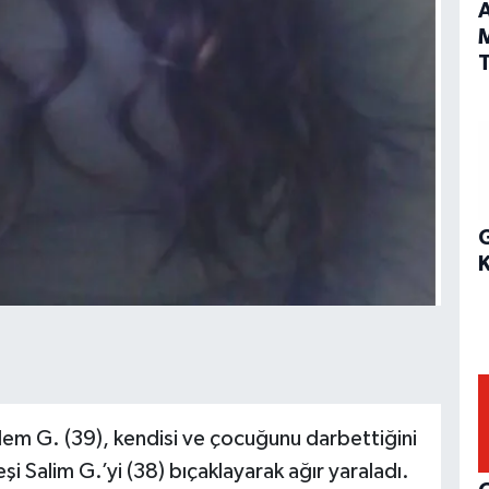
A
T
G
m G. (39), kendisi ve çocuğunu darbettiğini
Salim G.’yi (38) bıçaklayarak ağır yaraladı.