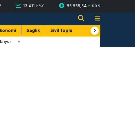
13.411
63.638,34
7
%
0
%
0.9
konomi
Sağlık
Sivil Toplum
Turizm
Yerel
riyor