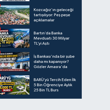
Kozcağız'ın geleceği
tartışılıyor: Peş peşe
açıklamalar
Bartın’da Banka
Mevduatı 30 Milyar
TL’yi Aştı
İş Bankası'nda bir şube
daha mı kapanıyor?
Gözler Amasra'da
BARÜ’yü Tercih Eden İlk
5 Bin Öğrenciye Aylık
25 Bin TL Burs