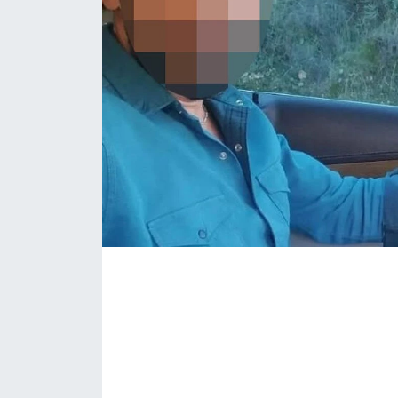
Yerel Yönetimler
DÜNYA
YEREL