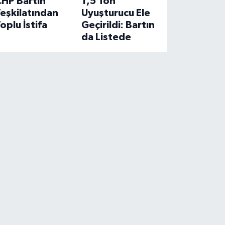
CHP Bartın
1,5 Ton
eşkilatından
Uyuşturucu Ele
oplu İstifa
Geçirildi: Bartın
da Listede