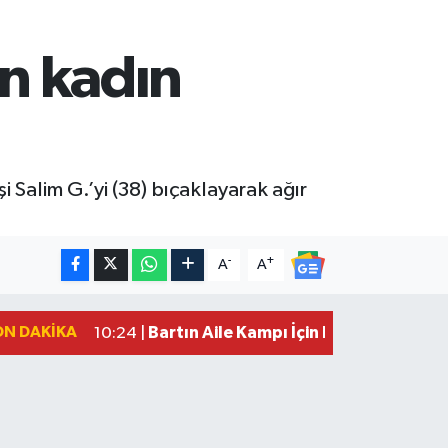
an kadın
Salim G.’yi (38) bıçaklayarak ağır
-
+
A
A
ON DAKIKA
Bartın Aile Kampı İçin Başvurular Son
10:24 |