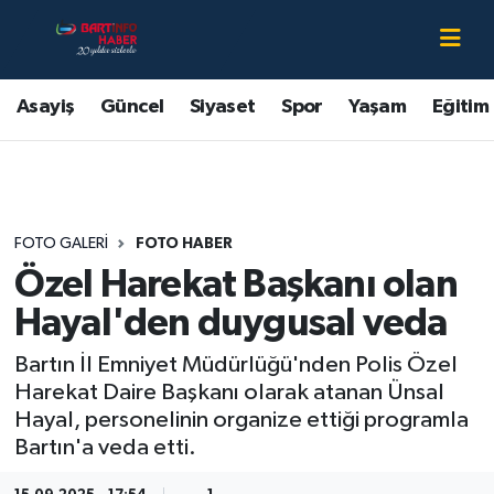
Asayiş
Bartın Nöbetçi Eczaneler
Asayiş
Güncel
Siyaset
Spor
Yaşam
Eğitim
Bartın Hakkında
Bartın Hava Durumu
Çevre
Bartin Namaz Vakitleri
FOTO GALERI
FOTO HABER
Eğitim
Bartın Trafik Yoğunluk Haritası
Özel Harekat Başkanı olan
Ekonomi
Süper Lig Puan Durumu ve Fikstür
Hayal'den duygusal veda
Bartın İl Emniyet Müdürlüğü'nden Polis Özel
Güncel
Tüm Manşetler
Harekat Daire Başkanı olarak atanan Ünsal
Hayal, personelinin organize ettiği programla
Kültür-Sanat
Son Dakika Haberleri
Bartın'a veda etti.
Magazin
Haber Arşivi