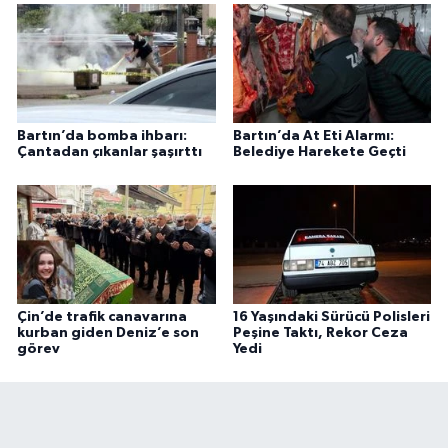
Bartın’da bomba ihbarı:
Bartın’da At Eti Alarmı:
Çantadan çıkanlar şaşırttı
Belediye Harekete Geçti
Çin’de trafik canavarına
16 Yaşındaki Sürücü Polisleri
kurban giden Deniz’e son
Peşine Taktı, Rekor Ceza
görev
Yedi