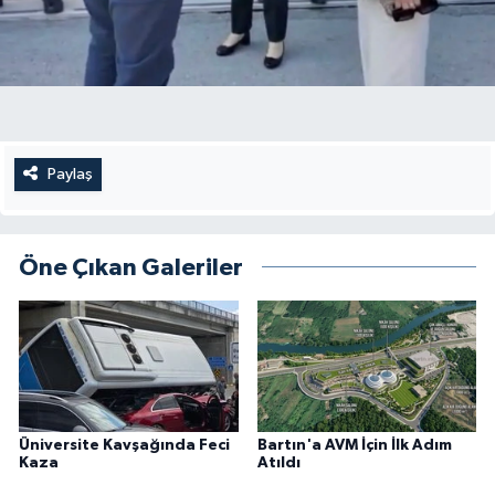
Paylaş
Öne Çıkan Galeriler
Üniversite Kavşağında Feci
Bartın'a AVM İçin İlk Adım
Kaza
Atıldı