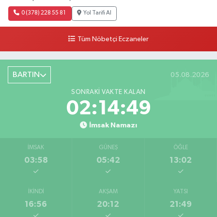
0 (378) 228 55 81
Yol Tarifi Al
Tüm Nöbetçi Eczaneler
BARTIN
05.08.2026
SONRAKI VAKTE KALAN
02:14:47
İmsak Namazı
İMSAK
GÜNEŞ
ÖĞLE
03:58
05:42
13:02
İKINDI
AKŞAM
YATSI
16:56
20:12
21:49