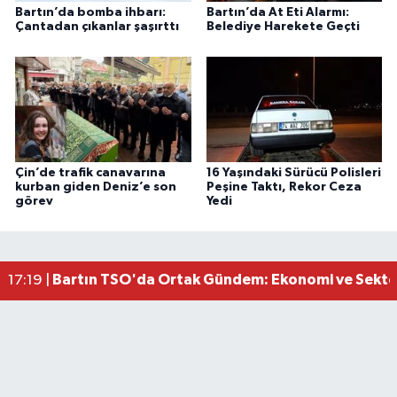
Bartın’da bomba ihbarı:
Bartın’da At Eti Alarmı:
Çantadan çıkanlar şaşırttı
Belediye Harekete Geçti
Çin’de trafik canavarına
16 Yaşındaki Sürücü Polisleri
kurban giden Deniz’e son
Peşine Taktı, Rekor Ceza
görev
Yedi
Vali Yardımcısına Çarpmak Pahalıya Patladı
15:17 |
Bartın Sahillerinde 2 Ayda 271 Kişi Ölümden Dö
10:43 |
Bartın TSO'da Ortak Gündem: Ekonomi ve Sektö
17:19 |
Bartın Medya’dan Bartın TSO’ya Ziyaret
17:11 |