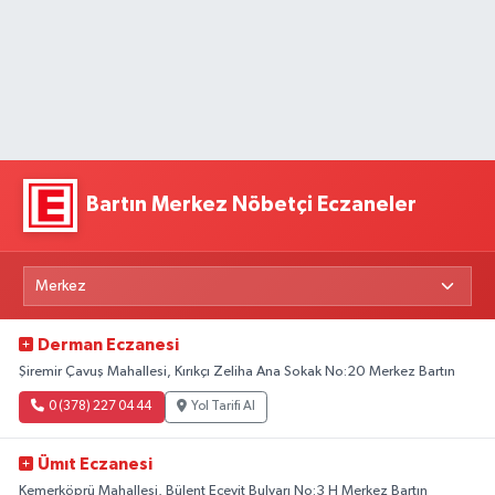
Bartın Merkez Nöbetçi Eczaneler
Derman Eczanesi
Şiremir Çavuş Mahallesi, Kırıkçı Zeliha Ana Sokak No:20 Merkez Bartın
0 (378) 227 04 44
Yol Tarifi Al
Ümıt Eczanesi
Kemerköprü Mahallesi, Bülent Ecevit Bulvarı No:3 H Merkez Bartın