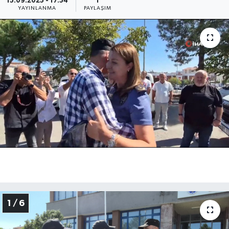
15.09.2025 - 17:54
1
YAYINLANMA
PAYLAŞIM
Medya
Sağlık
Sinema
Sivil Toplum
Siyaset
Spor
Tarım
Turizm
1 / 6
Yaşam