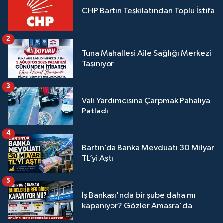
CHP Bartın Teşkilatından Toplu İstifa
2
Tuna Mahallesi Aile Sağlığı Merkezi
Taşınıyor
3
Vali Yardımcısına Çarpmak Pahalıya
Patladı
4
Bartın’da Banka Mevduatı 30 Milyar
TL’yi Aştı
5
İş Bankası'nda bir şube daha mı
kapanıyor? Gözler Amasra'da