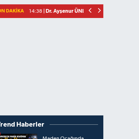
Dikkat ! Çok Şiddetli Geliyor
15:52 |
ON DAKIKA
Dr. Ayşenur ÜNLÜ Göreve Başladı
14:38 |
Trend Haberler
Maden Ocağında