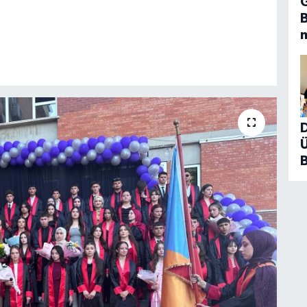
G
D
B