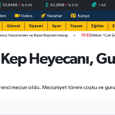
53,9466
63,2658
%
-0.09
%
-0.16
%
0
leri
Video
Yazarlar
Künye
Güncel
Siyaset
Spor
Yaşam
Eğitim
E
ve Basın Bayramı mesajı
15:52
Dikkat ! Çok Şiddetli Geliyor
ta Kep Heyecanı, G
öğrenci mezun oldu. Mezuniyet töreni coşku ve guru