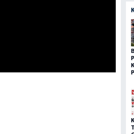
P
K
P