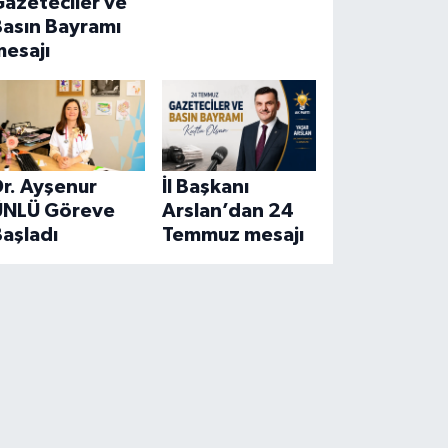
azeteciler ve
Basın Bayramı
mesajı
r. Ayşenur
İl Başkanı
ÜNLÜ Göreve
Arslan’dan 24
aşladı
Temmuz mesajı