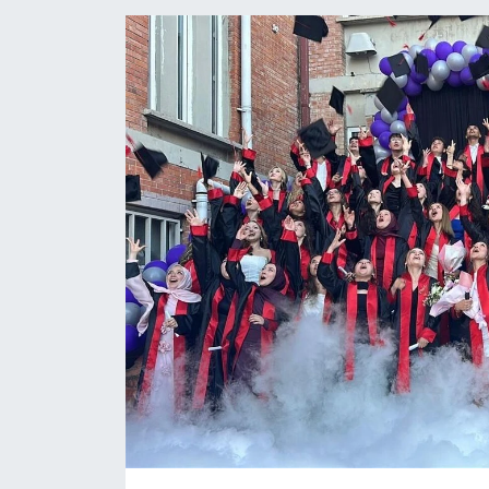
Medya
Sağlık
Sinema
Sivil Toplum
Siyaset
Spor
Tarım
Turizm
Yaşam