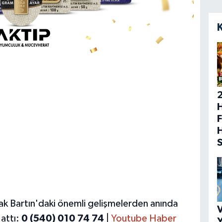
H
F
ak Bartın'daki önemli gelişmelerden anında
V
attı:
0 (540) 010 74 74
|
Youtube Haber
Y