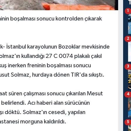
1
inin boşalması sonucu kontrolden çıkarak
2
ak- İstanbul karayolunun Bozoklar mevkisinde
maz'ın kullandığı 27 C 0074 plakalı çakıl
uş inerken freninin boşalması sonucu
3
usut Solmaz, hurdaya dönen TIR'da sıkıştı.
saat süren çalışması sonucu çıkarılan Mesut
4
belirlendi. Acı haberi alan sürücünün
şı döktü. Solmaz'ın cesedi, yapılan
stanesi morguna kaldırıldı.
5