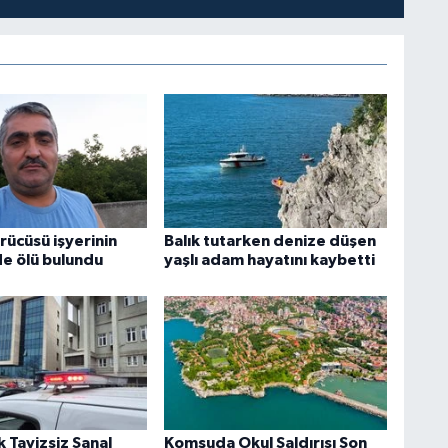
ürücüsü işyerinin
Balık tutarken denize düşen
de ölü bulundu
yaşlı adam hayatını kaybetti
k Tavizsiz Sanal
Komşuda Okul Saldırısı Son