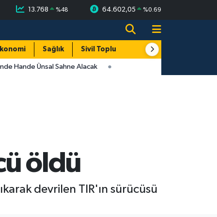
13.768
64.602,05
%
48
%
0.69
konomi
Sağlık
Sivil Toplum
Turizm
Yerel
inde Hande Ünsal Sahne Alacak
cü öldü
karak devrilen TIR'ın sürücüsü