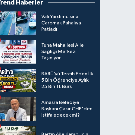
Trend Haberler
Vali Yardımcısına
Çarpmak Pahalıya
Patladı
Tuna Mahallesi Aile
Sağlığı Merkezi
Taşınıyor
BARÜ’yü Tercih Eden İlk
5 Bin Öğrenciye Aylık
25 Bin TL Burs
Amasra Belediye
Başkanı Çakır CHP'den
istifa edecek mi?
Bartın Aile Kampı İçin