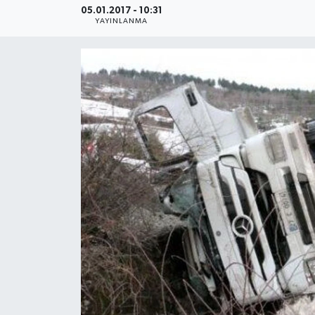
05.01.2017 - 10:31
YAYINLANMA
Medya
Sağlık
Sinema
Sivil Toplum
Siyaset
Spor
Tarım
Turizm
Yaşam