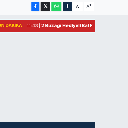
-
+
A
A
ON DAKIKA
2 Buzağı Hediyeli Bal Festivalinde Ha
11:43 |