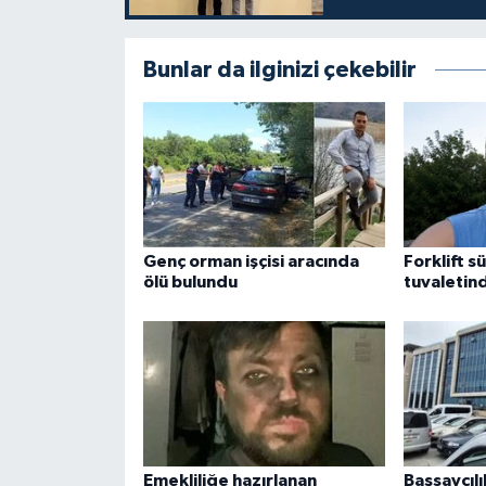
Bunlar da ilginizi çekebilir
Genç orman işçisi aracında
Forklift s
ölü bulundu
tuvaletin
Emekliliğe hazırlanan
Başsavcılı