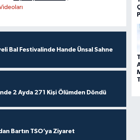
Videoları
P
eli Bal Festivalinde Hande Ünsal Sahne
T
A
T
rinde 2 Ayda 271 Kişi Ölümden Döndü
dan Bartın TSO’ya Ziyaret