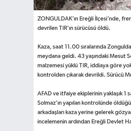
Yerel Yönetimler
ZONGULDAK'ın Ereğli İlçesi'nde, fren
devrilen TIR'ın sürücüsü öldü.
DÜNYA
YEREL
Kaza, saat 11.00 sıralarında Zonguld
meydana geldi. 43 yaşındaki Mesut Sol
malzemesi yüklü TIR, iddiaya göre yok
kontrolden çıkarak devrildi. Sürücü M
AFAD ve itfaiye ekiplerinin yaklaşık 1 
Solmaz'ın yapılan kontrolünde öldüğü 
arkadaşları kaza yerine gelerek gözya
incelemenin ardından Ereğli Devlet Ha