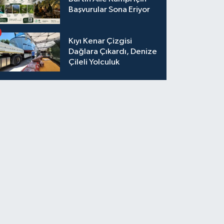
Başvurular Sona Eriyor
Kıyı Kenar Çizgisi
Dağlara Çıkardı, Denize
Çileli Yolculuk