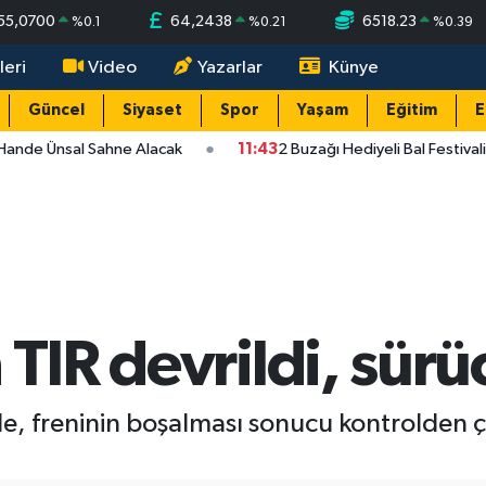
55,0700
64,2438
6518.23
%
0.1
%
0.21
%
0.39
leri
Video
Yazarlar
Künye
Güncel
Siyaset
Spor
Yaşam
Eğitim
E
Hande Ünsal Sahne Alacak
11:43
2 Buzağı Hediyeli Bal Festival
 TIR devrildi, sürü
, freninin boşalması sonucu kontrolden çı