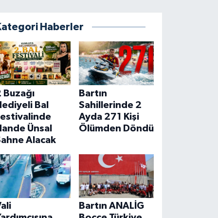
Kategori Haberler
2 Buzağı
Bartın
ediyeli Bal
Sahillerinde 2
estivalinde
Ayda 271 Kişi
Hande Ünsal
Ölümden Döndü
Sahne Alacak
ali
Bartın ANALİG
ardımcısına
Bocce Türkiye