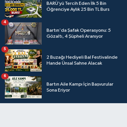
BARÜ’yü Tercih Eden İlk 5 Bin
Öğrenciye Aylık 25 Bin TL Burs
4
Bartın'da Şafak Operasyonu: 5
Gözaltı, 4 Şüpheli Aranıyor
5
2 Buzağı Hediyeli Bal Festivalinde
Hande Ünsal Sahne Alacak
6
Bartın Aile Kampı İçin Başvurular
Sona Eriyor