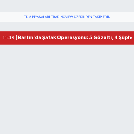
TÜM PIYASALARI TRADINGVIEW ÜZERINDEN TAKIP EDIN
Bartın'da Şafak Operasyonu: 5 Gözaltı, 4 Şüphel
11:49 |