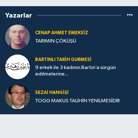
Yazarlar
CENAP AHMET EMEKSİZ
TARIMIN ÇÖKÜŞÜ
BARTINLI TARIH GURMESI
9 erkek ile 3 kadının Bartın’a sürgün
edilmelerine...
SEZAI HANGİŞİ
TOGG MAKUS TALİHİN YENİLMESİDİR