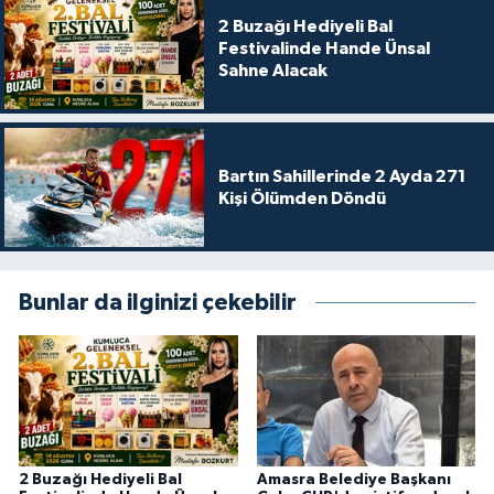
2 Buzağı Hediyeli Bal
Festivalinde Hande Ünsal
Sahne Alacak
Bartın Sahillerinde 2 Ayda 271
Kişi Ölümden Döndü
Bunlar da ilginizi çekebilir
2 Buzağı Hediyeli Bal
Amasra Belediye Başkanı