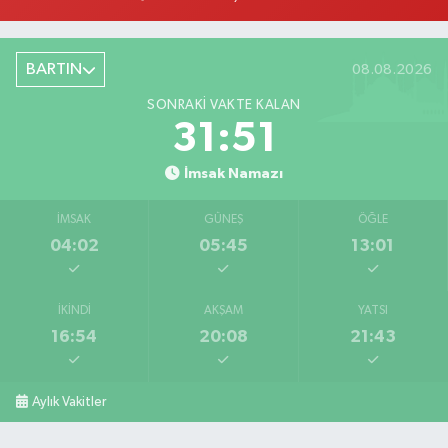
BARTIN
08.08.2026
SONRAKI VAKTE KALAN
31:50
İmsak Namazı
İMSAK
GÜNEŞ
ÖĞLE
04:02
05:45
13:01
İKINDI
AKŞAM
YATSI
16:54
20:08
21:43
Aylık Vakitler