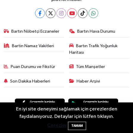
Bartın Nöbetçi Eczaneler
Bartın Hava Durumu
Bartin Namaz Vakitleri
Bartın Trafik Yoğunluk
Haritası
Puan Durumu ve Fikstür
Tüm Manşetler
Son Dakika Haberleri
Haber Arşivi
En iyi site deneyimi sağlamak için çerezlerden
Bartın'da Şafak Operasyonu: 5 Gözaltı, 4
11:49
faydalanıyoruz. Detaylar için lütfen tıklayın.
Şüpheli Aranıyor
Çerezler
TAMAM
Asayiş
Güncel
Siyaset
Spor
Yaşam
Eğitim