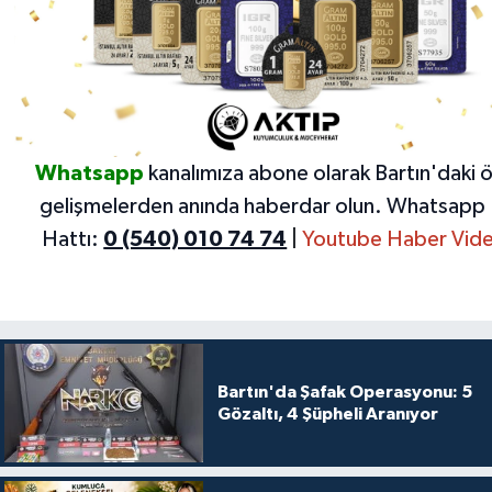
Whatsapp
kanalımıza abone olarak Bartın'daki 
gelişmelerden anında haberdar olun.
Whatsapp 
Hattı:
0 (540) 010 74 74
|
Youtube Haber Vide
Bartın'da Şafak Operasyonu: 5
Gözaltı, 4 Şüpheli Aranıyor