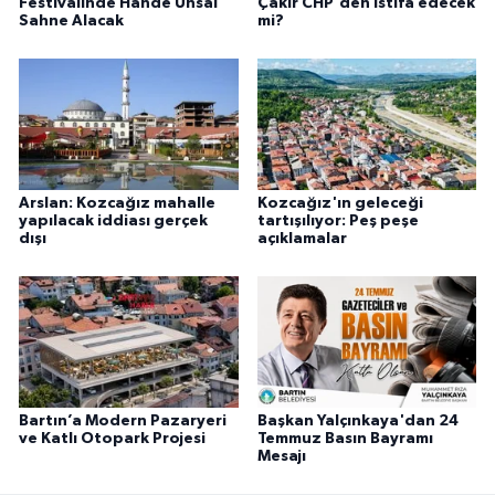
Festivalinde Hande Ünsal
Çakır CHP'den istifa edecek
Sahne Alacak
mi?
Arslan: Kozcağız mahalle
Kozcağız'ın geleceği
yapılacak iddiası gerçek
tartışılıyor: Peş peşe
dışı
açıklamalar
Bartın’a Modern Pazaryeri
Başkan Yalçınkaya'dan 24
ve Katlı Otopark Projesi
Temmuz Basın Bayramı
Mesajı