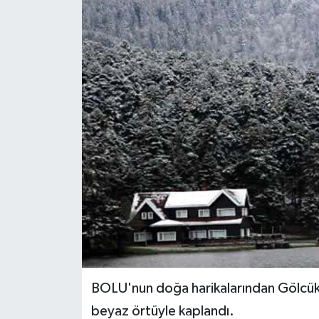
Medya
Sağlık
Sinema
Sivil Toplum
Siyaset
Spor
Tarım
Turizm
BOLU'nun doğa harikalarından Gölcük ve
beyaz örtüyle kaplandı.
Yaşam