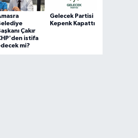
Amasra
Gelecek Partisi
Belediye
Kepenk Kapattı
aşkanı Çakır
HP'den istifa
edecek mi?