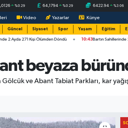
,0126
64,1794
6422.94
%
0.29
%
0.29
%
3.06
leri
Video
Yazarlar
Künye
Güncel
Siyaset
Spor
Yaşam
Eğitim
E
inde 2 Ayda 271 Kişi Ölümden Döndü
10:43
Bartın Sahillerinde
bant beyaza bürün
lcük ve Abant Tabiat Parkları, kar yağışı 
S