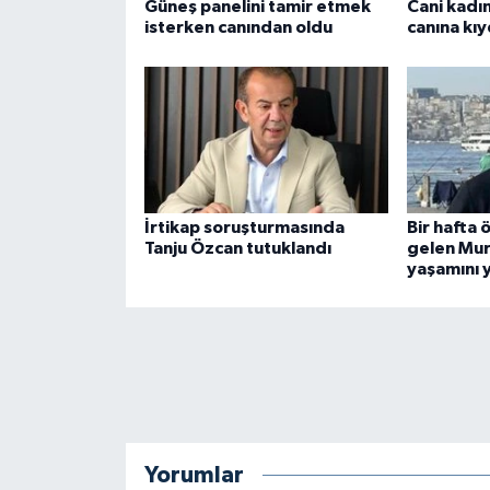
Güneş panelini tamir etmek
Cani kadın
isterken canından oldu
canına kıy
İrtikap soruşturmasında
Bir hafta
Tanju Özcan tutuklandı
gelen Mur
yaşamını y
Yorumlar