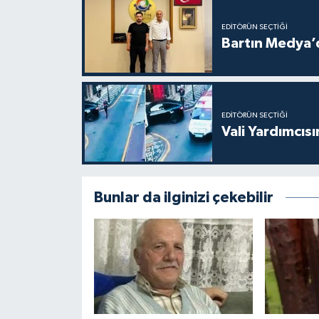
EDITÖRÜN SEÇTIĞI
Bartın Medya’
EDITÖRÜN SEÇTIĞI
Vali Yardımcıs
Bunlar da ilginizi çekebilir