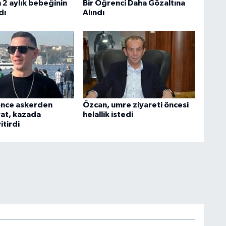
 2 aylık bebeğinin
Bir Öğrenci Daha Gözaltına
dı
Alındı
 önce askerden
Özcan, umre ziyareti öncesi
at, kazada
helallik istedi
itirdi