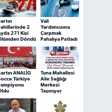
artın
Vali
ahillerinde 2
Yardımcısına
yda 271 Kişi
Çarpmak
Ölümden Döndü
Pahalıya Patladı
Bartın ANALİG
Tuna Mahallesi
Bocce Türkiye
Aile Sağlığı
Şampiyonu
Merkezi
Oldu
Taşınıyor