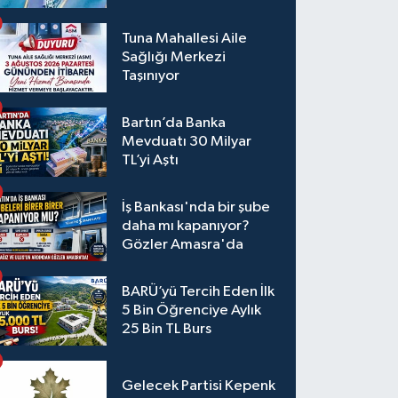
Tuna Mahallesi Aile
Sağlığı Merkezi
Taşınıyor
Bartın’da Banka
Mevduatı 30 Milyar
TL’yi Aştı
İş Bankası'nda bir şube
daha mı kapanıyor?
Gözler Amasra'da
BARÜ’yü Tercih Eden İlk
5 Bin Öğrenciye Aylık
25 Bin TL Burs
Gelecek Partisi Kepenk