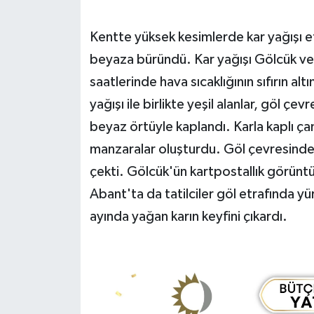
Yerel Yönetimler
Kentte yüksek kesimlerde kar yağışı et
beyaza büründü. Kar yağışı Gölcük ve 
DÜNYA
saatlerinde hava sıcaklığının sıfırın 
yağışı ile birlikte yeşil alanlar, göl ç
YEREL
beyaz örtüyle kaplandı. Karla kaplı ça
manzaralar oluşturdu. Göl çevresinde 
çekti. Gölcük'ün kartpostallık görüntü
Abant'ta da tatilciler göl etrafında yür
ayında yağan karın keyfini çıkardı.