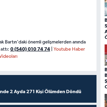
B
S
A
ak Bartın'daki önemli gelişmelerden anında
attı:
0 (540) 010 74 74
|
Youtube Haber
Videoları
rinde 2 Ayda 271 Kişi Ölümden Döndü