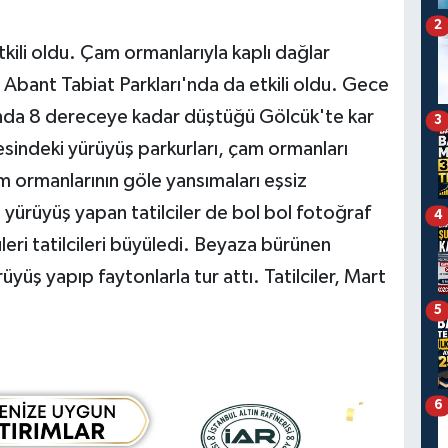
2
kili oldu. Çam ormanlarıyla kaplı dağlar
Abant Tabiat Parkları'nda da etkili oldu. Gece
altında 8 dereceye kadar düştüğü Gölcük'te kar
3
evresindeki yürüyüş parkurları, çam ormanları
m ormanlarının göle yansımaları eşsiz
yürüyüş yapan tatilciler de bol bol fotoğraf
4
leri tatilcileri büyüledi. Beyaza bürünen
üyüş yapıp faytonlarla tur attı. Tatilciler, Mart
5
6