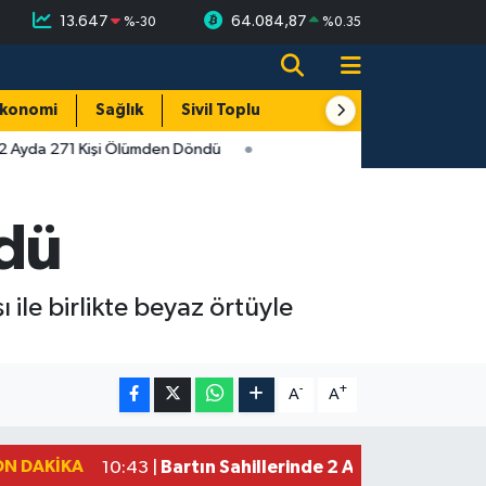
13.647
64.084,87
%
-30
%
0.35
konomi
Sağlık
Sivil Toplum
Turizm
Yerel
 2 Ayda 271 Kişi Ölümden Döndü
dü
ile birlikte beyaz örtüyle
-
+
A
A
ON DAKIKA
Bartın Sahillerinde 2 Ayda 271 Kişi 
10:43 |