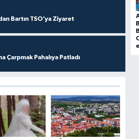
dan Bartın TSO’ya Ziyaret
B
C
ına Çarpmak Pahalıya Patladı