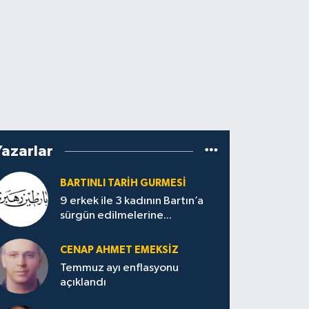
Yazarlar
BARTINLI TARIH GURMESI
9 erkek ile 3 kadının Bartın’a
sürgün edilmelerine...
CENAP AHMET EMEKSİZ
Temmuz ayı enflasyonu
açıklandı