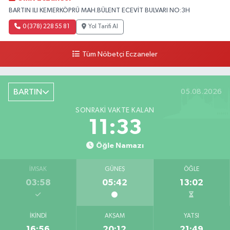
BARTIN ILI KEMERKÖPRÜ MAH.BÜLENT ECEVİT BULVARI NO:3H
0 (378) 228 55 81
Yol Tarifi Al
Tüm Nöbetçi Eczaneler
BARTIN
05.08.2026
SONRAKI VAKTE KALAN
11:32
Öğle Namazı
İMSAK
GÜNEŞ
ÖĞLE
03:58
05:42
13:02
İKINDI
AKŞAM
YATSI
16:56
20:12
21:49