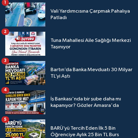
1
Vali Yardımcısına Çarpmak Pahalıya
Patladı
2
Tuna Mahallesi Aile Sağlığı Merkezi
Taşınıyor
3
Bartın’da Banka Mevduatı 30 Milyar
TL’yi Aştı
4
İş Bankası'nda bir şube daha mı
kapanıyor? Gözler Amasra'da
5
BARÜ’yü Tercih Eden İlk 5 Bin
Öğrenciye Aylık 25 Bin TL Burs