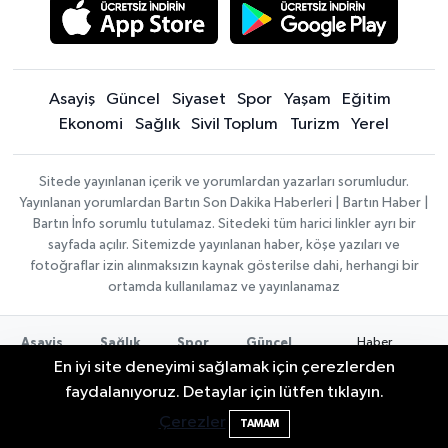
Asayiş
Güncel
Siyaset
Spor
Yaşam
Eğitim
Ekonomi
Sağlık
Sivil Toplum
Turizm
Yerel
Sitede yayınlanan içerik ve yorumlardan yazarları sorumludur.
Yayınlanan yorumlardan Bartın Son Dakika Haberleri | Bartın Haber |
Bartın İnfo sorumlu tutulamaz. Sitedeki tüm harici linkler ayrı bir
sayfada açılır. Sitemizde yayınlanan haber, köşe yazıları ve
fotoğraflar izin alınmaksızın kaynak gösterilse dahi, herhangi bir
ortamda kullanılamaz ve yayınlanamaz
Haber
Asayiş
Sağlık
Spor
Güncel
Yazılımı:
TE
Siyaset
Yaşam
Turizm
Eğitim
En iyi site deneyimi sağlamak için çerezlerden
Bilişim
|
Yerel
Magazin
Künye
Bartın Sahillerinde 2 Ayda 271 Kişi
10:43
faydalanıyoruz. Detaylar için lütfen tıklayın.
Copyright ©
Konaklama tesisleri
Bartın Medya
Ölümden Döndü
2026
Çerezler
TAMAM