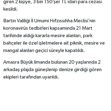
giren 2 kişiye, 3 bin 150’şer TL idari para cezası
kesildi.
Yerel Yönetimler
Bartın Valiliği İl Umumi Hıfzıssıhha Meclisi’nin
DÜNYA
koronavirüs tedbirleri kapsamında 21 Mart
tarihinde aldığı kararla mesire alanları, park
YEREL
bahçeler ile özel işletmelere ait piknik, mesire ve
mangal alanları geçici süreyle kapatıldı.
Amasra Büyük limanda bulunan 20 yaşlarında 2
arkadaş plajda güneşlenip denize girdiği gören
ekipleri tarafından uyarıldı.