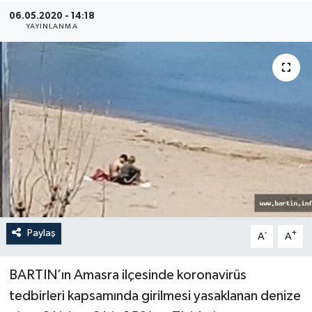
06.05.2020 - 14:18
Medya
YAYINLANMA
Sağlık
Sinema
Sivil Toplum
Siyaset
Spor
Paylaş
-
+
A
A
Tarım
Turizm
BARTIN’ın Amasra ilçesinde koronavirüs
tedbirleri kapsamında girilmesi yasaklanan denize
Yaşam