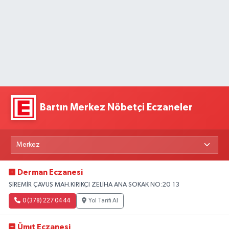
Bartın Merkez Nöbetçi Eczaneler
Derman Eczanesi
ŞİREMİR ÇAVUŞ MAH.KIRIKÇI ZELİHA ANA SOKAK NO:20 13
0 (378) 227 04 44
Yol Tarifi Al
Ümıt Eczanesi