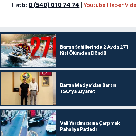
Hattı:
0 (540) 010 74 74
|
Youtube Haber Vide
Bartın Sahillerinde 2 Ayda 271
Kişi Ölümden Döndü
Bartın Medya’dan Bartın
TSO’ya Ziyaret
Vali Yardımcısına Çarpmak
Pahalıya Patladı