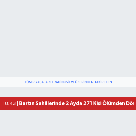
TÜM PIYASALARI TRADINGVIEW ÜZERINDEN TAKIP EDIN
Bartın TSO'da Ortak Gündem: Ekonomi ve Sektö
17:19 |
Bartın Medya’dan Bartın TSO’ya Ziyaret
17:11 |
Bartın Sahillerinde 2 Ayda 271 Kişi Ölümden Dö
10:43 |