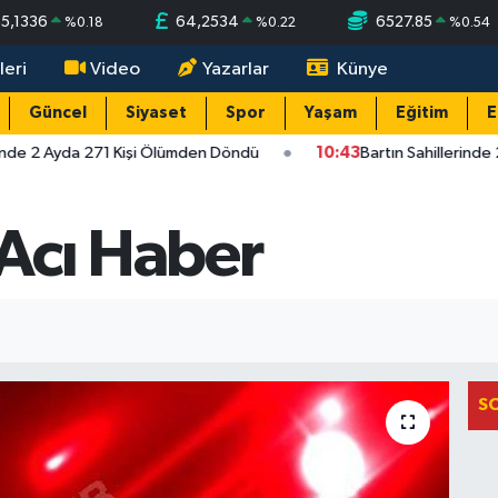
55,1336
64,2534
6527.85
%
0.18
%
0.22
%
0.54
leri
Video
Yazarlar
Künye
Güncel
Siyaset
Spor
Yaşam
Eğitim
E
inde 2 Ayda 271 Kişi Ölümden Döndü
10:43
Bartın Sahillerinde
Acı Haber
S