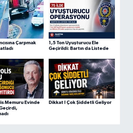
ımcısına Çarpmak
1,5 Ton Uyuşturucu Ele
atladı
Geçirildi: Bartın da Listede
lis Memuru Evinde
Dikkat ! Çok Şiddetli Geliyor
 Geçirdi,
madı