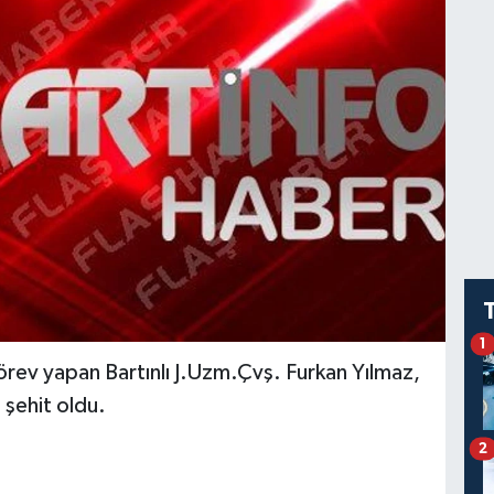
1
rev yapan Bartınlı J.Uzm.Çvş. Furkan Yılmaz,
 şehit oldu.
2