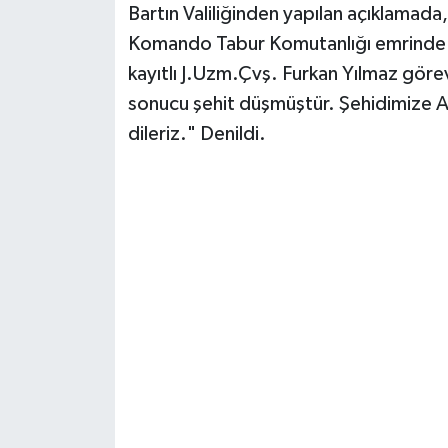
Bartın Valiliğinden yapılan açıklamad
Komando Tabur Komutanlığı emrinde g
Yerel Yönetimler
kayıtlı J.Uzm.Çvş. Furkan Yılmaz göre
DÜNYA
sonucu şehit düşmüştür. Şehidimize All
dileriz." Denildi.
YEREL