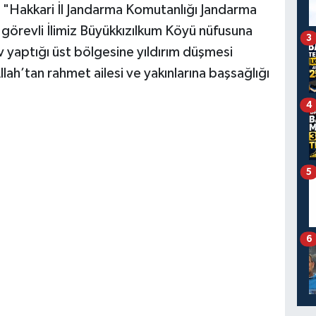
a, "Hakkari İl Jandarma Komutanlığı Jandarma
örevli İlimiz Büyükkızılkum Köyü nüfusuna
3
v yaptığı üst bölgesine yıldırım düşmesi
ah’tan rahmet ailesi ve yakınlarına başsağlığı
4
5
6