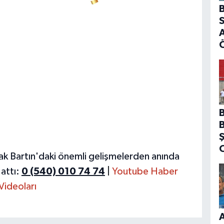
B
S
A
ak Bartın'daki önemli gelişmelerden anında
attı:
0 (540) 010 74 74
|
Youtube Haber
Videoları