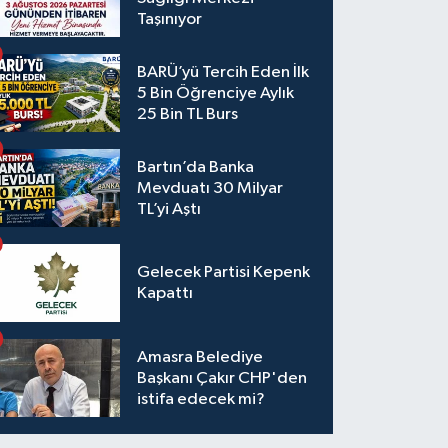
Taşınıyor
BARÜ’yü Tercih Eden İlk
5 Bin Öğrenciye Aylık
25 Bin TL Burs
Bartın’da Banka
Mevduatı 30 Milyar
TL’yi Aştı
Gelecek Partisi Kepenk
Kapattı
Amasra Belediye
Başkanı Çakır CHP'den
istifa edecek mi?