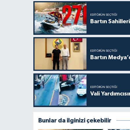
EDITÖRÜN SEÇTIĞI
Bartın Sahille
EDITÖRÜN SEÇTIĞI
Bartın Medya’
EDITÖRÜN SEÇTIĞI
Vali Yardımcıs
Bunlar da ilginizi çekebilir