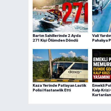
Bartın Sahillerinde 2 Ayda
Vali Yard
271 Kişi Ölümden Döndü
Pahalıya P
Kaza Yerinde Patlayan Lastik
Emekli Po
Polisi Hastanelik Etti
Kalp Krizi
Kurtarıla