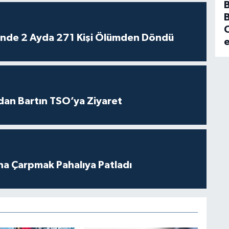
B
C
rinde 2 Ayda 271 Kişi Ölümden Döndü
dan Bartın TSO’ya Ziyaret
ına Çarpmak Pahalıya Patladı