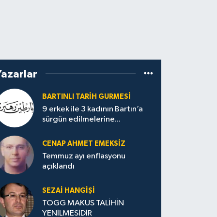
Yazarlar
BARTINLI TARIH GURMESI
9 erkek ile 3 kadının Bartın’a
sürgün edilmelerine...
CENAP AHMET EMEKSİZ
Temmuz ayı enflasyonu
açıklandı
SEZAI HANGİŞİ
TOGG MAKUS TALİHİN
YENİLMESİDİR