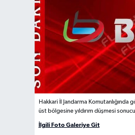
Medya
Sağlık
Sinema
Sivil Toplum
Siyaset
Spor
Hakkari İl Jandarma Komutanlığında gö
Tarım
üst bölgesine yıldırım düşmesi sonucu
Turizm
İlgili Foto Galeriye Git
Yaşam