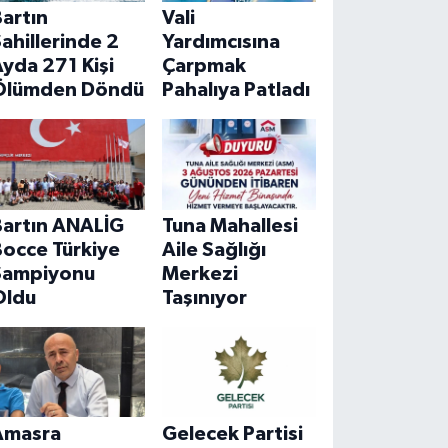
artın
Vali
ahillerinde 2
Yardımcısına
yda 271 Kişi
Çarpmak
Ölümden Döndü
Pahalıya Patladı
Bartın ANALİG
Tuna Mahallesi
Bocce Türkiye
Aile Sağlığı
Şampiyonu
Merkezi
Oldu
Taşınıyor
Amasra
Gelecek Partisi