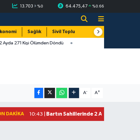
13.703
64.475,47
%
0
%
0.66
konomi
Sağlık
Sivil Toplum
Turizm
Yerel
 2 Ayda 271 Kişi Ölümden Döndü
-
+
A
A
ON DAKIKA
Bartın Sahillerinde 2 Ayda 271 Kişi 
10:43 |