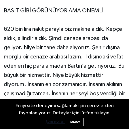
BASİT GİBİ GÖRÜNÜYOR AMA ÖNEMLİ
620 bin lira nakit parayla biz makine aldık. Kepçe
aldık, silindir aldık. Şimdi cenaze arabası da
geliyor. Niye bir tane daha alıyoruz. Şehir dışına
morglu bir cenaze arabası lazım. İl dışındaki vefat
edenleri hiç para almadan Bartın’a getiriyoruz. Bu
büyük bir hizmettir. Niye büyük hizmettir
diyorum. İnsanın en zor zamanıdır. İnsanın akılının
çalışmadığı zaman. İnsanın her şeyi boş verdiği bir
zaman. Ben defalarca yaşadım. Evimizden 4-5
En iyi site deneyimi sağlamak için çerezlerden
tane cenaze çıktı bizim. Babamız, annemiz,
Bartın'da Şafak Operasyonu: 5 Gözaltı, 4
11:49
faydalanıyoruz. Detaylar için lütfen tıklayın.
Şüpheli Aranıyor
büyükbabamız, amcamız, eniştelerimiz.O an elin
Çerezler
TAMAM