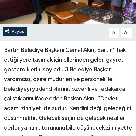
Yerel Yönetimler
DÜNYA
Paylaş
-
+
A
A
YEREL
Bartın Belediye Başkanı Cemal Akın, Bartın’ı hak
ettiği yere taşımak için ellerinden gelen gayreti
gösterdiklerini söyledi. 3 Belediye Başkan
yardımcısı, daire müdürleri ve personeli ile
belediyeyi yüklendiklerini, özverili ve fedakârca
çalıştıklarını ifade eden Başkan Akın, “Devlet
adamı zihniyeti de şudur. Kendini değil geleceğini
düşünmektir. Gelecek seçimde gelecek nesiller
derler ya hani, torununu bile düşünecek zihniyette