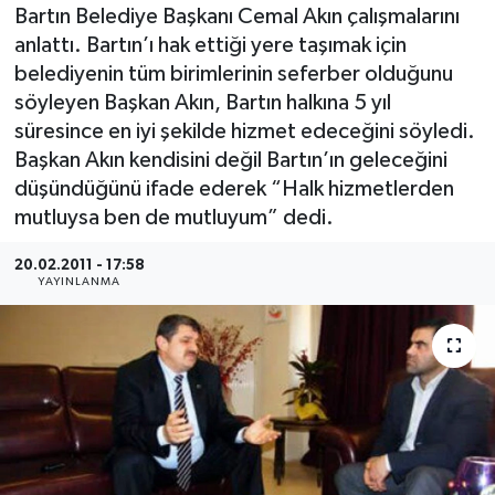
Bartın Belediye Başkanı Cemal Akın çalışmalarını
Medya
anlattı. Bartın’ı hak ettiği yere taşımak için
belediyenin tüm birimlerinin seferber olduğunu
Sağlık
söyleyen Başkan Akın, Bartın halkına 5 yıl
süresince en iyi şekilde hizmet edeceğini söyledi.
Sinema
Başkan Akın kendisini değil Bartın’ın geleceğini
düşündüğünü ifade ederek “Halk hizmetlerden
Sivil Toplum
mutluysa ben de mutluyum” dedi.
Siyaset
20.02.2011 - 17:58
YAYINLANMA
Spor
Tarım
Turizm
Yaşam