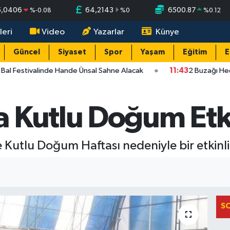
5,0406
64,2143
6500.87
%
-0.08
%
0
%
0.12
leri
Video
Yazarlar
Künye
Güncel
Siyaset
Spor
Yaşam
Eğitim
E
Bal Festivalinde Hande Ünsal Sahne Alacak
11:43
2 Buzağı Hedi
 Kutlu Doğum Etki
 Kutlu Doğum Haftası nedeniyle bir etkinl
S