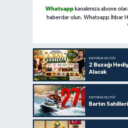
Whatsapp
kanalımıza abone olar
haberdar olun.
Whatsapp İhbar H
EDITÖRÜN SEÇTIĞI
2 Buzağı Hediy
Alacak
EDITÖRÜN SEÇTIĞI
Bartın Sahille