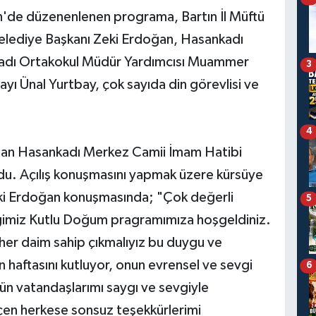
in'de düzenenlenen programa, Bartın İl Müftü
elediye Başkanı Zeki Erdoğan, Hasankadı
kadı Ortakokul Müdür Yardımcısı Muammer
3
ayı Ünal Yurtbay, çok sayıda din görevlisi ve
4
dıdan Hasankadı Merkez Camii İmam Hatibi
udu. Açılış konuşmasını yapmak üzere kürsüye
ki Erdoğan konuşmasında; "Çok değerli
5
eğimiz Kutlu Doğum pragramımıza hoşgeldiniz.
er daim sahip çıkmalıyız bu duygu ve
 haftasını kutluyor, onun evrensel ve sevgi
6
tün vatandaşlarımı saygı ve sevgiyle
en herkese sonsuz teşekkürlerimi