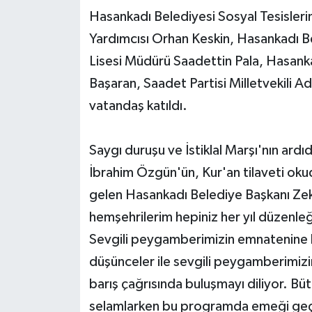
Hasankadı Belediyesi Sosyal Tesisler
Yerel Yönetimler
Yardımcısı Orhan Keskin, Hasankadı B
Lisesi Müdürü Saadettin Pala, Hasan
DÜNYA
Başaran, Saadet Partisi Milletvekili Ad
YEREL
vatandaş katıldı.
Saygı duruşu ve İstiklal Marşı'nın ar
İbrahim Özgün'ün, Kur'an tilaveti ok
gelen Hasankadı Belediye Başkanı Ze
hemşehrilerim hepiniz her yıl düzenl
Sevgili peygamberimizin emnatenine h
düşünceler ile sevgili peygamberimizin
barış çağrısında buluşmayı diliyor. Bü
selamlarken bu programda emeği geç