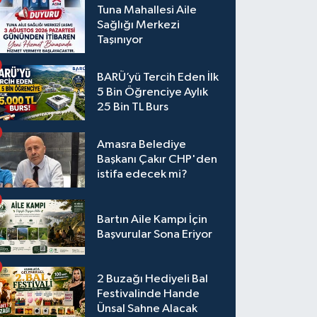
Tuna Mahallesi Aile
Sağlığı Merkezi
Taşınıyor
BARÜ’yü Tercih Eden İlk
5 Bin Öğrenciye Aylık
25 Bin TL Burs
Amasra Belediye
Başkanı Çakır CHP'den
istifa edecek mi?
Bartın Aile Kampı İçin
Başvurular Sona Eriyor
2 Buzağı Hediyeli Bal
Festivalinde Hande
Ünsal Sahne Alacak