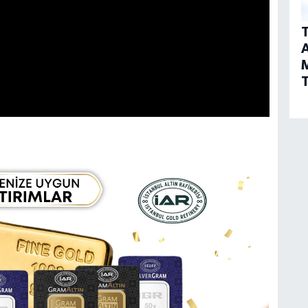
T
A
T