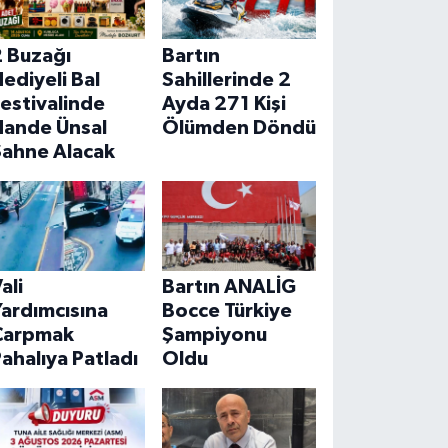
2 Buzağı
Bartın
ediyeli Bal
Sahillerinde 2
estivalinde
Ayda 271 Kişi
Hande Ünsal
Ölümden Döndü
Sahne Alacak
ali
Bartın ANALİG
ardımcısına
Bocce Türkiye
Çarpmak
Şampiyonu
ahalıya Patladı
Oldu