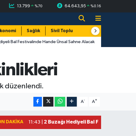
13.799
64.643,95
%
70
%
0.16
konomi
Sağlık
Sivil Toplum
Turizm
Yerel
yeli Bal Festivalinde Hande Ünsal Sahne Alacak
nlikleri
ik düzenlendi.
-
+
A
A
ON DAKIKA
2 Buzağı Hediyeli Bal Festivalinde Ha
11:43 |