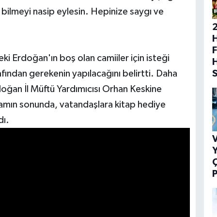
 bilmeyi nasip eylesin. Hepinize saygı ve
H
F
i Erdoğan'ın boş olan camiiler için isteği
rafından gerekenin yapılacağını belirtti. Daha
oğan İl Müftü Yardımıcısı Orhan Keskine
amın sonunda, vatandaşlara kitap hediye
dı.
V
Y
P