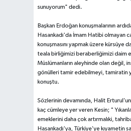
sunuyorum" dedi.
Başkan Erdoğan konuşmalarının ardıda
Hasankadı'da İmam Hatibi olmayan cam
konuşmasını yapmak üzere kürsüye dav
teala birliğimizi beraberliğimizi daim e
Müslümanların aleyhinde olan değil, i
gönülleri tamir edebilmeyi, tamiratin 
konuştu.
Sözlerinin devamında, Halit Erturul'un
kaç cümleye yer veren Kesin; " Yıkanl
emeklerini daha çok artırmalıki, tahrib
Hasankadı'ya, Türkiye'ye kıyametin sa