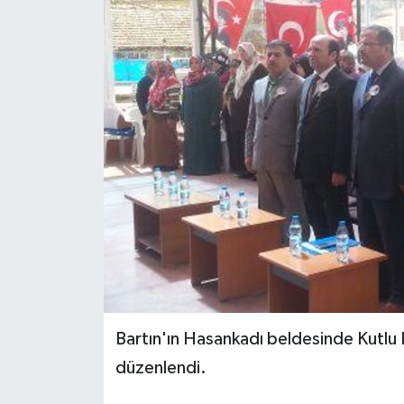
Medya
Sağlık
Sinema
Sivil Toplum
Siyaset
Spor
Tarım
Bartın'ın Hasankadı beldesinde Kutlu 
Turizm
düzenlendi.
Yaşam