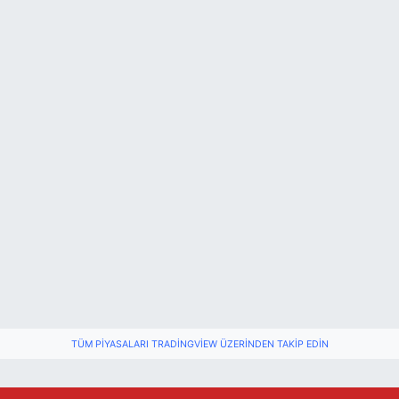
TÜM PIYASALARI TRADINGVIEW ÜZERINDEN TAKIP EDIN