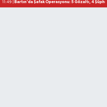
Bartın'da Şafak Operasyonu: 5 Gözaltı, 4 Şüphel
11:49 |