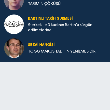
TARIMIN ÇÖKÜŞÜ
BARTINLI TARIH GURMESI
9 erkek ile 3 kadının Bartın’a sürgün
edilmelerine...
SEZAI HANGİŞİ
TOGG MAKUS TALİHİN YENİLMESİDİR