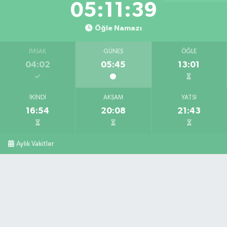
05:11:37
Öğle Namazı
İMSAK
GÜNEŞ
ÖĞLE
04:02
05:45
13:01
İKINDI
AKŞAM
YATSI
16:54
20:08
21:43
Aylık Vakitler