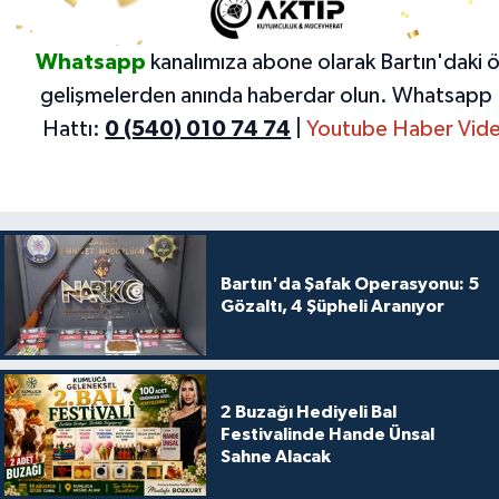
Whatsapp
kanalımıza abone olarak Bartın'daki 
gelişmelerden anında haberdar olun.
Whatsapp 
Hattı:
0 (540) 010 74 74
|
Youtube Haber Vide
Bartın'da Şafak Operasyonu: 5
Gözaltı, 4 Şüpheli Aranıyor
2 Buzağı Hediyeli Bal
Festivalinde Hande Ünsal
Sahne Alacak