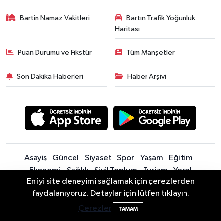
Bartin Namaz Vakitleri
Bartın Trafik Yoğunluk
Haritası
Puan Durumu ve Fikstür
Tüm Manşetler
Son Dakika Haberleri
Haber Arşivi
Asayiş
Güncel
Siyaset
Spor
Yaşam
Eğitim
Ekonomi
Sağlık
Sivil Toplum
Turizm
Yerel
En iyi site deneyimi sağlamak için çerezlerden
Bartın'da Şafak Operasyonu: 5 Gözaltı, 4
11:49
faydalanıyoruz. Detaylar için lütfen tıklayın.
Sitede yayınlanan içerik ve yorumlardan yazarları sorumludur.
Şüpheli Aranıyor
Çerezler
Yayınlanan yorumlardan Bartın Son Dakika Haberleri | Bartın Haber |
TAMAM
Bartın İnfo sorumlu tutulamaz. Sitedeki tüm harici linkler ayrı bir