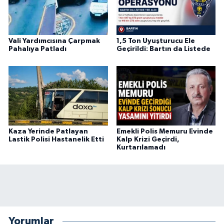
Vali Yardımcısına Çarpmak
1,5 Ton Uyuşturucu Ele
Pahalıya Patladı
Geçirildi: Bartın da Listede
Kaza Yerinde Patlayan
Emekli Polis Memuru Evinde
Lastik Polisi Hastanelik Etti
Kalp Krizi Geçirdi,
Kurtarılamadı
Yorumlar