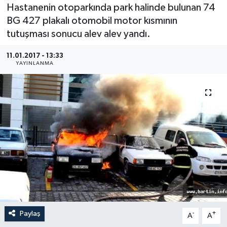
Hastanenin otoparkında park halinde bulunan 74
Medya
BG 427 plakalı otomobil motor kısmının
tutuşması sonucu alev alev yandı.
Sağlık
11.01.2017 - 13:33
YAYINLANMA
Sinema
Sivil Toplum
Siyaset
Spor
Tarım
Turizm
Paylaş
-
+
A
A
Yaşam