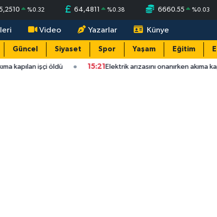
5,2510
64,4811
6660.55
%
0.32
%
0.38
%
0.03
leri
Video
Yazarlar
Künye
Güncel
Siyaset
Spor
Yaşam
Eğitim
E
ıma kapılan işçi öldü
15:21
Elektrik arızasını onanırken akıma kapı