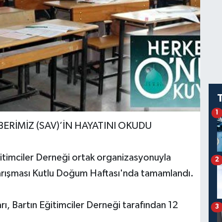
1
ERİMİZ (SAV)’İN HAYATINI OKUDU
timciler Derneği ortak organizasyonuyla
2
arışması Kutlu Doğum Haftası'nda tamamlandı.
ı, Bartın Eğitimciler Derneği tarafından 12
3