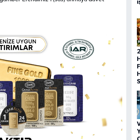
i
H
F
V
Y