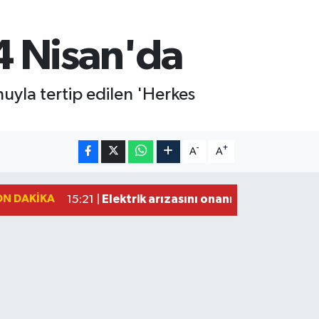
4 Nisan'da
uyla tertip edilen 'Herkes
-
+
A
A
ON DAKIKA
Elektrik arızasını onanırken akıma kapı
15:21 |