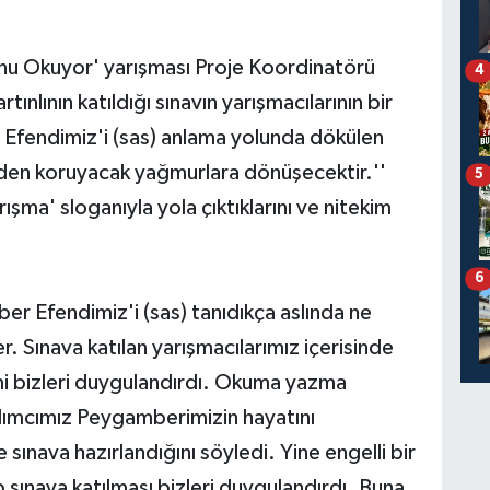
'nu Okuyor' yarışması Proje Koordinatörü
4
nlının katıldığı sınavın yarışmacılarının bir
r Efendimiz'i (sas) anlama yolunda dökülen
nden koruyacak yağmurlara dönüşecektir.''
5
ma' sloganıyla yola çıktıklarını ve nitekim
6
er Efendimiz'i (sas) tanıdıkça aslında ne
 Sınava katılan yarışmacılarımız içerisinde
zmi bizleri duygulandırdı. Okuma yazma
tılımcımız Peygamberimizin hayatını
sınava hazırlandığını söyledi. Yine engelli bir
 sınava katılması bizleri duygulandırdı. Buna