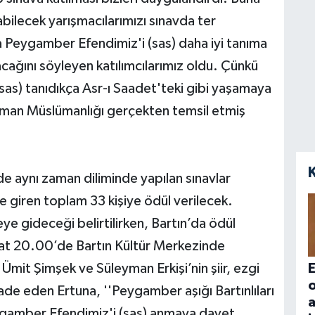
bilecek yarışmacılarımızı sınavda ter
Peygamber Efendimiz'i (sas) daha iyi tanıma
acağını söyleyen katılımcılarımız oldu. Çünkü
sas) tanıdıkça Asr-ı Saadet'teki gibi yaşamaya
zaman Müslümanlığı gerçekten temsil etmiş
e aynı zaman diliminde yapılan sınavlar
e giren toplam 33 kişiye ödül verilecek.
ye gideceği belirtilirken, Bartın’da ödül
at 20.00’de Bartın Kültür Merkezinde
E
 Ümit Şimşek ve Süleyman Erkişi’nin şiir, ezgi
ifade eden Ertuna, ''Peygamber aşığı Bartınlıları
a
ygamber Efendimiz'i (sas) anmaya davet