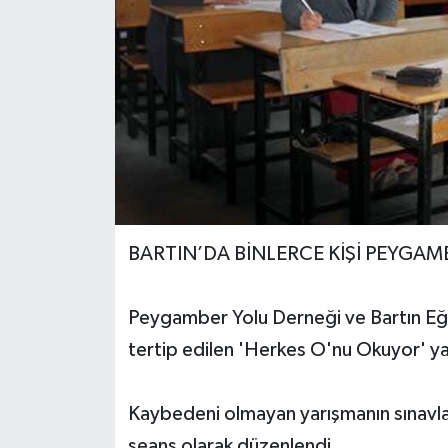
Yerel Yönetimler
DÜNYA
YEREL
BARTIN’DA BİNLERCE KİŞİ PEYGAMB
Peygamber Yolu Derneği ve Bartın Eği
tertip edilen 'Herkes O'nu Okuyor' y
Kaybedeni olmayan yarışmanın sınavlar
seans olarak düzenlendi.