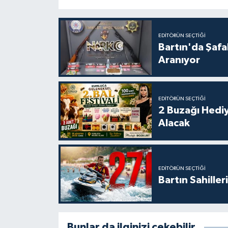
EDITÖRÜN SEÇTIĞI
Bartın'da Şafa
Aranıyor
EDITÖRÜN SEÇTIĞI
2 Buzağı Hediy
Alacak
EDITÖRÜN SEÇTIĞI
Bartın Sahille
Bunlar da ilginizi çekebilir