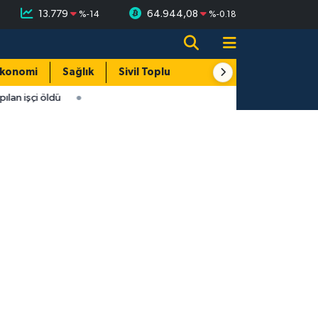
13.779
64.944,08
%
-14
%
-0.18
konomi
Sağlık
Sivil Toplum
Turizm
Yerel
lan işçi öldü