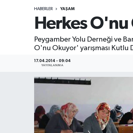
HABERLER
YAŞAM
Medya
Herkes O'nu 
Sağlık
Peygamber Yolu Derneği ve Bart
Sinema
O'nu Okuyor' yarışması Kutlu
Sivil Toplum
17.04.2014 - 09:04
YAYINLANMA
Siyaset
Spor
Tarım
Turizm
Yaşam