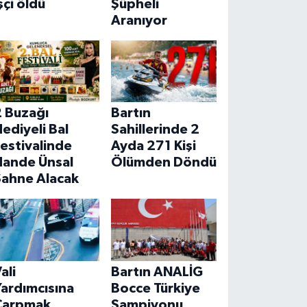
şçi öldü
Şüpheli
Aranıyor
2 Buzağı
Bartın
ediyeli Bal
Sahillerinde 2
estivalinde
Ayda 271 Kişi
Hande Ünsal
Ölümden Döndü
Sahne Alacak
ali
Bartın ANALİG
ardımcısına
Bocce Türkiye
Çarpmak
Şampiyonu