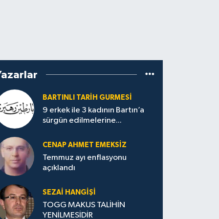
Yazarlar
BARTINLI TARIH GURMESI
9 erkek ile 3 kadının Bartın’a
sürgün edilmelerine...
CENAP AHMET EMEKSİZ
Temmuz ayı enflasyonu
açıklandı
SEZAI HANGİŞİ
TOGG MAKUS TALİHİN
YENİLMESİDİR