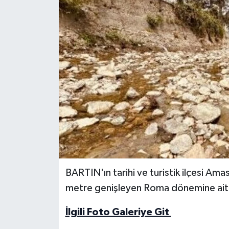
Medya
Sağlık
Sinema
Sivil Toplum
Siyaset
Spor
BARTIN'ın tarihi ve turistik ilçesi Am
Tarım
metre genişleyen Roma dönemine ait ant
Turizm
İlgili Foto Galeriye Git
Yaşam