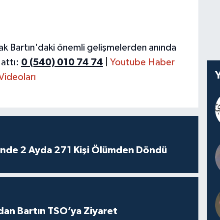
ak Bartın'daki önemli gelişmelerden anında
attı:
0 (540) 010 74 74
|
Youtube Haber
Videoları
rinde 2 Ayda 271 Kişi Ölümden Döndü
dan Bartın TSO’ya Ziyaret