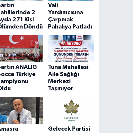
artın
Vali
ahillerinde 2
Yardımcısına
yda 271 Kişi
Çarpmak
Ölümden Döndü
Pahalıya Patladı
Bartın ANALİG
Tuna Mahallesi
Bocce Türkiye
Aile Sağlığı
Şampiyonu
Merkezi
Oldu
Taşınıyor
Amasra
Gelecek Partisi