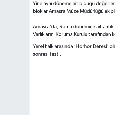
Yine aynı döneme ait olduğu değerlendi
bloklar Amasra Müze Müdürlüğü ekiple
Yerel Yönetimler
DÜNYA
Amasra'da, Roma dönemine ait antik su
Varlıklarını Koruma Kurulu tarafından k
YEREL
Yerel halk arasında ‘Horhor Deresi’ o
sonrası taştı.