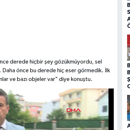
B
S
A
önce derede hiçbir şey gözükmüyordu, sel
ı. Daha önce bu derede hiç eser görmedik. İlk
nlar ve bazı objeler var" diye konuştu.