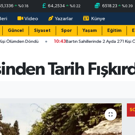
55,1336
64,2534
6518.23
%
0.18
%
0.22
%
0.39
leri
Video
Yazarlar
Künye
Güncel
Siyaset
Spor
Yaşam
Eğitim
E
Kişi Ölümden Döndü
10:43
Bartın Sahillerinde 2 Ayda 271 Kişi
nden Tarih Fışkırd
S