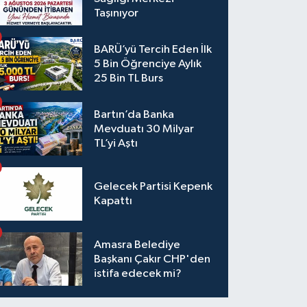
Taşınıyor
BARÜ’yü Tercih Eden İlk
5 Bin Öğrenciye Aylık
25 Bin TL Burs
Bartın’da Banka
Mevduatı 30 Milyar
TL’yi Aştı
Gelecek Partisi Kepenk
Kapattı
Amasra Belediye
Başkanı Çakır CHP'den
istifa edecek mi?