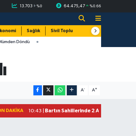
13.703
64.475,47
%
0
%
0.66
konomi
Sağlık
Sivil Toplum
Turizm
Yerel
 Ölümden Döndü
ı
-
+
A
A
ON DAKIKA
Bartın Sahillerinde 2 Ayda 271 Kişi 
10:43 |