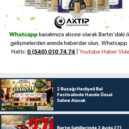
Whatsapp
kanalımıza abone olarak Bartın'daki 
gelişmelerden anında haberdar olun.
Whatsapp 
Hattı:
0 (540) 010 74 74
|
Youtube Haber Vide
2 Buzağı Hediyeli Bal
Festivalinde Hande Ünsal
Sahne Alacak
Bartın Sahillerinde 2 Ayda 271