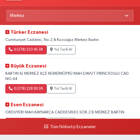
Türker Eczanesi
Cumhuriyet Caddesi, No:2 A Kozcağız Merkez Bartın
0 (378) 233 45 38
Yol Tarifi Al
Büyük Eczanesi
BARTIN ILI MERKEZ ILÇE KEMERKÖPRÜ MAH.DAVUT FIRINCIOGLU CAD.
NO:44
0 (378) 228 00 36
Yol Tarifi Al
Esen Eczanesi
ORDUYERİ MAH.KAYNARCA CADDESİ665.SOK.2 B MERKEZ BARTIN
0 (378) 502 33 32
Yol Tarifi Al
Tüm Nöbetçi Eczaneler
Çolpak Eczanesi