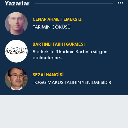
Yazarlar
CENAP AHMET EMEKSİZ
TARIMIN ÇÖKÜŞÜ
BARTINLI TARIH GURMESI
9 erkek ile 3 kadının Bartın’a sürgün
edilmelerine...
SEZAI HANGİŞİ
TOGG MAKUS TALİHİN YENİLMESİDİR