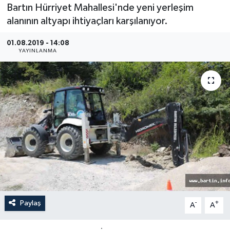
Bartın Hürriyet Mahallesi'nde yeni yerleşim
Medya
alanının altyapı ihtiyaçları karşılanıyor.
01.08.2019 - 14:08
Sağlık
YAYINLANMA
Sinema
Sivil Toplum
Siyaset
Spor
Tarım
Turizm
Paylaş
-
+
A
A
Yaşam