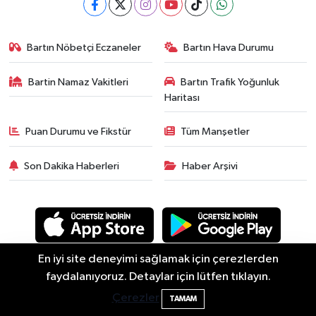
Bartın Nöbetçi Eczaneler
Bartın Hava Durumu
Bartin Namaz Vakitleri
Bartın Trafik Yoğunluk
Haritası
Puan Durumu ve Fikstür
Tüm Manşetler
Son Dakika Haberleri
Haber Arşivi
En iyi site deneyimi sağlamak için çerezlerden
2 Buzağı Hediyeli Bal Festivalinde Hande
11:43
faydalanıyoruz. Detaylar için lütfen tıklayın.
Asayiş
Güncel
Siyaset
Spor
Yaşam
Eğitim
Ünsal Sahne Alacak
Çerezler
Ekonomi
Sağlık
Sivil Toplum
Turizm
Yerel
TAMAM