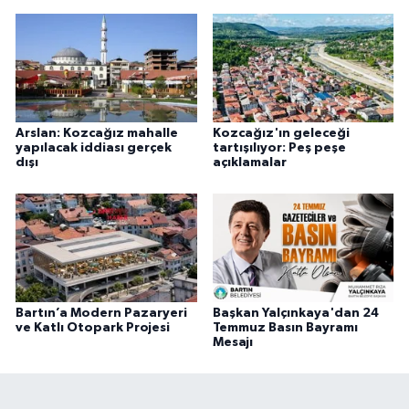
Arslan: Kozcağız mahalle
Kozcağız'ın geleceği
yapılacak iddiası gerçek
tartışılıyor: Peş peşe
dışı
açıklamalar
Bartın’a Modern Pazaryeri
Başkan Yalçınkaya'dan 24
ve Katlı Otopark Projesi
Temmuz Basın Bayramı
Mesajı