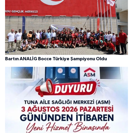
Bartın ANALİG Bocce Türkiye Şampiyonu Oldu