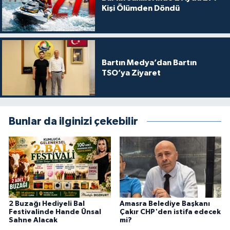
Kişi Ölümden Döndü
Bartın Medya’dan Bartın
TSO’ya Ziyaret
Bunlar da ilginizi çekebilir
2 Buzağı Hediyeli Bal
Amasra Belediye Başkanı
Festivalinde Hande Ünsal
Çakır CHP'den istifa edecek
Sahne Alacak
mi?