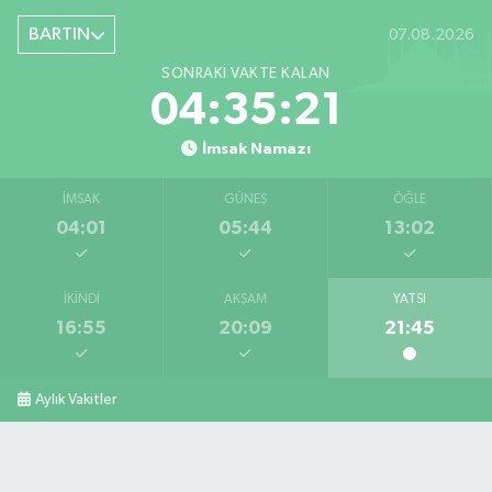
Şiremirçavuş Mahallesi, Kırıkçı Zeliha Ana Sokak No:20 8 Merkez Bartın
BARTIN
07.08.2026
0 (378) 227 85 45
Yol Tarifi Al
SONRAKI VAKTE KALAN
04:35:20
İmsak Namazı
İMSAK
GÜNEŞ
ÖĞLE
04:01
05:44
13:02
İKINDI
AKŞAM
YATSI
16:55
20:09
21:45
Aylık Vakitler