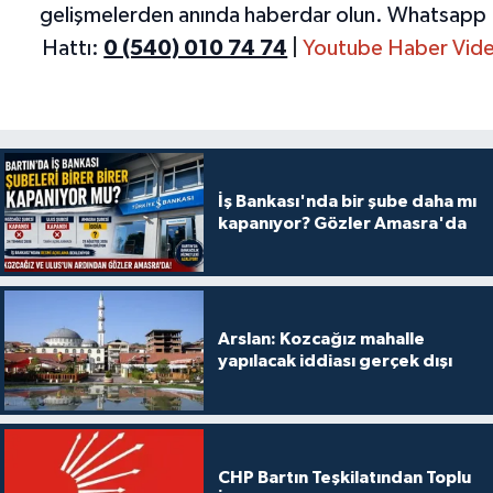
gelişmelerden anında haberdar olun.
Whatsapp 
Hattı:
0 (540) 010 74 74
|
Youtube Haber Vide
İş Bankası'nda bir şube daha mı
kapanıyor? Gözler Amasra'da
Arslan: Kozcağız mahalle
yapılacak iddiası gerçek dışı
CHP Bartın Teşkilatından Toplu