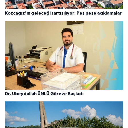
Kozcağız'ın geleceği tartışılıyor: Peş peşe açıklamalar
Dr. Ubeydullah ÜNLÜ Göreve Başladı