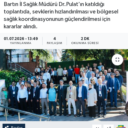
Bartın İl Sağlık Müdürü Dr.Pulat'ın katıldığı
Medya
toplantıda, sevklerin hızlandırılması ve bölgesel
sağlık koordinasyonunun güçlendirilmesi için
Sağlık
kararlar alındı.
Sinema
01.07.2026 - 13:49
4
2 DK
YAYINLANMA
PAYLAŞIM
OKUNMA SÜRESI
Sivil Toplum
Siyaset
Spor
Tarım
Turizm
Yaşam
Paylaş
-
+