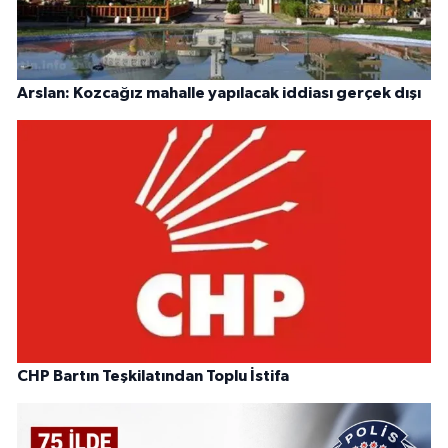
Arslan: Kozcağız mahalle yapılacak iddiası gerçek dışı
CHP Bartın Teşkilatından Toplu İstifa