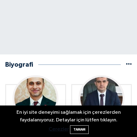
Biyografi
En iyi site deneyimi sağlamak için çerezlerden
İş Bankası'nda bir şube daha mı
23:45
faydalanıyoruz. Detaylar için lütfen tıklayın.
kapanıyor? Gözler Amasra'da
Çerezler
Ekrem Ender ERGÜN
Emre YEŞİLBAŞ Kimdir?
TAMAM
Kimdir?