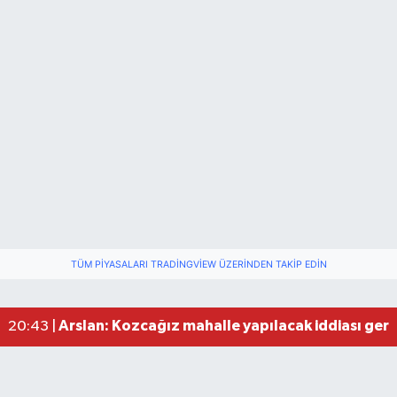
CHP Bartın Teşkilatından Toplu İstifa
15:06 |
TÜM PIYASALARI TRADINGVIEW ÜZERINDEN TAKIP EDIN
1,5 Ton Uyuşturucu Ele Geçirildi: Bartın da Liste
14:44 |
İş Bankası'nda bir şube daha mı kapanıyor? Gö
23:45 |
Arslan: Kozcağız mahalle yapılacak iddiası gerç
20:43 |