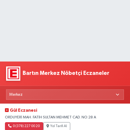
Bartın Merkez Nöbetçi Eczaneler
Gül Eczanesi
ORDUYERİ MAH. FATİH SULTAN MEHMET CAD. NO:28 A
0 (378) 227 00 20
Yol Tarifi Al