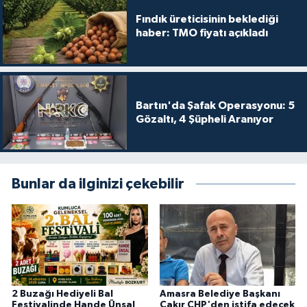
Fındık üreticisinin beklediği
haber: TMO fiyatı açıkladı
Bartın'da Şafak Operasyonu: 5
Gözaltı, 4 Şüpheli Aranıyor
Bunlar da ilginizi çekebilir
2 Buzağı Hediyeli Bal
Amasra Belediye Başkanı
Festivalinde Hande Ünsal
Çakır CHP'den istifa edecek