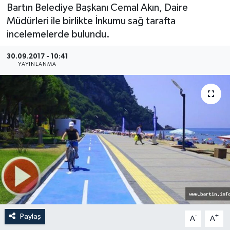
Bartın Belediye Başkanı Cemal Akın, Daire
Medya
Müdürleri ile birlikte İnkumu sağ tarafta
incelemelerde bulundu.
Sağlık
30.09.2017 - 10:41
YAYINLANMA
Sinema
Sivil Toplum
Siyaset
Spor
Tarım
Turizm
Paylaş
-
+
A
A
Yaşam