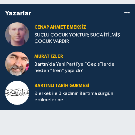
Yazarlar
CENAP AHMET EMEKSİZ
SUÇLU ÇOCUK YOKTUR; SUÇA İTİLMİŞ
ÇOCUK VARDIR
MURAT İZLER
Bartın’da Yeni Parti’ye “Geçiş”lerde
neden “fren” yapıldı?
BARTINLI TARIH GURMESI
9 erkek ile 3 kadının Bartın’a sürgün
edilmelerine...