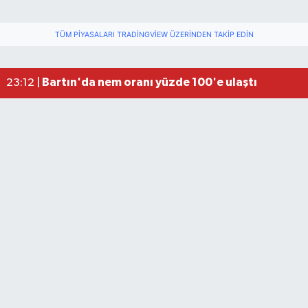
TÜM PIYASALARI TRADINGVIEW ÜZERINDEN TAKIP EDIN
Fındık üreticisinin beklediği haber: TMO fiyatı aç
22:22 |
Elektrik arızasını onanırken akıma kapılan işçi öl
15:21 |
Bartın'da nem oranı yüzde 100'e ulaştı
23:12 |