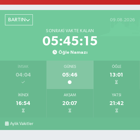
BARTIN
09.08.2026
SONRAKI VAKTE KALAN
05:45:14
Öğle Namazı
İMSAK
GÜNEŞ
ÖĞLE
04:04
05:46
13:01
İKINDI
AKŞAM
YATSI
16:54
20:07
21:42
Aylık Vakitler