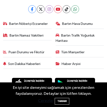
Bartın Nöbetçi Eczaneler
Bartın Hava Durumu
Bartin Namaz Vakitleri
Bartın Trafik Yoğunluk
Haritası
Puan Durumu ve Fikstür
Tüm Manşetler
Son Dakika Haberleri
Haber Arşivi
En iyi site deneyimi sağlamak için çerezlerden
faydalanıyoruz. Detaylar için lütfen tıklayın.
Bartın'da nem oranı yüzde 100'e ulaştı
23:12
Çerezler
TAMAM
Asayiş
Güncel
Siyaset
Spor
Yaşam
Eğitim