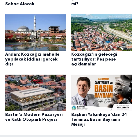
Sahne Alacak
mi?
Arslan: Kozcağız mahalle
Kozcağız'ın geleceği
yapılacak iddiası gerçek
tartışılıyor: Peş peşe
dışı
açıklamalar
Bartın’a Modern Pazaryeri
Başkan Yalçınkaya'dan 24
ve Katlı Otopark Projesi
Temmuz Basın Bayramı
Mesajı