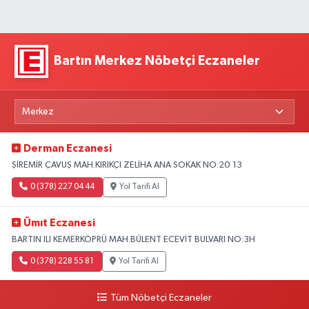
Bartın Merkez Nöbetçi Eczaneler
Derman Eczanesi
ŞİREMİR ÇAVUŞ MAH.KIRIKÇI ZELİHA ANA SOKAK NO:20 13
0 (378) 227 04 44
Yol Tarifi Al
Ümıt Eczanesi
BARTIN ILI KEMERKÖPRÜ MAH.BÜLENT ECEVİT BULVARI NO:3H
0 (378) 228 55 81
Yol Tarifi Al
Tüm Nöbetçi Eczaneler