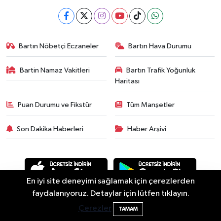
Bartın Nöbetçi Eczaneler
Bartın Hava Durumu
Bartin Namaz Vakitleri
Bartın Trafik Yoğunluk
Haritası
Puan Durumu ve Fikstür
Tüm Manşetler
Son Dakika Haberleri
Haber Arşivi
En iyi site deneyimi sağlamak için çerezlerden
Bartın Sahillerinde 2 Ayda 271 Kişi
10:43
faydalanıyoruz. Detaylar için lütfen tıklayın.
Ölümden Döndü
Çerezler
Asayiş
Güncel
Siyaset
Spor
Yaşam
Eğitim
TAMAM