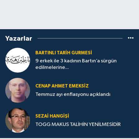
Yazarlar
BARTINLI TARIH GURMESI
9 erkek ile 3 kadının Bartın’a sürgün
edilmelerine...
CENAP AHMET EMEKSİZ
Temmuz ayı enflasyonu açıklandı
SEZAI HANGİŞİ
TOGG MAKUS TALİHİN YENİLMESİDİR