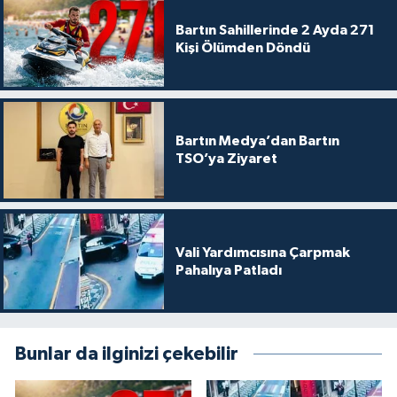
Bartın Sahillerinde 2 Ayda 271
Kişi Ölümden Döndü
Bartın Medya’dan Bartın
TSO’ya Ziyaret
Vali Yardımcısına Çarpmak
Pahalıya Patladı
Bunlar da ilginizi çekebilir