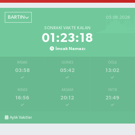
BARTIN
05.08.2026
SONRAKI VAKTE KALAN
01:23:17
İmsak Namazı
İMSAK
GÜNEŞ
ÖĞLE
03:58
05:42
13:02
İKINDI
AKŞAM
YATSI
16:56
20:12
21:49
Aylık Vakitler