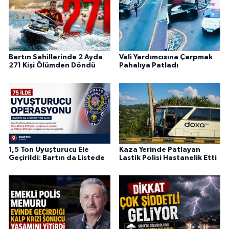
Bartın Sahillerinde 2 Ayda
Vali Yardımcısına Çarpmak
271 Kişi Ölümden Döndü
Pahalıya Patladı
1,5 Ton Uyuşturucu Ele
Kaza Yerinde Patlayan
Geçirildi: Bartın da Listede
Lastik Polisi Hastanelik Etti