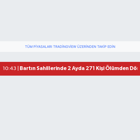
TÜM PIYASALARI TRADINGVIEW ÜZERINDEN TAKIP EDIN
Bartın Sahillerinde 2 Ayda 271 Kişi Ölümden Dö
10:43 |