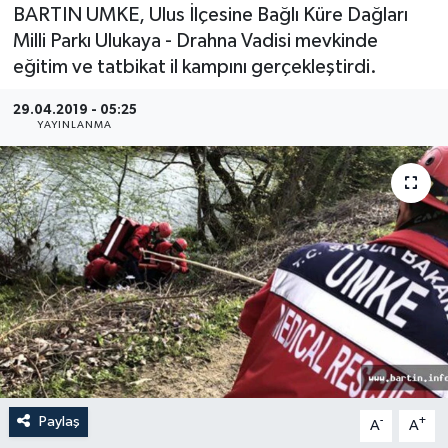
BARTIN UMKE, Ulus İlçesine Bağlı Küre Dağları
Medya
Milli Parkı Ulukaya - Drahna Vadisi mevkinde
eğitim ve tatbikat il kampını gerçekleştirdi.
Sağlık
29.04.2019 - 05:25
YAYINLANMA
Sinema
Sivil Toplum
Siyaset
Spor
Tarım
Turizm
Paylaş
-
+
A
A
Yaşam