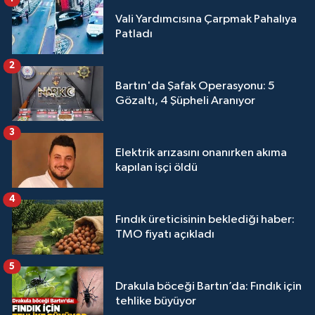
Vali Yardımcısına Çarpmak Pahalıya
Patladı
2
Bartın'da Şafak Operasyonu: 5
Gözaltı, 4 Şüpheli Aranıyor
3
Elektrik arızasını onanırken akıma
kapılan işçi öldü
4
Fındık üreticisinin beklediği haber:
TMO fiyatı açıkladı
5
Drakula böceği Bartın’da: Fındık için
tehlike büyüyor