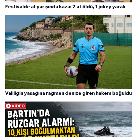
Festivalde at yarışında kaza: 2 at öldü, 1 jokey yaralı
Valiliğin yasağına rağmen denize giren hakem boğuldu