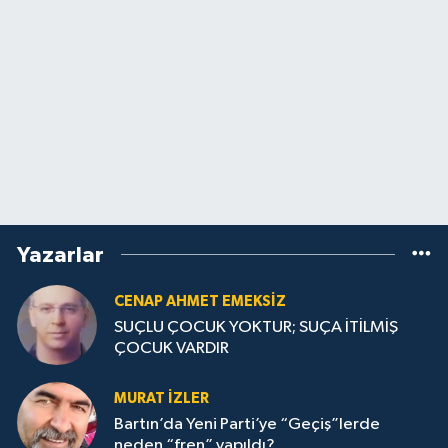
Yazarlar
CENAP AHMET EMEKSİZ
SUÇLU ÇOCUK YOKTUR; SUÇA İTİLMİŞ
ÇOCUK VARDIR
MURAT İZLER
Bartın’da Yeni Parti’ye “Geçiş”lerde
neden “fren” yapıldı?