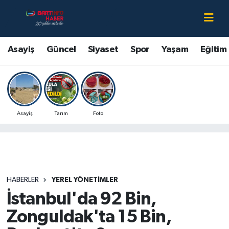
Asayiş
Bartın Nöbetçi Eczaneler
Asayiş
Güncel
Siyaset
Spor
Yaşam
Eğitim
Bartın Hakkında
Bartın Hava Durumu
Çevre
Bartin Namaz Vakitleri
Asayiş
Tarım
Foto
Eğitim
Bartın Trafik Yoğunluk Haritası
Ekonomi
Süper Lig Puan Durumu ve Fikstür
Güncel
Tüm Manşetler
HABERLER
YEREL YÖNETIMLER
İstanbul'da 92 Bin,
Kültür-Sanat
Son Dakika Haberleri
Zonguldak'ta 15 Bin,
Magazin
Haber Arşivi