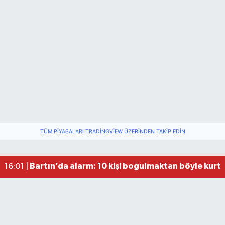
Festivalde at yarışında kaza: 2 at öldü, 1 jokey y
22:47 |
Fındık Üreticilerini Rahatlatan Açıklama: Drakul
21:38 |
TÜM PIYASALARI TRADINGVIEW ÜZERINDEN TAKIP EDIN
Drakula böceği Bartın’da: Fındık için tehlike bü
18:40 |
Valiliğin yasağına rağmen denize giren hakem 
16:30 |
Bartın’da alarm: 10 kişi boğulmaktan böyle kurta
16:01 |