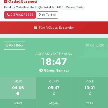
Özdağ Eczanesi
Karaköy Mahallesi, Kadıoğlu Sokak No:60 11 Merkez Bartın
0 (378) 227 56 56
Yol Tarifi Al
Tüm Nöbetçi Eczaneler
BARTIN
10.08.2026
SONRAKI VAKTE KALAN
18:46
Güneş Namazı
İMSAK
GÜNEŞ
ÖĞLE
04:06
05:47
13:01
İKINDI
AKŞAM
YATSI