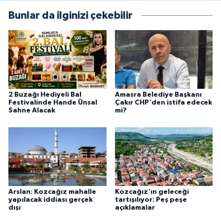
Bunlar da ilginizi çekebilir
2 Buzağı Hediyeli Bal
Amasra Belediye Başkanı
Festivalinde Hande Ünsal
Çakır CHP'den istifa edecek
Sahne Alacak
mi?
Arslan: Kozcağız mahalle
Kozcağız'ın geleceği
yapılacak iddiası gerçek
tartışılıyor: Peş peşe
dışı
açıklamalar