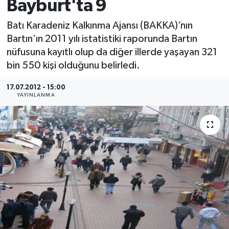
Bayburt'ta 9
Medya
Batı Karadeniz Kalkınma Ajansı (BAKKA)’nın
Bartın’ın 2011 yılı istatistiki raporunda Bartın
Sağlık
nüfusuna kayıtlı olup da diğer illerde yaşayan 321
bin 550 kişi olduğunu belirledi.
Sinema
17.07.2012 - 15:00
Sivil Toplum
YAYINLANMA
Siyaset
Spor
Tarım
Turizm
Yaşam