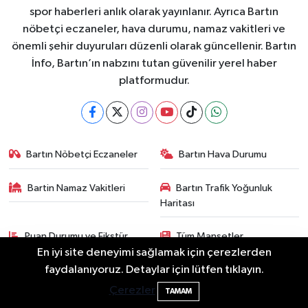
spor haberleri anlık olarak yayınlanır. Ayrıca Bartın
nöbetçi eczaneler, hava durumu, namaz vakitleri ve
önemli şehir duyuruları düzenli olarak güncellenir. Bartın
İnfo, Bartın’ın nabzını tutan güvenilir yerel haber
platformudur.
Bartın Nöbetçi Eczaneler
Bartın Hava Durumu
Bartin Namaz Vakitleri
Bartın Trafik Yoğunluk
Haritası
Puan Durumu ve Fikstür
Tüm Manşetler
En iyi site deneyimi sağlamak için çerezlerden
Festivalde at yarışında kaza: 2 at öldü, 1
22:47
faydalanıyoruz. Detaylar için lütfen tıklayın.
Son Dakika Haberleri
Haber Arşivi
jokey yaralı
Çerezler
TAMAM