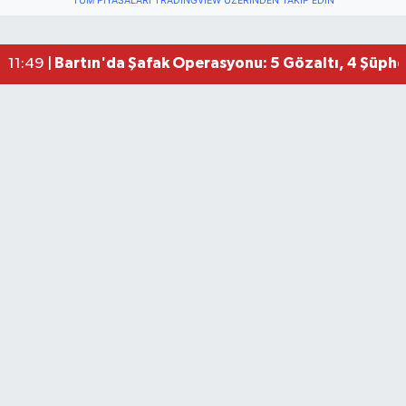
TÜM PIYASALARI TRADINGVIEW ÜZERINDEN TAKIP EDIN
Bartın'da Şafak Operasyonu: 5 Gözaltı, 4 Şüphel
11:49 |