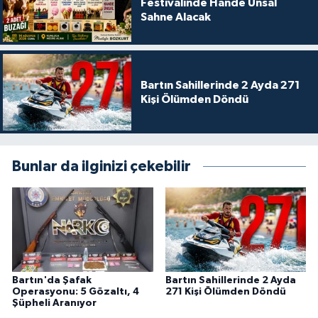
Festivalinde Hande Ünsal
Sahne Alacak
Bartın Sahillerinde 2 Ayda 271
Kişi Ölümden Döndü
Bunlar da ilginizi çekebilir
Bartın'da Şafak
Bartın Sahillerinde 2 Ayda
Operasyonu: 5 Gözaltı, 4
271 Kişi Ölümden Döndü
Şüpheli Aranıyor