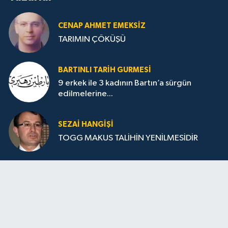
CENAP AHMET EMEKSİZ
TARIMIN ÇÖKÜŞÜ
BARTINLI TARIH GURMESI
9 erkek ile 3 kadının Bartın’a sürgün
edilmelerine...
SEZAI HANGİŞİ
TOGG MAKUS TALİHİN YENİLMESİDİR