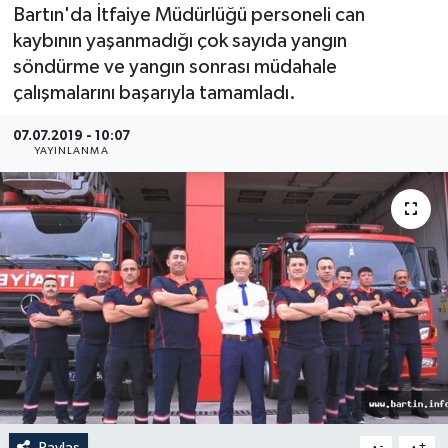
Bartın'da İtfaiye Müdürlüğü personeli can
Medya
kaybının yaşanmadığı çok sayıda yangın
söndürme ve yangın sonrası müdahale
Sağlık
çalışmalarını başarıyla tamamladı.
Sinema
07.07.2019 - 10:07
YAYINLANMA
Sivil Toplum
Siyaset
Spor
Tarım
Turizm
Yaşam
Paylaş
-
+