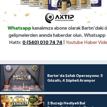
Whatsapp
kanalımıza abone olarak Bartın'daki 
gelişmelerden anında haberdar olun.
Whatsapp 
Hattı:
0 (540) 010 74 74
|
Youtube Haber Vide
Bartın'da Şafak Operasyonu: 5
Gözaltı, 4 Şüpheli Aranıyor
2 Buzağı Hediyeli Bal