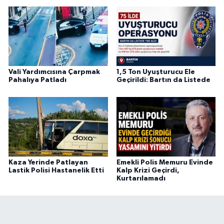
Vali Yardımcısına Çarpmak
1,5 Ton Uyuşturucu Ele
Pahalıya Patladı
Geçirildi: Bartın da Listede
Kaza Yerinde Patlayan
Emekli Polis Memuru Evinde
Lastik Polisi Hastanelik Etti
Kalp Krizi Geçirdi,
Kurtarılamadı