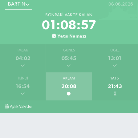
BARTIN
08.08.2026
SONRAKI VAKTE KALAN
01:08:56
Yatsı Namazı
İMSAK
GÜNEŞ
ÖĞLE
04:02
05:45
13:01
İKINDI
AKŞAM
YATSI
16:54
20:08
21:43
Aylık Vakitler