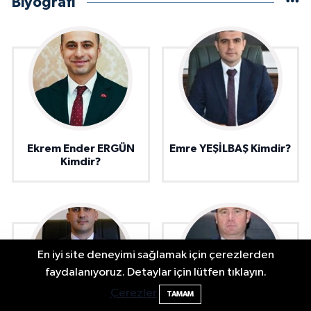
Biyografi
Ekrem Ender ERGÜN
Emre YEŞİLBAŞ Kimdir?
Kimdir?
En iyi site deneyimi sağlamak için çerezlerden
Bartın'da Şafak Operasyonu: 5 Gözaltı, 4
11:49
faydalanıyoruz. Detaylar için lütfen tıklayın.
Şüpheli Aranıyor
Çerezler
TAMAM