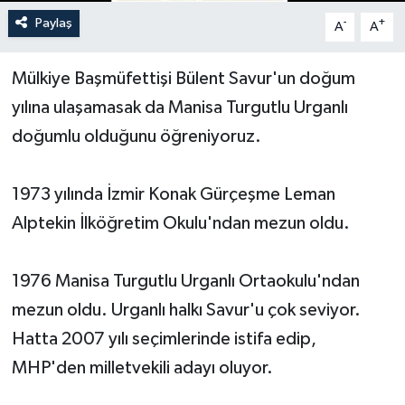
Paylaş
-
+
A
A
Yerel Yönetimler
Mülkiye Başmüfettişi Bülent Savur'un doğum
DÜNYA
yılına ulaşamasak da Manisa Turgutlu Urganlı
YEREL
doğumlu olduğunu öğreniyoruz.
1973 yılında İzmir Konak Gürçeşme Leman
Alptekin İlköğretim Okulu'ndan mezun oldu.
1976 Manisa Turgutlu Urganlı Ortaokulu'ndan
mezun oldu. Urganlı halkı Savur'u çok seviyor.
Hatta 2007 yılı seçimlerinde istifa edip,
MHP'den milletvekili adayı oluyor.