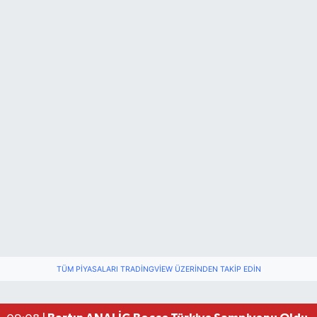
TÜM PIYASALARI TRADINGVIEW ÜZERINDEN TAKIP EDIN
Vali Yardımcısına Çarpmak Pahalıya Patladı
15:17 |