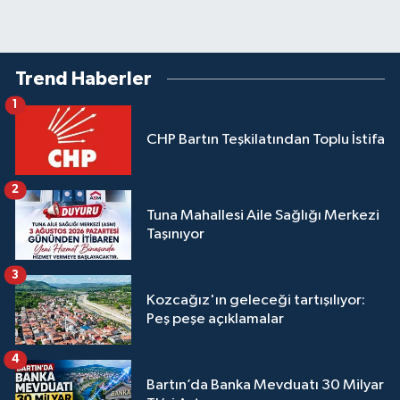
Trend Haberler
1
CHP Bartın Teşkilatından Toplu İstifa
2
Tuna Mahallesi Aile Sağlığı Merkezi
Taşınıyor
3
Kozcağız'ın geleceği tartışılıyor:
Peş peşe açıklamalar
4
Bartın’da Banka Mevduatı 30 Milyar