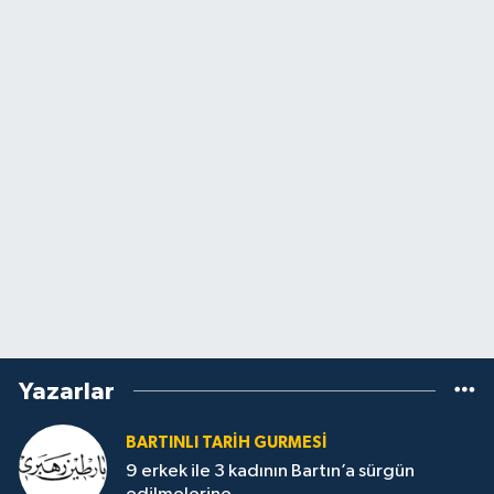
Yazarlar
BARTINLI TARIH GURMESI
9 erkek ile 3 kadının Bartın’a sürgün