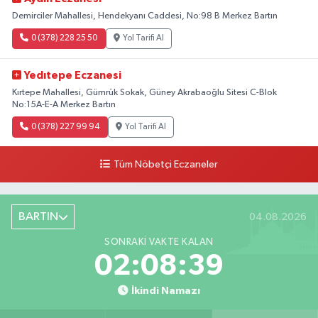
Demirciler Mahallesi, Hendekyanı Caddesi, No:98 B Merkez Bartın
0 (378) 228 25 50
Yol Tarifi Al
Yedıtepe Eczanesi
Kırtepe Mahallesi, Gümrük Sokak, Güney Akrabaoğlu Sitesi C-Blok
No:15A-E-A Merkez Bartın
0 (378) 227 99 94
Yol Tarifi Al
Tüm Nöbetçi Eczaneler
BARTIN
04.08.2026
SONRAKI VAKTE KALAN
02:08:38
İkindi Namazı