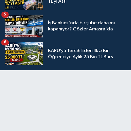
TL’yi Aştı
5
İş Bankası'nda bir şube daha mı
kapanıyor? Gözler Amasra'da
6
BARÜ’yü Tercih Eden İlk 5 Bin
Öğrenciye Aylık 25 Bin TL Burs