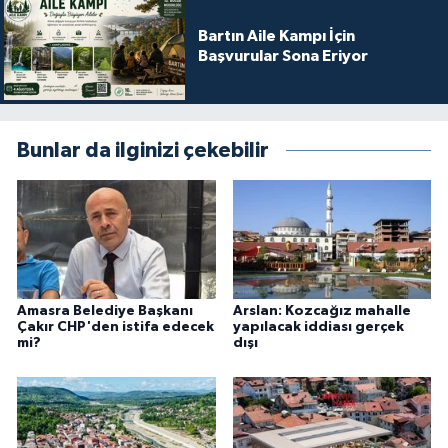
Bartın Aile Kampı İçin
Başvurular Sona Eriyor
Bunlar da ilginizi çekebilir
Amasra Belediye Başkanı
Arslan: Kozcağız mahalle
Çakır CHP'den istifa edecek
yapılacak iddiası gerçek
mi?
dışı