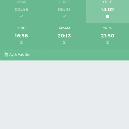
İMSAK
GÜNEŞ
ÖĞLE
03:56
05:41
13:02
İKINDI
AKŞAM
YATSI
16:56
20:13
21:50
Aylık Vakitler