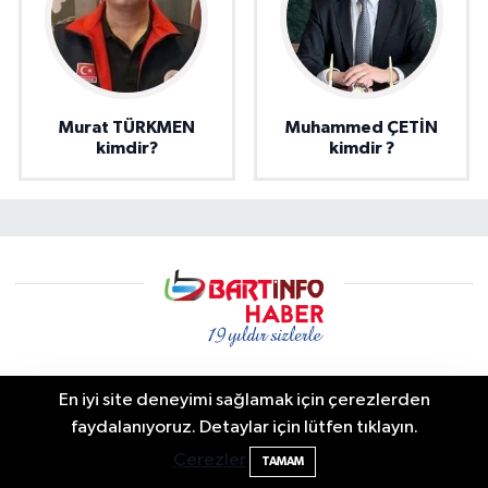
Murat TÜRKMEN
Muhammed ÇETİN
kimdir?
kimdir ?
En iyi site deneyimi sağlamak için çerezlerden
Bartın info | Bartın Son Dakika Haberleri ve Şehir Rehberi
Vali Yardımcısına Çarpmak Pahalıya
15:17
faydalanıyoruz. Detaylar için lütfen tıklayın.
Bartın’da yaşanan son dakika gelişmeleri, trafik kazaları,
Patladı
Çerezler
TAMAM
yerel gündem, resmi duyurular ve şehir yaşamına dair