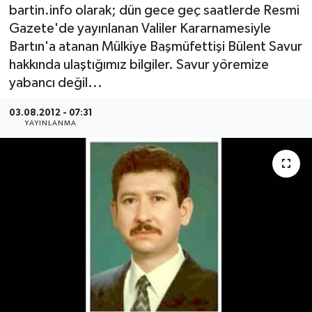
bartin.info olarak; dün gece geç saatlerde Resmi
Medya
Gazete'de yayınlanan Valiler Kararnamesiyle
Bartın'a atanan Mülkiye Başmüfettişi Bülent Savur
Sağlık
hakkında ulaştığımız bilgiler. Savur yöremize
yabancı değil...
Sinema
03.08.2012 - 07:31
YAYINLANMA
Sivil Toplum
Siyaset
Spor
Tarım
Turizm
Yaşam