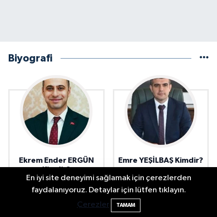
Biyografi
Ekrem Ender ERGÜN
Emre YEŞİLBAŞ Kimdir?
Kimdir?
En iyi site deneyimi sağlamak için çerezlerden
Elektrik arızasını onanırken akıma kapılan
15:21
faydalanıyoruz. Detaylar için lütfen tıklayın.
işçi öldü
Çerezler
TAMAM