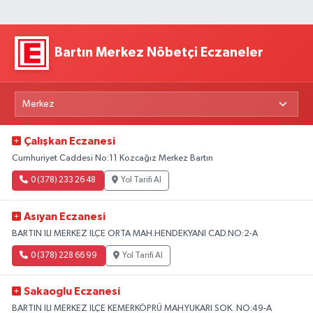
Bartın Merkez Nöbetçi Eczaneler
Çalışkan Eczanesi
Cumhuriyet Caddesi No:11 Kozcağız Merkez Bartın
0 (378) 233 26 48
Yol Tarifi Al
Asıyan Eczanesi
BARTIN ILI MERKEZ ILÇE ORTA MAH.HENDEKYANI CAD.NO:2-A
0 (378) 228 66 99
Yol Tarifi Al
Sakaoglu Eczanesi
BARTIN ILI MERKEZ ILÇE KEMERKÖPRÜ MAH.YUKARI SOK. NO:49-A