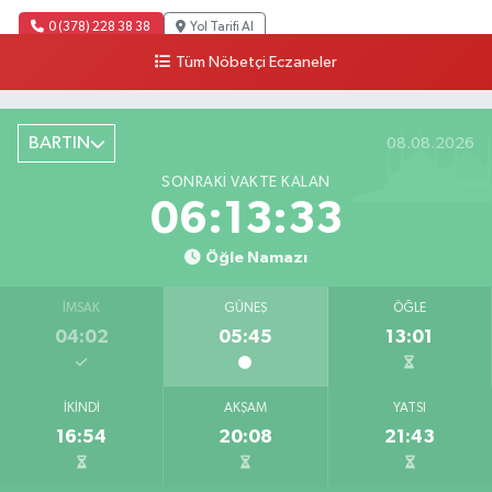
0 (378) 228 38 38
Yol Tarifi Al
Tüm Nöbetçi Eczaneler
BARTIN
08.08.2026
SONRAKI VAKTE KALAN
06:13:32
Öğle Namazı
İMSAK
GÜNEŞ
ÖĞLE
04:02
05:45
13:01
İKINDI
AKŞAM
YATSI
16:54
20:08
21:43