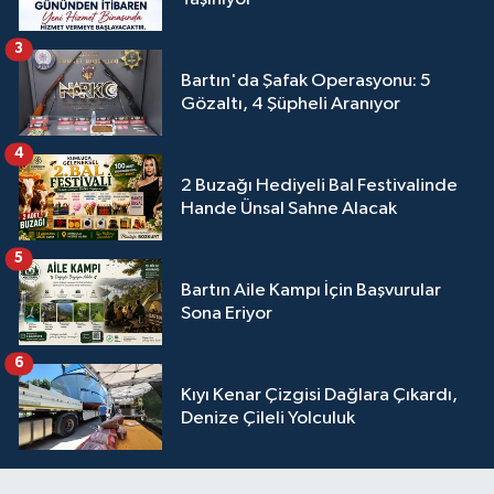
3
Bartın'da Şafak Operasyonu: 5
Gözaltı, 4 Şüpheli Aranıyor
4
2 Buzağı Hediyeli Bal Festivalinde
Hande Ünsal Sahne Alacak
5
Bartın Aile Kampı İçin Başvurular
Sona Eriyor
6
Kıyı Kenar Çizgisi Dağlara Çıkardı,
Denize Çileli Yolculuk