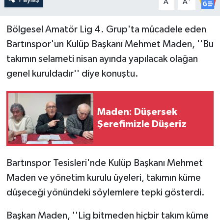
A
A
Yerel Yönetimler
Bölgesel Amatör Lig 4. Grup'ta mücadele eden
Bartınspor'un Kulüp Başkanı Mehmet Maden, ''Bu
DÜNYA
takımın selameti nisan ayında yapılacak olağan
genel kuruldadır'' diye konuştu.
YEREL
Maden: Düşersek
Şerefimizle Düşeriz
Bartınspor Tesisleri'nde Kulüp Başkanı Mehmet
Maden ve yönetim kurulu üyeleri, takımın küme
düşeceği yönündeki söylemlere tepki gösterdi.
Başkan Maden, ''Lig bitmeden hiçbir takım küme