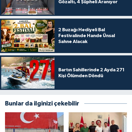
Gözaltı, 4 Şüpheli Aranıyor
2 Buzağı Hediyeli Bal
Festivalinde Hande Ünsal
Sahne Alacak
Bartın Sahillerinde 2 Ayda 271
Kişi Ölümden Döndü
Bunlar da ilginizi çekebilir