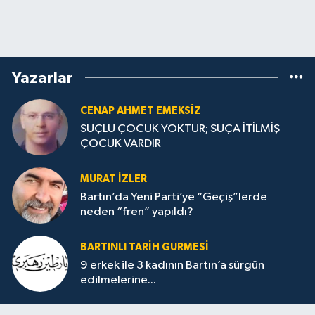
Yazarlar
CENAP AHMET EMEKSİZ
SUÇLU ÇOCUK YOKTUR; SUÇA İTİLMİŞ
ÇOCUK VARDIR
MURAT İZLER
Bartın’da Yeni Parti’ye “Geçiş”lerde
neden “fren” yapıldı?
BARTINLI TARIH GURMESI
9 erkek ile 3 kadının Bartın’a sürgün
edilmelerine...