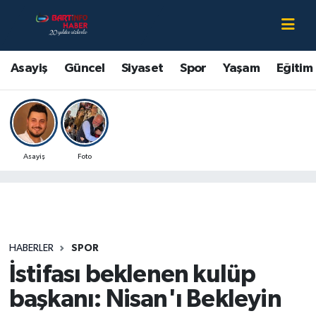
Asayiş
Bartın Nöbetçi Eczaneler
Asayiş
Güncel
Siyaset
Spor
Yaşam
Eğitim
Bartın Hakkında
Bartın Hava Durumu
Çevre
Bartin Namaz Vakitleri
Asayiş
Foto
Eğitim
Bartın Trafik Yoğunluk Haritası
Ekonomi
Süper Lig Puan Durumu ve Fikstür
Güncel
Tüm Manşetler
HABERLER
SPOR
İstifası beklenen kulüp
Kültür-Sanat
Son Dakika Haberleri
başkanı: Nisan'ı Bekleyin
Magazin
Haber Arşivi