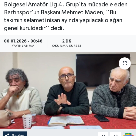
Bölgesel Amatör Lig 4. Grup'ta mücadele eden
Medya
Bartınspor'un Başkanı Mehmet Maden, ''Bu
takımın selameti nisan ayında yapılacak olağan
Sağlık
genel kuruldadır'' dedi.
Sinema
06.01.2026 - 08:46
2 DK
YAYINLANMA
OKUNMA SÜRESI
Sivil Toplum
Siyaset
Spor
Tarım
Turizm
Yaşam
Paylaş
-
+