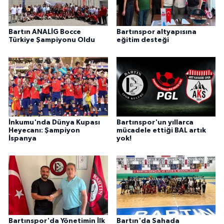
Bartın ANALİG Bocce
Bartınspor altyapısına
Türkiye Şampiyonu Oldu
eğitim desteği
İnkumu'nda Dünya Kupası
Bartınspor'un yıllarca
Heyecanı: Şampiyon
mücadele ettiği BAL artık
İspanya
yok!
Bartınspor'da Yönetimin İlk
Bartın'da Sahada