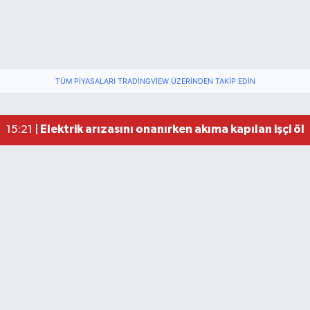
TÜM PIYASALARI TRADINGVIEW ÜZERINDEN TAKIP EDIN
Elektrik arızasını onanırken akıma kapılan işçi öl
15:21 |