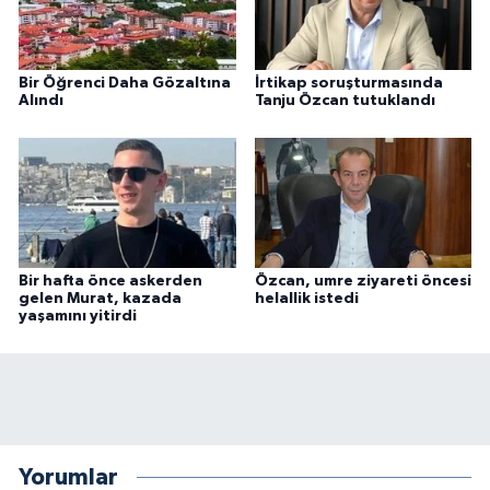
Bir Öğrenci Daha Gözaltına
İrtikap soruşturmasında
Alındı
Tanju Özcan tutuklandı
Bir hafta önce askerden
Özcan, umre ziyareti öncesi
gelen Murat, kazada
helallik istedi
yaşamını yitirdi
Yorumlar