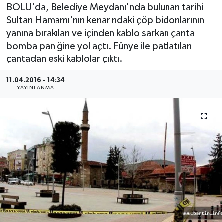
BOLU'da, Belediye Meydanı'nda bulunan tarihi
Medya
Sultan Hamamı'nın kenarındaki çöp bidonlarının
yanına bırakılan ve içinden kablo sarkan çanta
Sağlık
bomba paniğine yol açtı. Fünye ile patlatılan
çantadan eski kablolar çıktı.
Sinema
11.04.2016 - 14:34
YAYINLANMA
Sivil Toplum
Siyaset
Spor
Tarım
Turizm
Yaşam