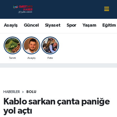
Asayiş
Bartın Nöbetçi Eczaneler
Asayiş
Güncel
Siyaset
Spor
Yaşam
Eğitim
Bartın Hakkında
Bartın Hava Durumu
Çevre
Bartin Namaz Vakitleri
Tarım
Asayiş
Foto
Eğitim
Bartın Trafik Yoğunluk Haritası
Ekonomi
Süper Lig Puan Durumu ve Fikstür
Güncel
Tüm Manşetler
HABERLER
BOLU
Kablo sarkan çanta paniğe
Kültür-Sanat
Son Dakika Haberleri
yol açtı
Magazin
Haber Arşivi