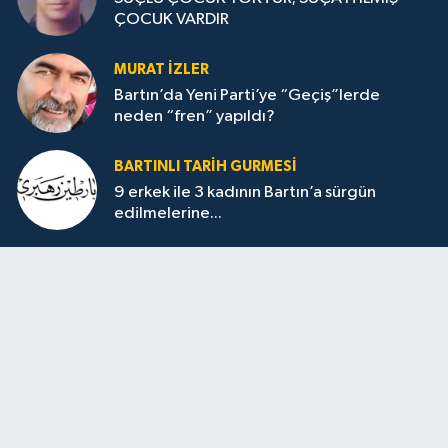
ÇOCUK VARDIR
MURAT İZLER
Bartın’da Yeni Parti’ye “Geçiş”lerde
neden “fren” yapıldı?
BARTINLI TARIH GURMESI
9 erkek ile 3 kadının Bartın’a sürgün
edilmelerine...