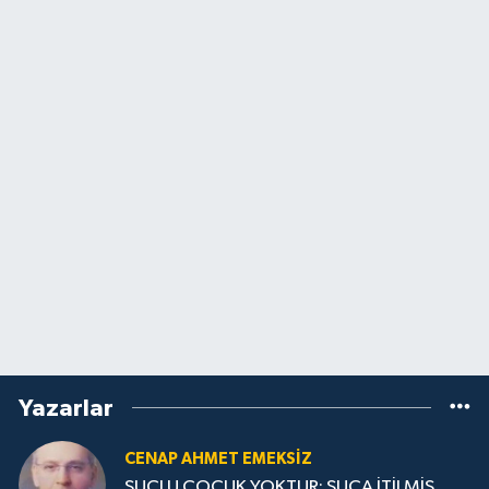
Yazarlar
CENAP AHMET EMEKSİZ
SUÇLU ÇOCUK YOKTUR; SUÇA İTİLMİŞ