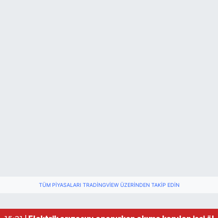
TÜM PIYASALARI TRADINGVIEW ÜZERINDEN TAKIP EDIN
Fındık üreticisinin beklediği haber: TMO fiyatı aç
22:22 |