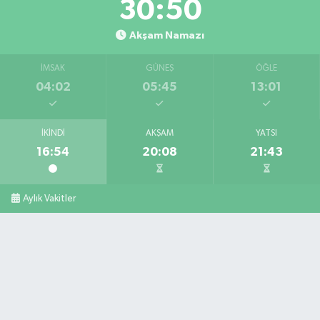
30:49
Akşam Namazı
İMSAK
GÜNEŞ
ÖĞLE
04:02
05:45
13:01
İKINDI
AKŞAM
YATSI
16:54
20:08
21:43
Aylık Vakitler