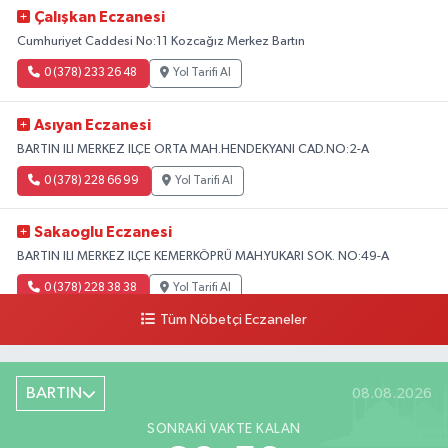
Çalışkan Eczanesi
Cumhuriyet Caddesi No:11 Kozcağız Merkez Bartın
0 (378) 233 26 48
Yol Tarifi Al
Asıyan Eczanesi
BARTIN ILI MERKEZ ILÇE ORTA MAH.HENDEKYANI CAD.NO:2-A
0 (378) 228 66 99
Yol Tarifi Al
Sakaoglu Eczanesi
BARTIN ILI MERKEZ ILÇE KEMERKÖPRÜ MAH.YUKARI SOK. NO:49-A
0 (378) 228 38 38
Yol Tarifi Al
Tüm Nöbetçi Eczaneler
BARTIN
08.08.2026
SONRAKI VAKTE KALAN