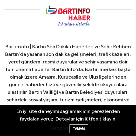
Bartın info | Bartın Son Dakika Haberleri ve Şehir Rehberi
Bartın’da yaşanan son dakika gelişmeleri, trafik kazaları,
yerel gündem, resmi duyurular ve şehir yaşamına dair
tüm önemli haberler Bartın İnfo’da. Bartın merkez başta
olmak üzere Amasra, Kurucaşile ve Ulus ilçelerinden
güncel haberler hızlı ve güvenilir şekilde okuyuculara
ulaştırılır. Bartın Valiliği ve Bartın Belediyesi duyuruları,
şehirdeki sosyal yaşam, turizm gelişmeleri, ekonomi ve
spor haberleri anlık olarak yayınlanır. Ayrıca Bartın
En iyi site deneyimi sağlamak için çerezlerden
nöbetçi eczaneler, hava durumu, namaz vakitleri ve
Bartın'da Şafak Operasyonu: 5 Gözaltı, 4
11:49
faydalanıyoruz. Detaylar için lütfen tıklayın.
önemli şehir duyuruları düzenli olarak güncellenir. Bartın
Şüpheli Aranıyor
Çerezler
TAMAM
İnfo, Bartın’ın nabzını tutan güvenilir yerel haber