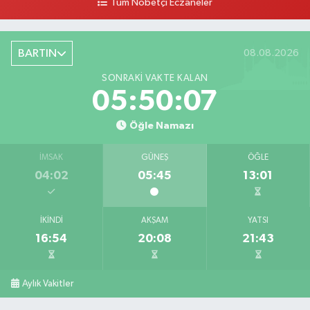
Tüm Nöbetçi Eczaneler
BARTIN
08.08.2026
SONRAKI VAKTE KALAN
05:50:06
Öğle Namazı
İMSAK
GÜNEŞ
ÖĞLE
04:02
05:45
13:01
İKINDI
AKŞAM
YATSI
16:54
20:08
21:43
Aylık Vakitler