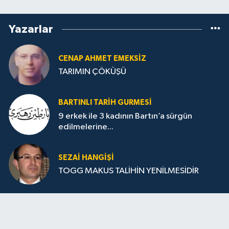
Yazarlar
CENAP AHMET EMEKSİZ
TARIMIN ÇÖKÜŞÜ
BARTINLI TARIH GURMESI
9 erkek ile 3 kadının Bartın’a sürgün
edilmelerine...
SEZAI HANGİŞİ
TOGG MAKUS TALİHİN YENİLMESİDİR