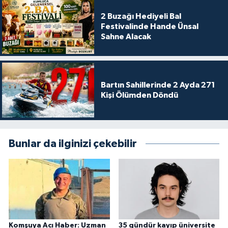
2 Buzağı Hediyeli Bal
Festivalinde Hande Ünsal
Sahne Alacak
Bartın Sahillerinde 2 Ayda 271
Kişi Ölümden Döndü
Bunlar da ilginizi çekebilir
Komşuya Acı Haber: Uzman
35 gündür kayıp üniversite