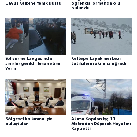
Çavuş Kalbine Yenik Düştü
öğrencisi ormanda ölü
bulundu
Yol verme kavgasında
Keltepe kayak merkezi
sinirler gerildi; Emanetimi
tatilcilerin akınına uğradı
Verin
Bölgesel kalkınma için
Akıma Kapılan İşçi 10
buluştular
Metreden Düşerek Hayatını
Kaybetti