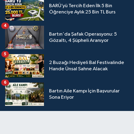
BARÜ’yü Tercih Eden İlk 5 Bin
Öğrenciye Aylık 25 Bin TL Burs
4
Bartın'da Şafak Operasyonu: 5
Gözaltı, 4 Şüpheli Aranıyor
5
2 Buzağı Hediyeli Bal Festivalinde
Hande Ünsal Sahne Alacak
6
Bartın Aile Kampı İçin Başvurular
Sona Eriyor