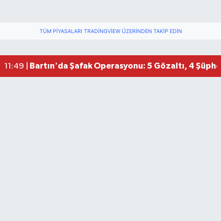
TÜM PIYASALARI TRADINGVIEW ÜZERINDEN TAKIP EDIN
Bartın'da Şafak Operasyonu: 5 Gözaltı, 4 Şüphel
11:49 |