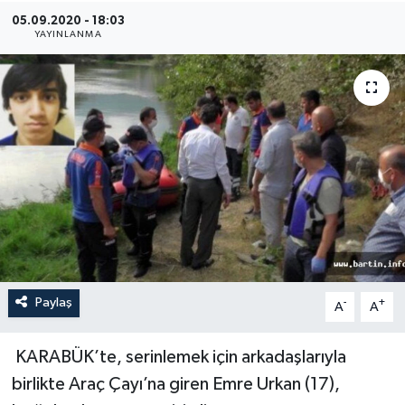
05.09.2020 - 18:03
Medya
YAYINLANMA
Sağlık
Sinema
Sivil Toplum
Siyaset
Spor
Paylaş
-
+
A
A
Tarım
Turizm
KARABÜK’te, serinlemek için arkadaşlarıyla
birlikte Araç Çayı’na giren Emre Urkan (17),
Yaşam