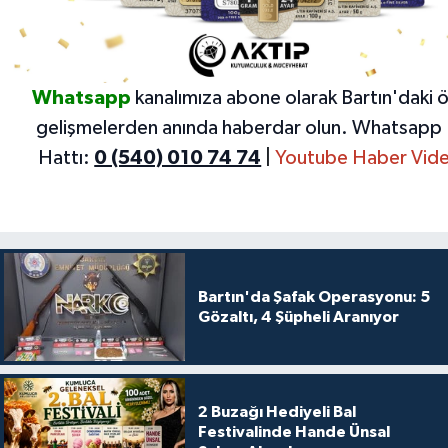
Whatsapp
kanalımıza abone olarak Bartın'daki 
gelişmelerden anında haberdar olun.
Whatsapp 
Hattı:
0 (540) 010 74 74
|
Youtube Haber Vide
Bartın'da Şafak Operasyonu: 5
Gözaltı, 4 Şüpheli Aranıyor
2 Buzağı Hediyeli Bal
Festivalinde Hande Ünsal