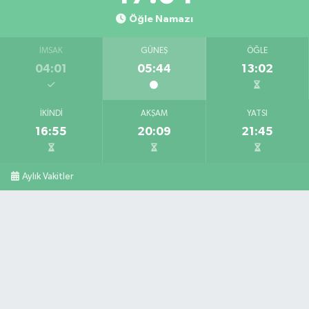
Öğle Namazı
İMSAK
GÜNEŞ
ÖĞLE
04:01
05:44
13:02
İKINDI
AKŞAM
YATSI
16:55
20:09
21:45
Aylık Vakitler