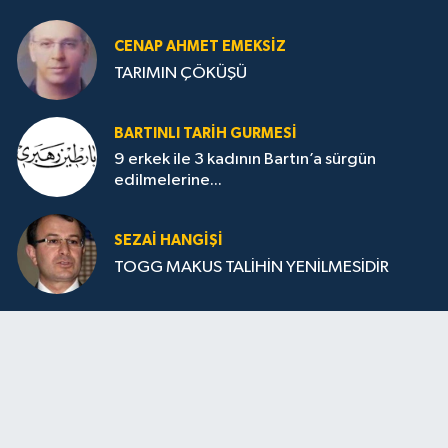
CENAP AHMET EMEKSİZ
TARIMIN ÇÖKÜŞÜ
BARTINLI TARIH GURMESI
9 erkek ile 3 kadının Bartın’a sürgün
edilmelerine...
SEZAI HANGİŞİ
TOGG MAKUS TALİHİN YENİLMESİDİR