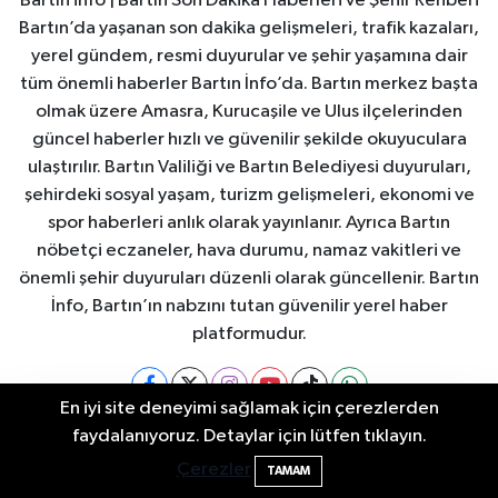
Bartın info | Bartın Son Dakika Haberleri ve Şehir Rehberi
Bartın’da yaşanan son dakika gelişmeleri, trafik kazaları,
yerel gündem, resmi duyurular ve şehir yaşamına dair
tüm önemli haberler Bartın İnfo’da. Bartın merkez başta
olmak üzere Amasra, Kurucaşile ve Ulus ilçelerinden
güncel haberler hızlı ve güvenilir şekilde okuyuculara
ulaştırılır. Bartın Valiliği ve Bartın Belediyesi duyuruları,
şehirdeki sosyal yaşam, turizm gelişmeleri, ekonomi ve
spor haberleri anlık olarak yayınlanır. Ayrıca Bartın
nöbetçi eczaneler, hava durumu, namaz vakitleri ve
önemli şehir duyuruları düzenli olarak güncellenir. Bartın
İnfo, Bartın’ın nabzını tutan güvenilir yerel haber
platformudur.
En iyi site deneyimi sağlamak için çerezlerden
Bartın'da Şafak Operasyonu: 5 Gözaltı, 4
11:49
faydalanıyoruz. Detaylar için lütfen tıklayın.
Bartın Nöbetçi Eczaneler
Bartın Hava Durumu
Şüpheli Aranıyor
Çerezler
TAMAM