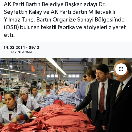
AK Parti Bartın Belediye Başkan adayı Dr.
Medya
Seyfettin Kalay ve AK Parti Bartın Milletvekili
Yılmaz Tunç, Bartın Organize Sanayi Bölgesi’nde
Sağlık
(OSB) bulunan tekstil fabrika ve atölyeleri ziyaret
etti.
Sinema
14.03.2014 - 09:13
YAYINLANMA
Sivil Toplum
Siyaset
Spor
Tarım
Turizm
Yaşam