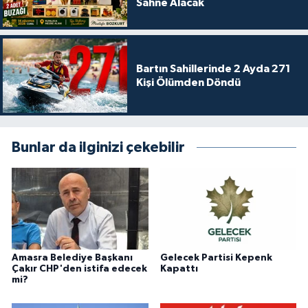
Sahne Alacak
Bartın Sahillerinde 2 Ayda 271
Kişi Ölümden Döndü
Bunlar da ilginizi çekebilir
Amasra Belediye Başkanı
Gelecek Partisi Kepenk
Çakır CHP'den istifa edecek
Kapattı
mi?