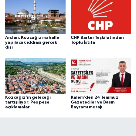
Arslan: Kozcağız mahalle
CHP Bartın Teşkilatından
yapılacak iddiası gerçek
Toplu İstifa
dışı
Kozcağız'ın geleceği
Kalem’den 24 Temmuz
tartışılıyor: Peş peşe
Gazeteciler ve Basın
açıklamalar
Bayramı mesajı