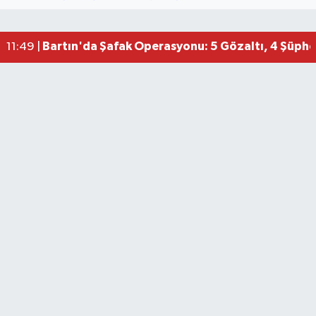
Bartın'da Şafak Operasyonu: 5 Gözaltı, 4 Şüphel
11:49 |