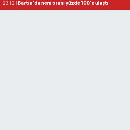
Bartın'da nem oranı yüzde 100'e ulaştı
23:12 |