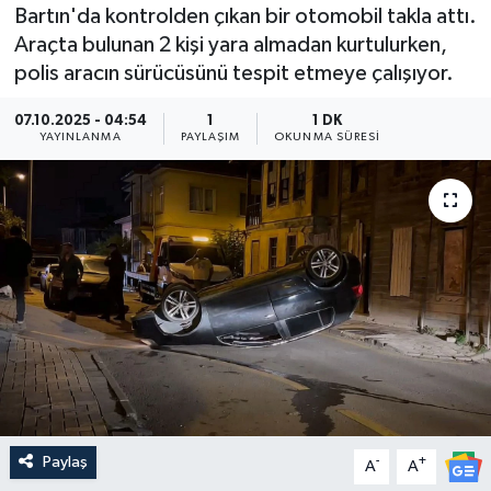
Bartın'da kontrolden çıkan bir otomobil takla attı.
Medya
Araçta bulunan 2 kişi yara almadan kurtulurken,
polis aracın sürücüsünü tespit etmeye çalışıyor.
Sağlık
07.10.2025 - 04:54
1
1 DK
YAYINLANMA
PAYLAŞIM
OKUNMA SÜRESI
Sinema
Sivil Toplum
Siyaset
Spor
Tarım
Turizm
Paylaş
-
+
A
A
Yaşam