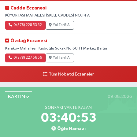
Cadde Eczanesi
KÖYORTASI MAHALLESİ İSKELE CADDESİ NO:14 A
0 (378) 228 53 32
Yol Tarifi Al
Özdağ Eczanesi
Karaköy Mahallesi, Kadıoğlu Sokak No:60 11 Merkez Bartın
0 (378) 227 56 56
Yol Tarifi Al
Tüm Nöbetçi Eczaneler
BARTIN
09.08.2026
SONRAKI VAKTE KALAN
03:40:52
Öğle Namazı