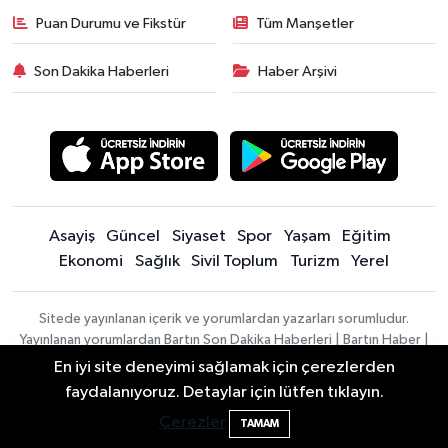
Puan Durumu ve Fikstür
Tüm Manşetler
Son Dakika Haberleri
Haber Arşivi
Asayiş
Güncel
Siyaset
Spor
Yaşam
Eğitim
Ekonomi
Sağlık
Sivil Toplum
Turizm
Yerel
Sitede yayınlanan içerik ve yorumlardan yazarları sorumludur.
Yayınlanan yorumlardan Bartın Son Dakika Haberleri | Bartın Haber |
Bartın İnfo sorumlu tutulamaz. Sitedeki tüm harici linkler ayrı bir
En iyi site deneyimi sağlamak için çerezlerden
sayfada açılır. Sitemizde yayınlanan haber, köşe yazıları ve
faydalanıyoruz. Detaylar için lütfen tıklayın.
Bartın'da nem oranı yüzde 100'e ulaştı
23:12
fotoğraflar izin alınmaksızın kaynak gösterilse dahi, herhangi bir
Çerezler
ortamda kullanılamaz ve yayınlanamaz
TAMAM