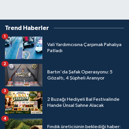
Trend Haberler
1
Vali Yardımcısına Çarpmak Pahalıya
Patladı
2
Bartın'da Şafak Operasyonu: 5
Gözaltı, 4 Şüpheli Aranıyor
3
2 Buzağı Hediyeli Bal Festivalinde
Hande Ünsal Sahne Alacak
4
Fındık üreticisinin beklediği haber: