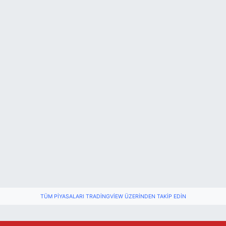
TÜM PIYASALARI TRADINGVIEW ÜZERINDEN TAKIP EDIN
Fındık üreticisinin beklediği haber: TMO fiyatı aç
22:22 |
Elektrik arızasını onanırken akıma kapılan işçi öl
15:21 |