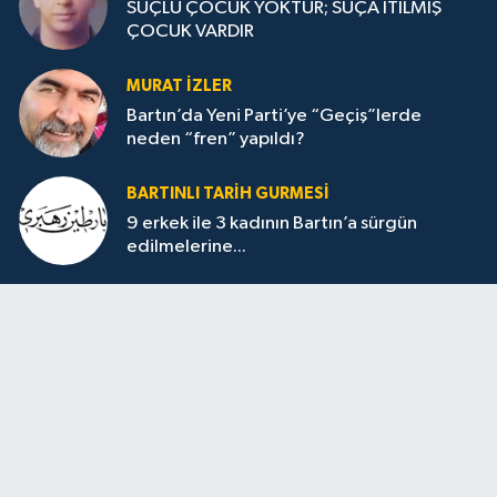
SUÇLU ÇOCUK YOKTUR; SUÇA İTİLMİŞ
ÇOCUK VARDIR
MURAT İZLER
Bartın’da Yeni Parti’ye “Geçiş”lerde
neden “fren” yapıldı?
BARTINLI TARIH GURMESI
9 erkek ile 3 kadının Bartın’a sürgün
edilmelerine...