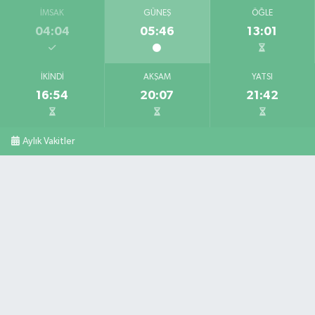
İMSAK
GÜNEŞ
ÖĞLE
04:04
05:46
13:01
İKINDI
AKŞAM
YATSI
16:54
20:07
21:42
Aylık Vakitler