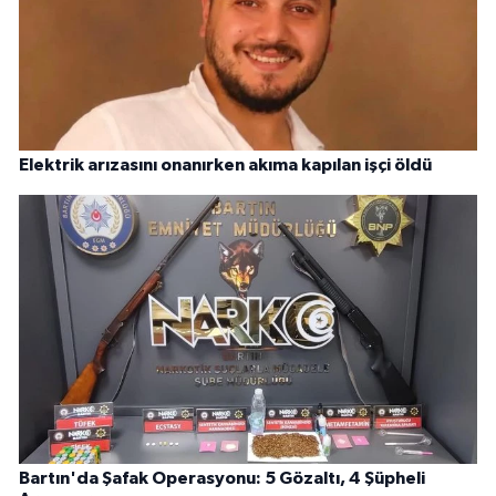
Elektrik arızasını onanırken akıma kapılan işçi öldü
Bartın'da Şafak Operasyonu: 5 Gözaltı, 4 Şüpheli