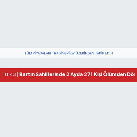
TÜM PIYASALARI TRADINGVIEW ÜZERINDEN TAKIP EDIN
Bartın Sahillerinde 2 Ayda 271 Kişi Ölümden Dö
10:43 |