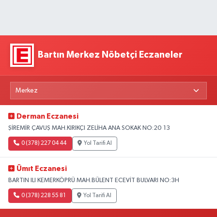
Bartın Merkez Nöbetçi Eczaneler
Derman Eczanesi
ŞİREMİR ÇAVUŞ MAH.KIRIKÇI ZELİHA ANA SOKAK NO:20 13
0 (378) 227 04 44
Yol Tarifi Al
Ümıt Eczanesi
BARTIN ILI KEMERKÖPRÜ MAH.BÜLENT ECEVİT BULVARI NO:3H
0 (378) 228 55 81
Yol Tarifi Al