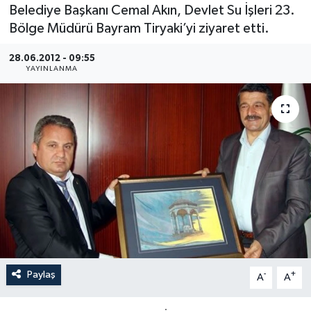
Belediye Başkanı Cemal Akın, Devlet Su İşleri 23.
Medya
Bölge Müdürü Bayram Tiryaki’yi ziyaret etti.
28.06.2012 - 09:55
Sağlık
YAYINLANMA
Sinema
Sivil Toplum
Siyaset
Spor
Tarım
Turizm
Paylaş
-
+
A
A
Yaşam