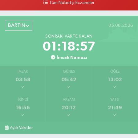
Tüm Nöbetçi Eczaneler
BARTIN
05.08.2026
SONRAKI VAKTE KALAN
01:18:56
İmsak Namazı
İMSAK
GÜNEŞ
ÖĞLE
03:58
05:42
13:02
İKINDI
AKŞAM
YATSI
16:56
20:12
21:49
Aylık Vakitler