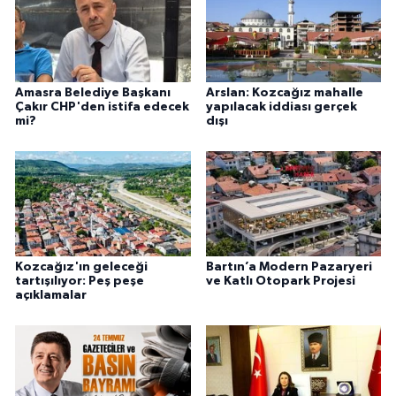
Amasra Belediye Başkanı
Arslan: Kozcağız mahalle
Çakır CHP'den istifa edecek
yapılacak iddiası gerçek
mi?
dışı
Kozcağız'ın geleceği
Bartın’a Modern Pazaryeri
tartışılıyor: Peş peşe
ve Katlı Otopark Projesi
açıklamalar