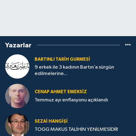
Yazarlar
BARTINLI TARIH GURMESI
9 erkek ile 3 kadının Bartın’a sürgün
edilmelerine...
CENAP AHMET EMEKSİZ
Temmuz ayı enflasyonu açıklandı
SEZAI HANGİŞİ
TOGG MAKUS TALİHİN YENİLMESİDİR