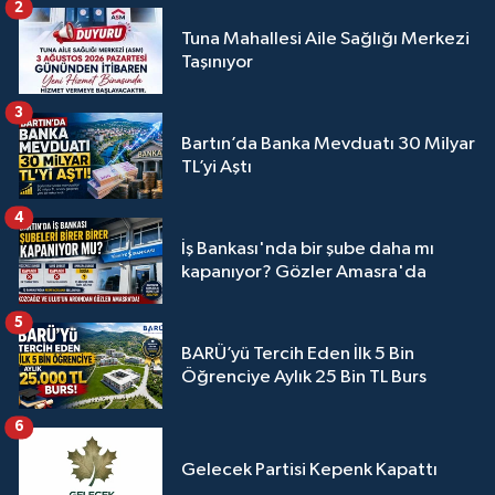
2
Tuna Mahallesi Aile Sağlığı Merkezi
Taşınıyor
3
Bartın’da Banka Mevduatı 30 Milyar
TL’yi Aştı
4
İş Bankası'nda bir şube daha mı
kapanıyor? Gözler Amasra'da
5
BARÜ’yü Tercih Eden İlk 5 Bin
Öğrenciye Aylık 25 Bin TL Burs
6
Gelecek Partisi Kepenk Kapattı