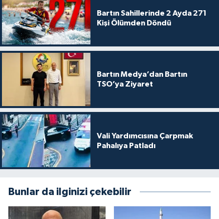
Bartın Sahillerinde 2 Ayda 271
Kişi Ölümden Döndü
Bartın Medya’dan Bartın
TSO’ya Ziyaret
Vali Yardımcısına Çarpmak
Pahalıya Patladı
Bunlar da ilginizi çekebilir