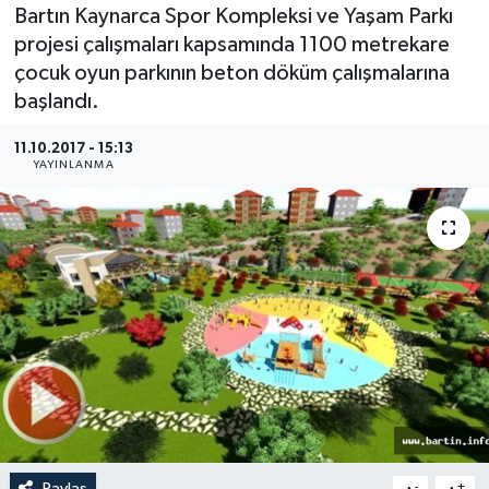
Bartın Kaynarca Spor Kompleksi ve Yaşam Parkı
Medya
projesi çalışmaları kapsamında 1100 metrekare
çocuk oyun parkının beton döküm çalışmalarına
Sağlık
başlandı.
Sinema
11.10.2017 - 15:13
YAYINLANMA
Sivil Toplum
Siyaset
Spor
Tarım
Turizm
Yaşam
Paylaş
-
+