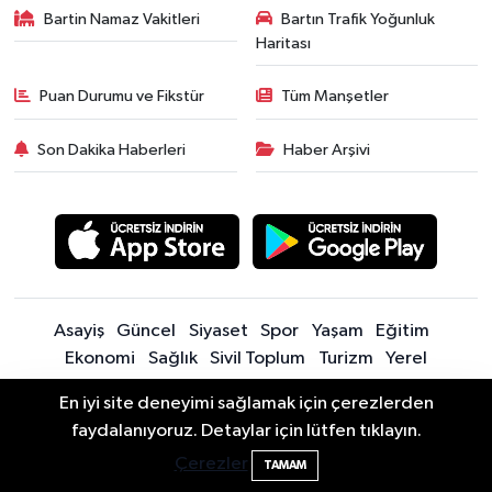
Bartin Namaz Vakitleri
Bartın Trafik Yoğunluk
Haritası
Puan Durumu ve Fikstür
Tüm Manşetler
Son Dakika Haberleri
Haber Arşivi
Asayiş
Güncel
Siyaset
Spor
Yaşam
Eğitim
Ekonomi
Sağlık
Sivil Toplum
Turizm
Yerel
En iyi site deneyimi sağlamak için çerezlerden
Sitede yayınlanan içerik ve yorumlardan yazarları sorumludur.
Bartın'da Şafak Operasyonu: 5 Gözaltı, 4
11:49
faydalanıyoruz. Detaylar için lütfen tıklayın.
Yayınlanan yorumlardan Bartın Son Dakika Haberleri | Bartın Haber |
Şüpheli Aranıyor
Çerezler
TAMAM
Bartın İnfo sorumlu tutulamaz. Sitedeki tüm harici linkler ayrı bir
sayfada açılır. Sitemizde yayınlanan haber, köşe yazıları ve