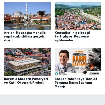
Arslan: Kozcağız mahalle
Kozcağız'ın geleceği
yapılacak iddiası gerçek
tartışılıyor: Peş peşe
dışı
açıklamalar
Bartın’a Modern Pazaryeri
Başkan Yalçınkaya'dan 24
ve Katlı Otopark Projesi
Temmuz Basın Bayramı
Mesajı