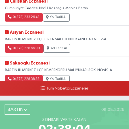
Çalışkan Eczanesi
Cumhuriyet Caddesi No:11 Kozcağız Merkez Bartın
0 (378) 233 26 48
Yol Tarifi Al
Asıyan Eczanesi
BARTIN ILI MERKEZ ILÇE ORTA MAH.HENDEKYANI CAD.NO:2-A
0 (378) 228 66 99
Yol Tarifi Al
Sakaoglu Eczanesi
BARTIN ILI MERKEZ ILÇE KEMERKÖPRÜ MAH.YUKARI SOK. NO:49-A
0 (378) 228 38 38
Yol Tarifi Al
Tüm Nöbetçi Eczaneler
BARTIN
08.08.2026
SONRAKI VAKTE KALAN