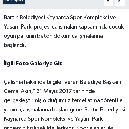
A
A
Yerel Yönetimler
Bartın Belediyesi Kaynarca Spor Kompleksi ve
Yaşam Parkı projesi çalışmaları kapsamında çocuk
DÜNYA
oyun parkının beton döküm çalışmalarına
YEREL
başlandı.
İlgili Foto Galeriye Git
Çalışma hakkında bilgiler veren Belediye Başkanı
Cemal Akın,” 31 Mayıs 2017 tarihinde
gerçekleştirmiş olduğumuz temel atma töreni ile
yapım çalışmalarına başladığımız Bartın Belediyesi
Kaynarca Spor Kompleksi ve Yaşam Parkı
projemiz hızlı şekilde ilerliyor. Spor alanları ile