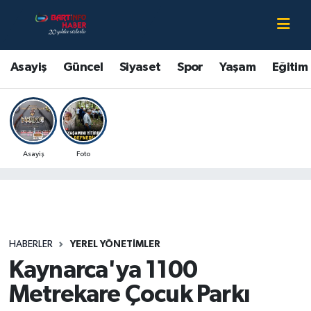
Asayiş
Bartın Nöbetçi Eczaneler
Asayiş
Güncel
Siyaset
Spor
Yaşam
Eğitim
Bartın Hakkında
Bartın Hava Durumu
Çevre
Bartin Namaz Vakitleri
Asayiş
Foto
Eğitim
Bartın Trafik Yoğunluk Haritası
Ekonomi
Süper Lig Puan Durumu ve Fikstür
Güncel
Tüm Manşetler
HABERLER
YEREL YÖNETIMLER
Kaynarca'ya 1100
Kültür-Sanat
Son Dakika Haberleri
Metrekare Çocuk Parkı
Magazin
Haber Arşivi