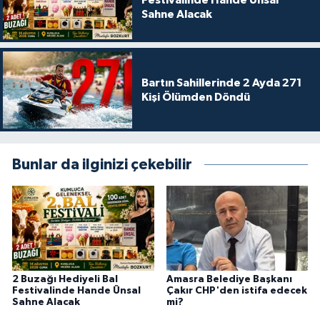
Festivalinde Hande Ünsal
Sahne Alacak
Bartın Sahillerinde 2 Ayda 271
Kişi Ölümden Döndü
Bunlar da ilginizi çekebilir
2 Buzağı Hediyeli Bal
Amasra Belediye Başkanı
Festivalinde Hande Ünsal
Çakır CHP'den istifa edecek
Sahne Alacak
mi?