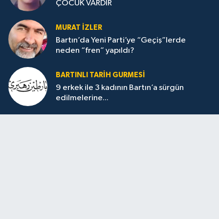
ÇOCUK VARDIR
MURAT İZLER
Bartın’da Yeni Parti’ye “Geçiş”lerde
neden “fren” yapıldı?
BARTINLI TARIH GURMESI
9 erkek ile 3 kadının Bartın’a sürgün
edilmelerine...