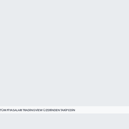
TÜM PIYASALARI TRADINGVIEW ÜZERINDEN TAKIP EDIN