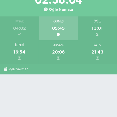
02:38:02
Öğle Namazı
İMSAK
GÜNEŞ
ÖĞLE
04:02
05:45
13:01
İKINDI
AKŞAM
YATSI
16:54
20:08
21:43
Aylık Vakitler