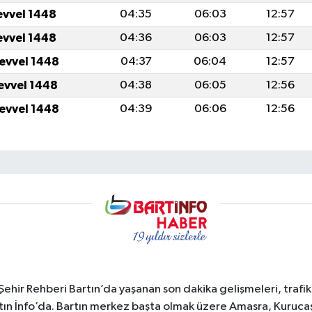
evvel 1448
04:35
06:03
12:57
evvel 1448
04:36
06:03
12:57
levvel 1448
04:37
06:04
12:57
levvel 1448
04:38
06:05
12:56
levvel 1448
04:39
06:06
12:56
e Şehir Rehberi Bartın’da yaşanan son dakika gelişmeleri, trafi
ın İnfo’da. Bartın merkez başta olmak üzere Amasra, Kurucaşi