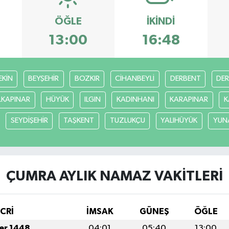
ÖĞLE
İKINDI
13:00
16:48
EKİN
BEYŞEHİR
BOZKIR
CİHANBEYLİ
DERBENT
DE
LKAPINAR
HÜYÜK
ILGIN
KADINHANI
KARAPINAR
K
SEYDİŞEHİR
TAŞKENT
TUZLUKÇU
YALIHÜYÜK
YUN
ÇUMRA AYLIK NAMAZ VAKITLERI
İCRİ
İMSAK
GÜNEŞ
ÖĞLE
fer 1448
04:01
05:40
13:00