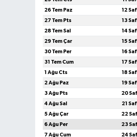
26 Tem Paz
12 Sa
Yerel Yönetimler
27 Tem Pts
13 Sa
DÜNYA
28 Tem Sal
14 Sa
29 Tem Çar
15 Sa
YEREL
30 Tem Per
16 Sa
31 Tem Cum
17 Sa
1 Ağu Cts
18 Sa
2 Ağu Paz
19 Sa
3 Ağu Pts
20 Sa
4 Ağu Sal
21 Sa
5 Ağu Çar
22 Sa
6 Ağu Per
23 Sa
7 Ağu Cum
24 Sa