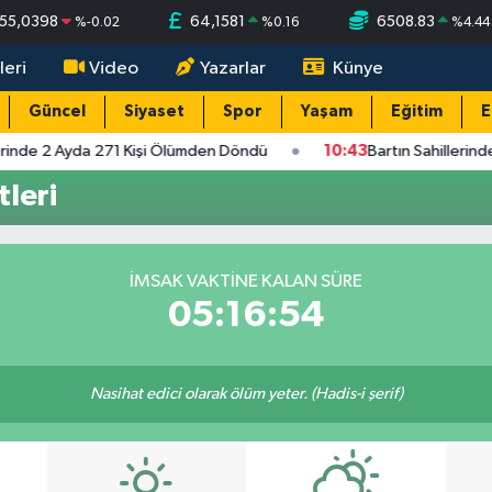
55,0398
64,1581
6508.83
%
-0.02
%
0.16
%
4.44
leri
Video
Yazarlar
Künye
Güncel
Siyaset
Spor
Yaşam
Eğitim
E
erinde 2 Ayda 271 Kişi Ölümden Döndü
10:43
Bartın Sahillerin
leri
İMSAK VAKTINE KALAN SÜRE
05:16:54
Nasihat edici olarak ölüm yeter. (Hadis-i şerif)