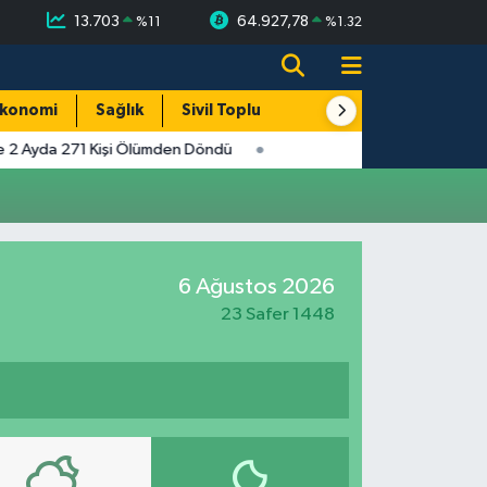
13.703
64.927,78
%
11
%
1.32
konomi
Sağlık
Sivil Toplum
Turizm
Yerel
de 2 Ayda 271 Kişi Ölümden Döndü
6 Ağustos 2026
23 Safer 1448