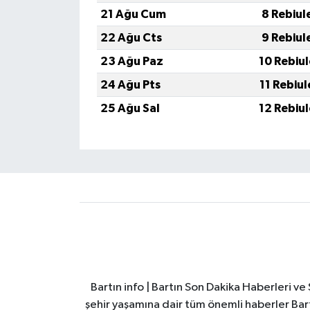
21 Ağu Cum
8 Rebiul
22 Ağu Cts
9 Rebiul
23 Ağu Paz
10 Rebiu
24 Ağu Pts
11 Rebiu
25 Ağu Sal
12 Rebiu
Bartın info | Bartın Son Dakika Haberleri v
şehir yaşamına dair tüm önemli haberler Bart