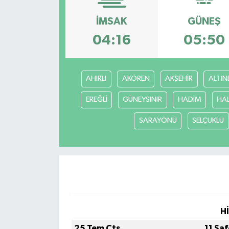
Medya
İMSAK
GÜNEŞ
04:16
05:50
Sağlık
Sinema
AHIRLI
AKÖREN
AKŞEHİR
ALTIN
Sivil Toplum
EREĞLİ
GÜNEYSINIR
HADİM
HA
SARAYÖNÜ
SELÇUKLU
Siyaset
Spor
Tarım
Turizm
H
Yaşam
25 Tem Cts
11 Sa