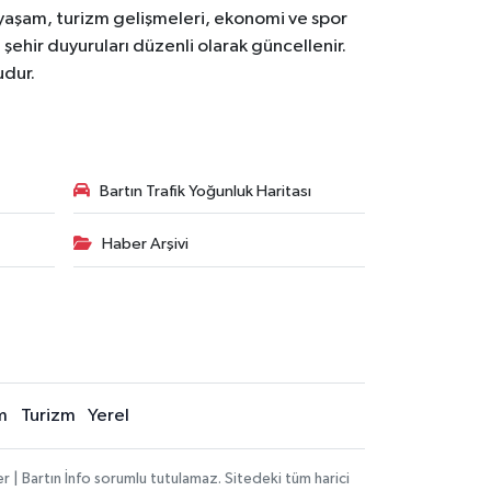
yal yaşam, turizm gelişmeleri, ekonomi ve spor
 şehir duyuruları düzenli olarak güncellenir.
udur.
Bartın Trafik Yoğunluk Haritası
Haber Arşivi
m
Turizm
Yerel
 | Bartın İnfo sorumlu tutulamaz. Sitedeki tüm harici