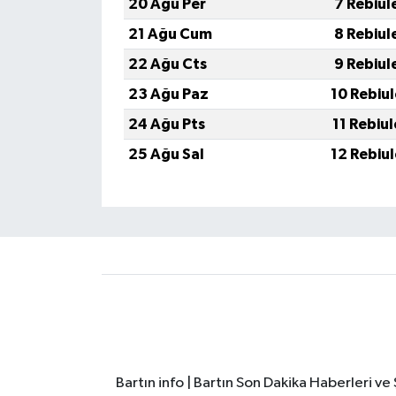
20 Ağu Per
7 Rebiul
21 Ağu Cum
8 Rebiul
22 Ağu Cts
9 Rebiul
23 Ağu Paz
10 Rebiu
24 Ağu Pts
11 Rebiu
25 Ağu Sal
12 Rebiu
Bartın info | Bartın Son Dakika Haberleri v