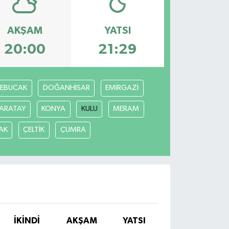
AKŞAM
YATSI
20:00
21:29
REBUCAK
DOĞANHİSAR
EMİRGAZİ
ARATAY
KONYA
KULU
MERAM
AK
ÇELTİK
ÇUMRA
İKINDI
AKŞAM
YATSI