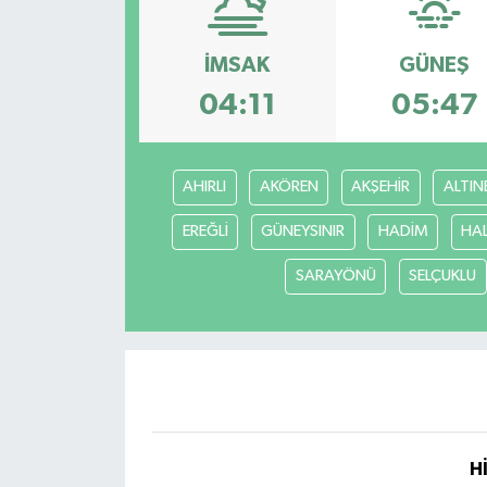
Medya
İMSAK
GÜNEŞ
Sağlık
04:11
05:47
Sinema
AHIRLI
AKÖREN
AKŞEHİR
ALTIN
Sivil Toplum
EREĞLİ
GÜNEYSINIR
HADİM
HA
Siyaset
SARAYÖNÜ
SELÇUKLU
Spor
Tarım
Turizm
H
Yaşam