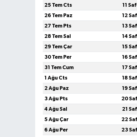
25 Tem Cts
11 Sa
Yerel Yönetimler
26 Tem Paz
12 Sa
27 Tem Pts
13 Sa
DÜNYA
28 Tem Sal
14 Sa
YEREL
29 Tem Çar
15 Sa
30 Tem Per
16 Sa
31 Tem Cum
17 Sa
1 Ağu Cts
18 Sa
2 Ağu Paz
19 Sa
3 Ağu Pts
20 Sa
4 Ağu Sal
21 Sa
5 Ağu Çar
22 Sa
6 Ağu Per
23 Sa