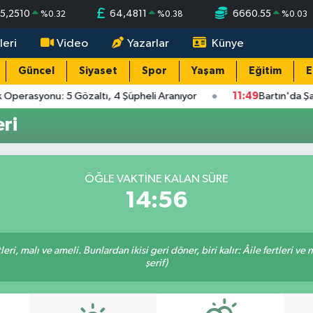
5,2510
64,4811
6660.55
%
0.32
%
0.38
%
0.03
leri
Video
Yazarlar
Künye
Güncel
Siyaset
Spor
Yaşam
Eğitim
E
 Operasyonu: 5 Gözaltı, 4 Şüpheli Aranıyor
11:49
Bartın'da Şa
ri
ÖĞLE VAKTINE KALAN SÜRE
14:56
ri, malı ve ameli. Bunlardan ikisi geri döner, biri kalır: Âile fertleri ve 
şerif)