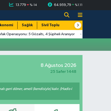
13.779
64.959,79
%
-14
%
1.11
konomi
Sağlık
Sivil Toplum
Turizm
Yerel
fak Operasyonu: 5 Gözaltı, 4 Şüpheli Aranıyor
8 Ağustos 2026
25 Safer 1448
malı geri döner, ameli (kendisiyle) kalır. (Hadis-i