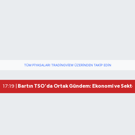
TÜM PIYASALARI TRADINGVIEW ÜZERINDEN TAKIP EDIN
Bartın Medya’dan Bartın TSO’ya Ziyaret
17:11 |
Vali Yardımcısına Çarpmak Pahalıya Patladı
15:17 |
Bartın TSO'da Ortak Gündem: Ekonomi ve Sektö
17:19 |