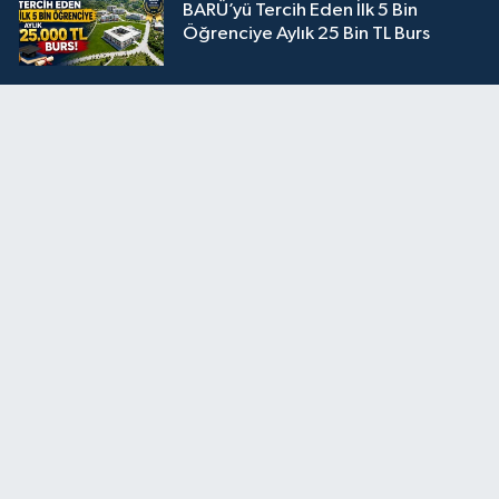
BARÜ’yü Tercih Eden İlk 5 Bin
Öğrenciye Aylık 25 Bin TL Burs