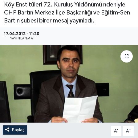
Köy Enstitüleri 72. Kuruluş Yıldönümü ndeniyle
Medya
CHP Bartın Merkez İlçe Başkanlığı ve Eğitim-Sen
Bartın şubesi birer mesaj yayınladı.
Sağlık
17.04.2012 - 11:20
YAYINLANMA
Sinema
Sivil Toplum
Siyaset
Spor
Tarım
Turizm
Paylaş
-
+
A
A
Yaşam