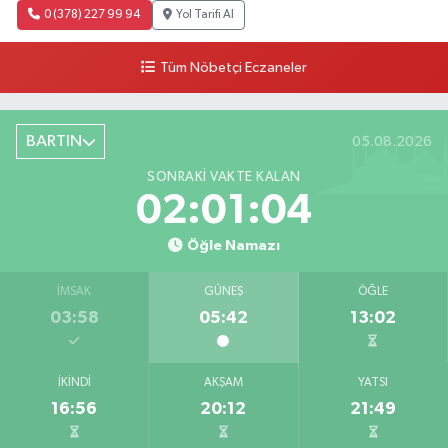
0 (378) 227 99 94
Yol Tarifi Al
Tüm Nöbetçi Eczaneler
BARTIN
05.08.2026
SONRAKI VAKTE KALAN
02:01:03
Öğle Namazı
İMSAK
GÜNEŞ
ÖĞLE
03:58
05:42
13:02
İKINDI
AKŞAM
YATSI
16:56
20:12
21:49