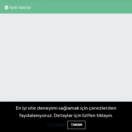
Aylık Vakitler
En iyi site deneyimi sağlamak için çerezlerden
Bartın TSO'da Ortak Gündem: Ekonomi
17:19
faydalanıyoruz. Detaylar için lütfen tıklayın.
ve Sektörel Sorunlar
Çerezler
TAMAM