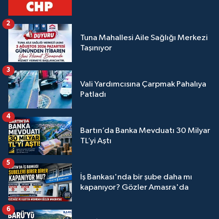
2
Tuna Mahallesi Aile Sağlığı Merkezi
Taşınıyor
3
Vali Yardımcısına Çarpmak Pahalıya
Patladı
4
Bartın’da Banka Mevduatı 30 Milyar
TL’yi Aştı
5
İş Bankası'nda bir şube daha mı
kapanıyor? Gözler Amasra'da
6