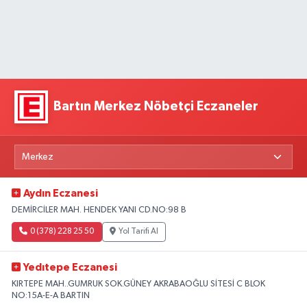
Bartın Merkez Nöbetçi Eczaneler
Aydın Eczanesi
DEMİRCİLER MAH. HENDEK YANI CD.NO:98 B
0 (378) 228 25 50
Yol Tarifi Al
Yedıtepe Eczanesi
KIRTEPE MAH..GUMRUK SOK.GÜNEY AKRABAOĞLU SİTESİ C BLOK
NO:15A-E-A BARTIN