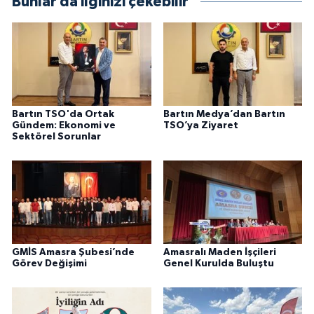
Bunlar da ilginizi çekebilir
Bartın TSO'da Ortak
Bartın Medya’dan Bartın
Gündem: Ekonomi ve
TSO’ya Ziyaret
Sektörel Sorunlar
GMİS Amasra Şubesi’nde
Amasralı Maden İşçileri
Görev Değişimi
Genel Kurulda Buluştu