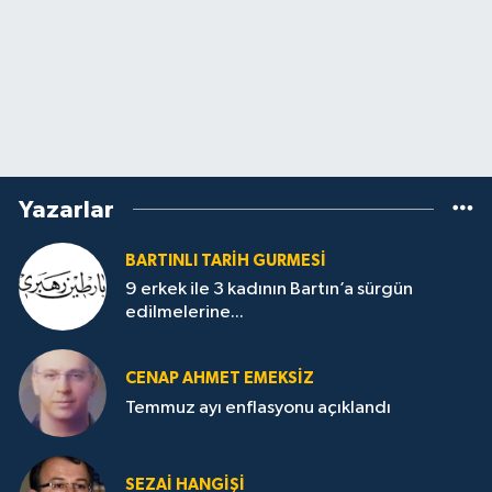
Yazarlar
BARTINLI TARIH GURMESI
9 erkek ile 3 kadının Bartın’a sürgün
edilmelerine...
CENAP AHMET EMEKSİZ
Temmuz ayı enflasyonu açıklandı
SEZAI HANGİŞİ