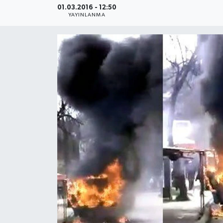
01.03.2016 - 12:50
YAYINLANMA
Medya
Sağlık
Sinema
Sivil Toplum
Siyaset
Spor
Tarım
Turizm
Yaşam