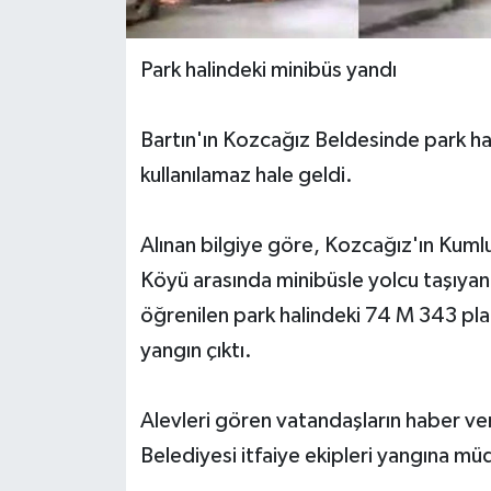
Yerel Yönetimler
Park halindeki minibüs yandı
DÜNYA
Bartın'ın Kozcağız Beldesinde park hal
YEREL
kullanılamaz hale geldi.
Alınan bilgiye göre, Kozcağız'ın Kuml
Köyü arasında minibüsle yolcu taşıyan 
öğrenilen park halindeki 74 M 343 pl
yangın çıktı.
Alevleri gören vatandaşların haber ve
Belediyesi itfaiye ekipleri yangına mü