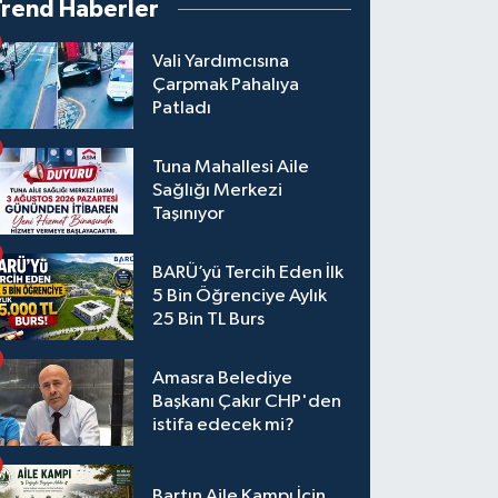
Trend Haberler
Vali Yardımcısına
Çarpmak Pahalıya
Patladı
Tuna Mahallesi Aile
Sağlığı Merkezi
Taşınıyor
BARÜ’yü Tercih Eden İlk
5 Bin Öğrenciye Aylık
25 Bin TL Burs
Amasra Belediye
Başkanı Çakır CHP'den
istifa edecek mi?
Bartın Aile Kampı İçin