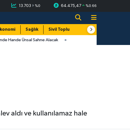
13.703
64.475,47
%
0
%
0.66
konomi
Sağlık
Sivil Toplum
Turizm
Yerel
inde Hande Ünsal Sahne Alacak
lev aldı ve kullanılamaz hale