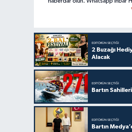
haberdar olun.
Whatsapp İhbar H
EDITÖRÜN SEÇTIĞI
2 Buzağı Hediy
Alacak
EDITÖRÜN SEÇTIĞI
Bartın Sahille
EDITÖRÜN SEÇTIĞI
Bartın Medya’