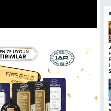
H
F
V
Y