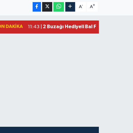
-
+
A
A
ON DAKIKA
2 Buzağı Hediyeli Bal Festivalinde Ha
11:43 |