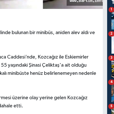
1
inde bulunan bir minibüs, aniden alev aldı ve
2
uca Caddesi’nde, Kozcağız ile Eskiemirler
3
55 yaşındaki Şinasi Çeliktaş'a ait olduğu
akalı minibüste henüz belirlenemeyen nedenle
4
rmesi üzerine olay yerine gelen Kozcağız
dahale etti.
5