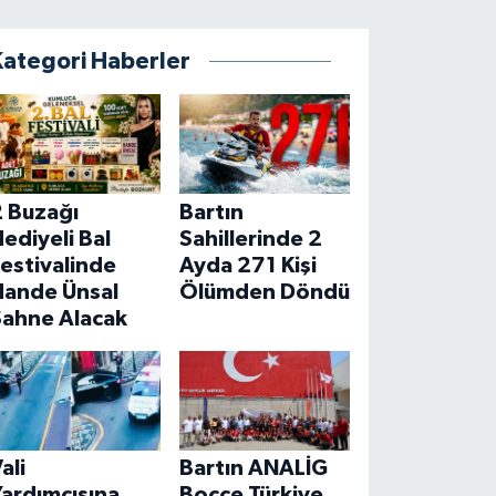
Kategori Haberler
2 Buzağı
Bartın
ediyeli Bal
Sahillerinde 2
estivalinde
Ayda 271 Kişi
Hande Ünsal
Ölümden Döndü
Sahne Alacak
ali
Bartın ANALİG
ardımcısına
Bocce Türkiye