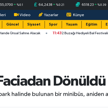
55,0700
64,2438
6518.23
%
0.1
%
0.21
%
0.39
leri
Video
Yazarlar
Künye
Güncel
Siyaset
Spor
Yaşam
Eğitim
E
Hande Ünsal Sahne Alacak
11:43
2 Buzağı Hediyeli Bal Festival
Faciadan Dönüldü
ark halinde bulunan bir minibüs, aniden a