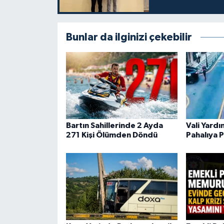
Bunlar da ilginizi çekebilir
Bartın Sahillerinde 2 Ayda
Vali Yard
271 Kişi Ölümden Döndü
Pahalıya P