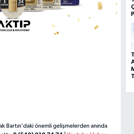
P
T
A
T
ak Bartın'daki önemli gelişmelerden anında