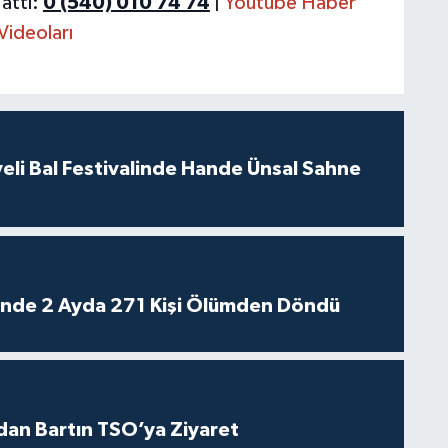
attı:
0 (540) 010 74 74
|
Youtube Haber
Videoları
eli Bal Festivalinde Hande Ünsal Sahne
rinde 2 Ayda 271 Kişi Ölümden Döndü
dan Bartın TSO’ya Ziyaret