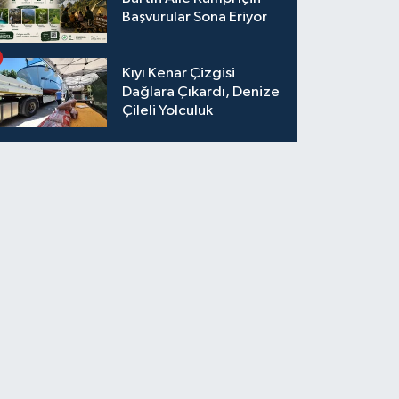
Başvurular Sona Eriyor
Kıyı Kenar Çizgisi
Dağlara Çıkardı, Denize
Çileli Yolculuk