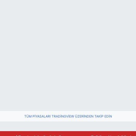
TÜM PIYASALARI TRADINGVIEW ÜZERINDEN TAKIP EDIN