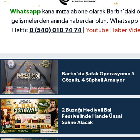
Whatsapp
kanalımıza abone olarak Bartın'daki 
gelişmelerden anında haberdar olun.
Whatsapp 
Hattı:
0 (540) 010 74 74
|
Youtube Haber Vide
Bartın'da Şafak Operasyonu: 5
Gözaltı, 4 Şüpheli Aranıyor
2 Buzağı Hediyeli Bal
Festivalinde Hande Ünsal
Sahne Alacak