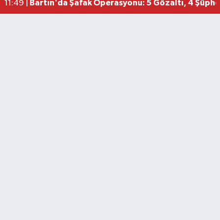
Bartın'da Şafak Operasyonu: 5 Gözaltı, 4 Şüphel
11:49 |