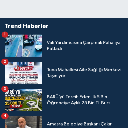
Trend Haberler
1
Vali Yardımcısına Çarpmak Pahalıya
Patladı
2
Tuna Mahallesi Aile Sağlığı Merkezi
Taşınıyor
3
BARÜ’yü Tercih Eden İlk 5 Bin
Öğrenciye Aylık 25 Bin TL Burs
4
Amasra Belediye Başkanı Çakır