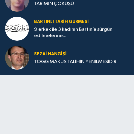
TARIMIN ÇÖKÜŞÜ
BARTINLI TARIH GURMESI
9 erkek ile 3 kadının Bartın’a sürgün
edilmelerine...
SEZAI HANGİŞİ
TOGG MAKUS TALİHİN YENİLMESİDİR