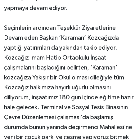
yapmaya devam ediyor.
Yerel Yönetimler
Seçimlerin ardından Teşekkür Ziyaretlerine
DÜNYA
Devam eden Başkan ‘Karaman’ Kozcağızda
YEREL
yaptığı yatırımları da yakından takip ediyor.
Kozcağız İmam Hatip Ortaokulu İnşaat
çalışmalarını başladığını belirten, ‘Karaman’
kozcağıza Yakışır bir Okul olması dileğiyle tüm
Kozcağız halkımıza hayırlı uğurlu olmasını
diliyorum, inşaatımız 180 gün içinde eğitime hazır
hale gelecek. Terminal ve Sosyal Tesis Binasının
Çevre Düzenlemesi çalışması’da başlamış
durumda bunun yanında değirmenci Mahallesi’ne
yeni bir çocuk parkı ve çeşme yapıyoruz bitmek