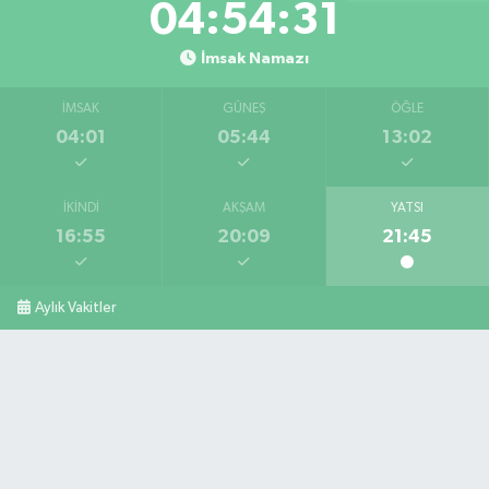
04:54:30
İmsak Namazı
İMSAK
GÜNEŞ
ÖĞLE
04:01
05:44
13:02
İKINDI
AKŞAM
YATSI
16:55
20:09
21:45
Aylık Vakitler