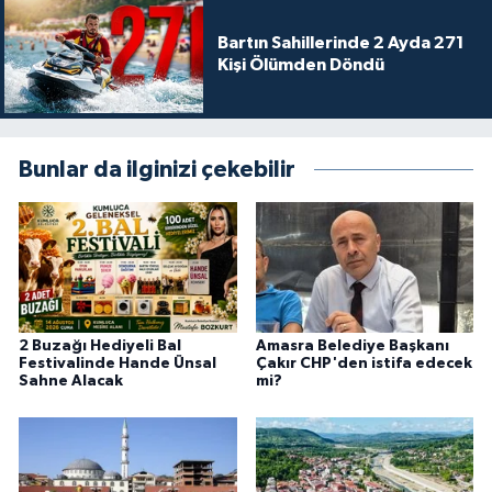
Bartın Sahillerinde 2 Ayda 271
Kişi Ölümden Döndü
Bunlar da ilginizi çekebilir
2 Buzağı Hediyeli Bal
Amasra Belediye Başkanı
Festivalinde Hande Ünsal
Çakır CHP'den istifa edecek
Sahne Alacak
mi?