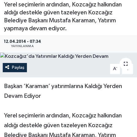
Yerel seçimlerin ardından, Kozcağız halkından
Medya
aldığı destekle güven tazeleyen Kozcağız
Belediye Başkanı Mustafa Karaman, Yatırım
Sağlık
yapmaya devam ediyor.
Sinema
12.04.2014 - 07:34
YAYINLANMA
Sivil Toplum
Paylaş
-
+
A
A
Siyaset
Başkan ‘Karaman’ yatırımlarına Kaldığı Yerden
Spor
Devam Ediyor
Tarım
Yerel seçimlerin ardından, Kozcağız halkından
Turizm
aldığı destekle güven tazeleyen Kozcağız
Belediye Başkanı Mustafa Karaman, Yatırım
Yaşam