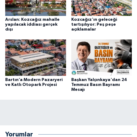
Arslan: Kozcağız mahalle
Kozcağız'ın geleceği
yapılacak iddiası gerçek
tartışılıyor: Peş peşe
dışı
açıklamalar
Bartın’a Modern Pazaryeri
Başkan Yalçınkaya'dan 24
ve Katlı Otopark Projesi
Temmuz Basın Bayramı
Mesajı
Yorumlar