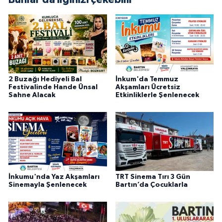
2 Buzağı Hediyeli Bal
İnkum'da Temmuz
Festivalinde Hande Ünsal
Akşamları Ücretsiz
Sahne Alacak
Etkinliklerle Şenlenecek
İnkumu'nda Yaz Akşamları
TRT Sinema Tırı 3 Gün
Sinemayla Şenlenecek
Bartın’da Çocuklarla