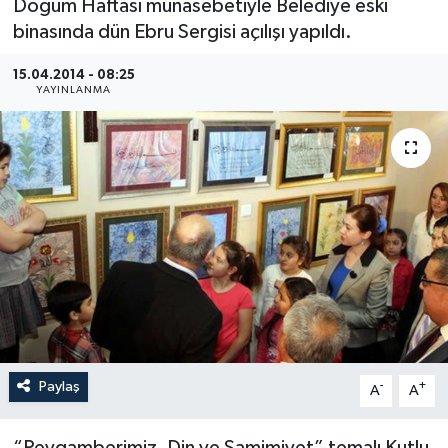
Doğum Haftası münasebetiyle Belediye eski
binasında dün Ebru Sergisi açılışı yapıldı.
Medya
15.04.2014 - 08:25
Sağlık
YAYINLANMA
Sinema
Sivil Toplum
Siyaset
Spor
Tarım
Paylaş
-
+
A
A
Turizm
Yaşam
“Peygamberimiz, Din ve Samimiyet” temalı Kutlu