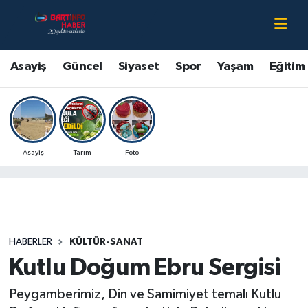
Asayiş
Bartın Nöbetçi Eczaneler
Asayiş
Güncel
Siyaset
Spor
Yaşam
Eğitim
Bartın Hakkında
Bartın Hava Durumu
Çevre
Bartin Namaz Vakitleri
Asayiş
Tarım
Foto
Eğitim
Bartın Trafik Yoğunluk Haritası
Ekonomi
Süper Lig Puan Durumu ve Fikstür
Güncel
Tüm Manşetler
HABERLER
KÜLTÜR-SANAT
Kutlu Doğum Ebru Sergisi
Kültür-Sanat
Son Dakika Haberleri
Peygamberimiz, Din ve Samimiyet temalı Kutlu
Magazin
Haber Arşivi