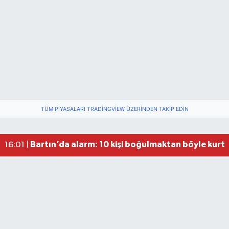
Festivalde at yarışında kaza: 2 at öldü, 1 jokey y
22:47 |
Fındık Üreticilerini Rahatlatan Açıklama: Drakul
21:38 |
TÜM PIYASALARI TRADINGVIEW ÜZERINDEN TAKIP EDIN
Drakula böceği Bartın’da: Fındık için tehlike bü
18:40 |
Valiliğin yasağına rağmen denize giren hakem 
16:30 |
Bartın’da alarm: 10 kişi boğulmaktan böyle kurta
16:01 |