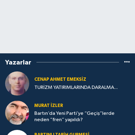
Yazarlar
CENAP AHMET EMEKSİZ
TURİZM YATIRIMLARINDA DARALMA...
MURAT İZLER
Bartın’da Yeni Parti’ye “Geçiş”lerde
neden “fren” yapıldı?
BARTINLI TARIH GURMESI