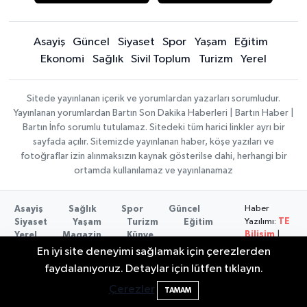
Asayiş
Güncel
Siyaset
Spor
Yaşam
Eğitim
Ekonomi
Sağlık
Sivil Toplum
Turizm
Yerel
Sitede yayınlanan içerik ve yorumlardan yazarları sorumludur.
Yayınlanan yorumlardan Bartın Son Dakika Haberleri | Bartın Haber |
Bartın İnfo sorumlu tutulamaz. Sitedeki tüm harici linkler ayrı bir
sayfada açılır. Sitemizde yayınlanan haber, köşe yazıları ve
fotoğraflar izin alınmaksızın kaynak gösterilse dahi, herhangi bir
ortamda kullanılamaz ve yayınlanamaz
Haber
Asayiş
Sağlık
Spor
Güncel
Yazılımı:
TE
Siyaset
Yaşam
Turizm
Eğitim
Bilişim
|
Yerel
Magazin
Künye
Copyright ©
Konaklama tesisleri
Bartın Medya
En iyi site deneyimi sağlamak için çerezlerden
2026
Festivalde at yarışında kaza: 2 at öldü, 1
22:47
faydalanıyoruz. Detaylar için lütfen tıklayın.
jokey yaralı
Çerezler
TAMAM