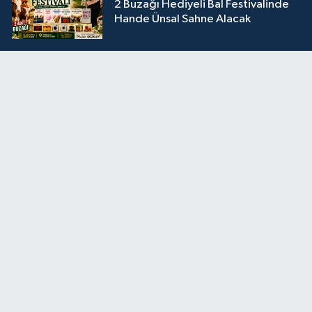
2 Buzağı Hediyeli Bal Festivalinde
Hande Ünsal Sahne Alacak