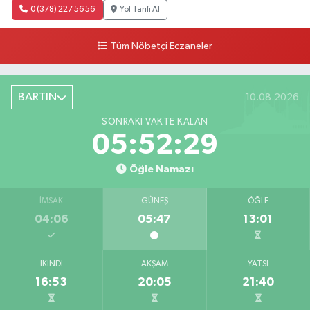
0 (378) 227 56 56
Yol Tarifi Al
Tüm Nöbetçi Eczaneler
BARTIN
10.08.2026
SONRAKI VAKTE KALAN
05:52:28
Öğle Namazı
İMSAK
GÜNEŞ
ÖĞLE
04:06
05:47
13:01
İKINDI
AKŞAM
YATSI
16:53
20:05
21:40