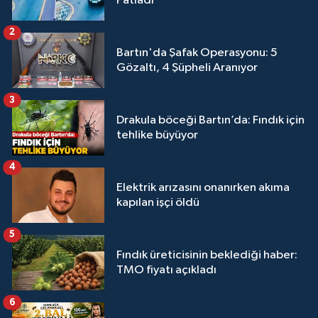
Patladı
2
Bartın'da Şafak Operasyonu: 5
Gözaltı, 4 Şüpheli Aranıyor
3
Drakula böceği Bartın’da: Fındık için
tehlike büyüyor
4
Elektrik arızasını onanırken akıma
kapılan işçi öldü
5
Fındık üreticisinin beklediği haber:
TMO fiyatı açıkladı
6