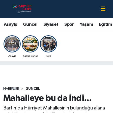
Asayiş
Bartın Nöbetçi Eczaneler
Asayiş
Güncel
Siyaset
Spor
Yaşam
Eğitim
Bartın Hakkında
Bartın Hava Durumu
Çevre
Bartin Namaz Vakitleri
Asayiş
Kültür-Sanat
Foto
Eğitim
Bartın Trafik Yoğunluk Haritası
Ekonomi
Süper Lig Puan Durumu ve Fikstür
Güncel
Tüm Manşetler
HABERLER
GÜNCEL
Mahalleye bu da indi...
Kültür-Sanat
Son Dakika Haberleri
Bartın’da Hürriyet Mahallesinin bulunduğu alana
Magazin
Haber Arşivi