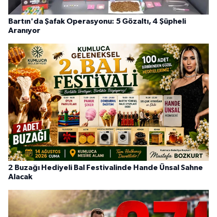
Bartın'da Şafak Operasyonu: 5 Gözaltı, 4 Şüpheli
Aranıyor
2 Buzağı Hediyeli Bal Festivalinde Hande Ünsal Sahne
Alacak