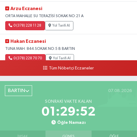
Arzu Eczanesi
ORTA MAHALLE SU TERAZİSİ SOKAK NO:21 A
0 (378) 228 11 28
Yol Tarifi Al
Hakan Eczanesi
TUNA MAH. 844.SOKAK NO:5 B BARTIN
0 (378) 228 70 70
Yol Tarifi Al
Tüm Nöbetçi Eczaneler
BARTIN
07.08.2026
SONRAKI VAKTE KALAN
01:29:51
Öğle Namazı
İMSAK
GÜNEŞ
ÖĞLE