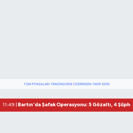
TÜM PIYASALARI TRADINGVIEW ÜZERINDEN TAKIP EDIN
Bartın'da Şafak Operasyonu: 5 Gözaltı, 4 Şüphel
11:49 |