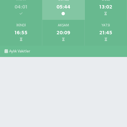
04:01
05:44
13:02
İKINDI
AKŞAM
YATSI
16:55
20:09
21:45
Aylık Vakitler