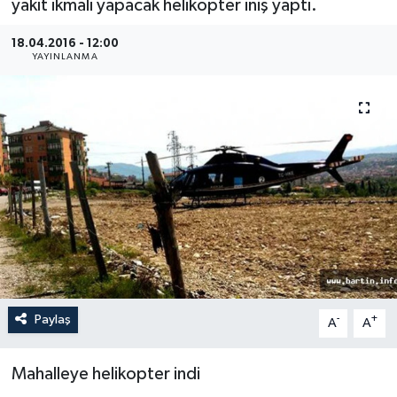
yakıt ikmali yapacak helikopter iniş yaptı.
Medya
18.04.2016 - 12:00
YAYINLANMA
Sağlık
Sinema
Sivil Toplum
Siyaset
Spor
Tarım
Paylaş
-
+
A
A
Turizm
Mahalleye helikopter indi
Yaşam