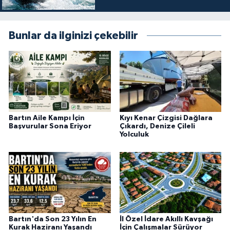
Bunlar da ilginizi çekebilir
Bartın Aile Kampı İçin
Kıyı Kenar Çizgisi Dağlara
Başvurular Sona Eriyor
Çıkardı, Denize Çileli
Yolculuk
Bartın'da Son 23 Yılın En
İl Özel İdare Akıllı Kavşağı
Kurak Haziranı Yaşandı
İçin Çalışmalar Sürüyor