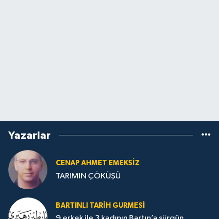
Yazarlar
CENAP AHMET EMEKSİZ
TARIMIN ÇÖKÜŞÜ
BARTINLI TARIH GURMESI
9 erkek ile 3 kadının Bartın’a sürgün