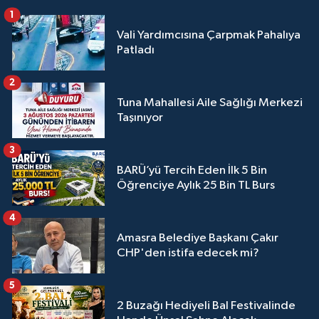
1
Vali Yardımcısına Çarpmak Pahalıya
Patladı
2
Tuna Mahallesi Aile Sağlığı Merkezi
Taşınıyor
3
BARÜ’yü Tercih Eden İlk 5 Bin
Öğrenciye Aylık 25 Bin TL Burs
4
Amasra Belediye Başkanı Çakır
CHP'den istifa edecek mi?
5
2 Buzağı Hediyeli Bal Festivalinde