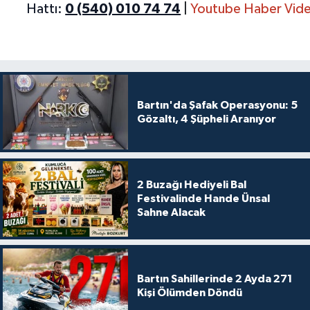
Hattı:
0 (540) 010 74 74
|
Youtube Haber Vide
Bartın'da Şafak Operasyonu: 5
Gözaltı, 4 Şüpheli Aranıyor
2 Buzağı Hediyeli Bal
Festivalinde Hande Ünsal
Sahne Alacak
Bartın Sahillerinde 2 Ayda 271
Kişi Ölümden Döndü