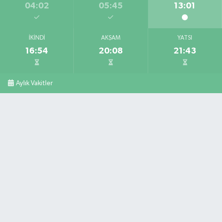
04:02
05:45
13:01
İKINDI
AKŞAM
YATSI
16:54
20:08
21:43
Aylık Vakitler