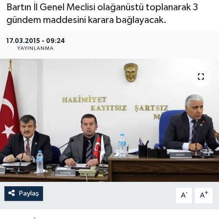
Bartın İl Genel Meclisi olağanüstü toplanarak 3
Medya
gündem maddesini karara bağlayacak.
17.03.2015 - 09:24
Sağlık
YAYINLANMA
Sinema
Sivil Toplum
Siyaset
Spor
Tarım
Turizm
Paylaş
-
+
A
A
Yaşam