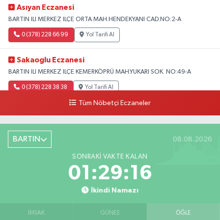
Asıyan Eczanesi
BARTIN ILI MERKEZ ILÇE ORTA MAH.HENDEKYANI CAD.NO:2-A
0 (378) 228 66 99
Yol Tarifi Al
Sakaoglu Eczanesi
BARTIN ILI MERKEZ ILÇE KEMERKÖPRÜ MAH.YUKARI SOK. NO:49-A
0 (378) 228 38 38
Yol Tarifi Al
Tüm Nöbetçi Eczaneler
BARTIN
08.08.2026
SONRAKI VAKTE KALAN
01:29:15
İkindi Namazı
İMSAK
GÜNEŞ
ÖĞLE