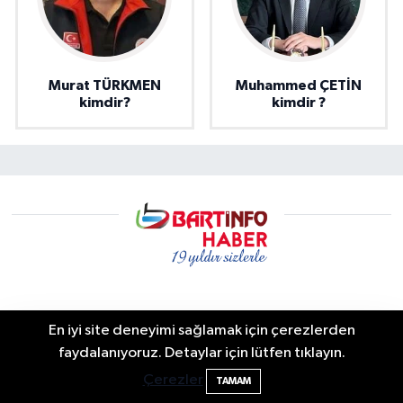
Murat TÜRKMEN
Muhammed ÇETİN
kimdir?
kimdir ?
Bartın info | Bartın Son Dakika Haberleri ve Şehir Rehberi
En iyi site deneyimi sağlamak için çerezlerden
Bartın’da yaşanan son dakika gelişmeleri, trafik kazaları,
Elektrik arızasını onanırken akıma kapılan
15:21
faydalanıyoruz. Detaylar için lütfen tıklayın.
yerel gündem, resmi duyurular ve şehir yaşamına dair
işçi öldü
Çerezler
TAMAM
tüm önemli haberler Bartın İnfo’da. Bartın merkez başta