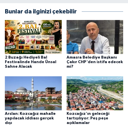
Bunlar da ilginizi çekebilir
2 Buzağı Hediyeli Bal
Amasra Belediye Başkanı
Festivalinde Hande Ünsal
Çakır CHP'den istifa edecek
Sahne Alacak
mi?
Arslan: Kozcağız mahalle
Kozcağız'ın geleceği
yapılacak iddiası gerçek
tartışılıyor: Peş peşe
dışı
açıklamalar