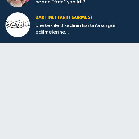
neden “fren” yapıldı?
BARTINLI TARIH GURMESI
9 erkek ile 3 kadının Bartın’a sürgün
edilmelerine...