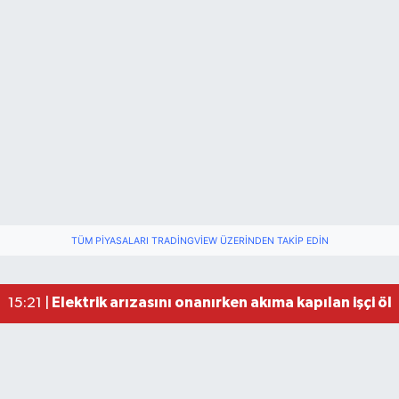
TÜM PIYASALARI TRADINGVIEW ÜZERINDEN TAKIP EDIN
Elektrik arızasını onanırken akıma kapılan işçi öl
15:21 |