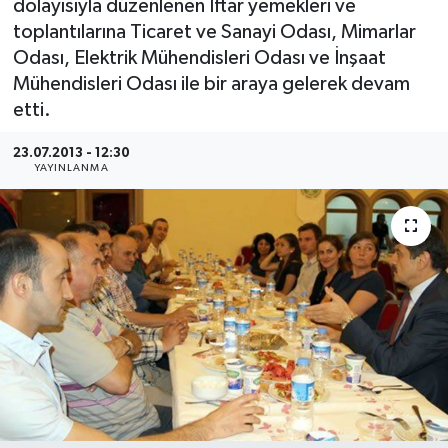
dolayısıyla düzenlenen İftar yemekleri ve
toplantılarına Ticaret ve Sanayi Odası, Mimarlar
Medya
Odası, Elektrik Mühendisleri Odası ve İnşaat
Mühendisleri Odası ile bir araya gelerek devam
Sağlık
etti.
Sinema
23.07.2013 - 12:30
YAYINLANMA
Sivil Toplum
Siyaset
Spor
Tarım
Turizm
Yaşam