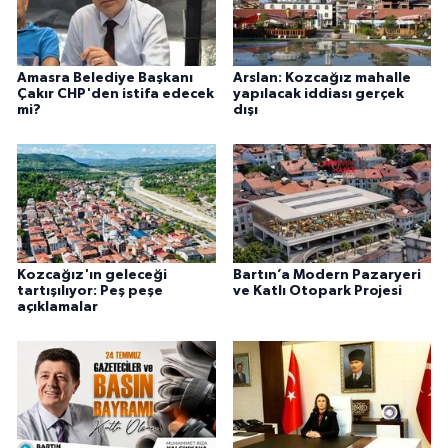
Amasra Belediye Başkanı
Arslan: Kozcağız mahalle
Çakır CHP'den istifa edecek
yapılacak iddiası gerçek
mi?
dışı
Kozcağız'ın geleceği
Bartın’a Modern Pazaryeri
tartışılıyor: Peş peşe
ve Katlı Otopark Projesi
açıklamalar