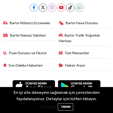
Bartın Nöbetçi Eczaneler
Bartın Hava Durumu
Bartin Namaz Vakitleri
Bartın Trafik Yoğunluk
Haritası
Puan Durumu ve Fikstür
Tüm Manşetler
Son Dakika Haberleri
Haber Arşivi
En iyi site deneyimi sağlamak için çerezlerden
Bartın Sahillerinde 2 Ayda 271 Kişi
10:43
faydalanıyoruz. Detaylar için lütfen tıklayın.
Ölümden Döndü
Çerezler
Asayiş
Güncel
Siyaset
Spor
Yaşam
Eğitim
TAMAM