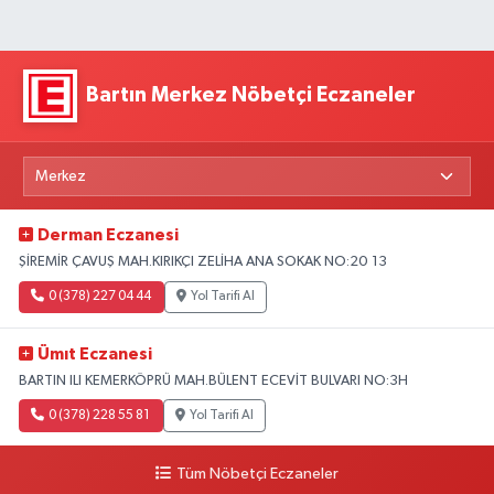
Bartın Merkez Nöbetçi Eczaneler
Derman Eczanesi
ŞİREMİR ÇAVUŞ MAH.KIRIKÇI ZELİHA ANA SOKAK NO:20 13
0 (378) 227 04 44
Yol Tarifi Al
Ümıt Eczanesi
BARTIN ILI KEMERKÖPRÜ MAH.BÜLENT ECEVİT BULVARI NO:3H
0 (378) 228 55 81
Yol Tarifi Al
Tüm Nöbetçi Eczaneler