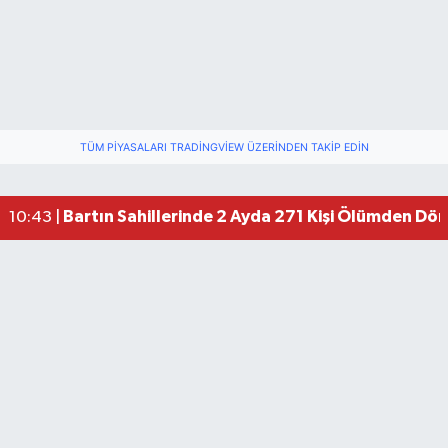
TÜM PIYASALARI TRADINGVIEW ÜZERINDEN TAKIP EDIN
Bartın Sahillerinde 2 Ayda 271 Kişi Ölümden Dö
10:43 |