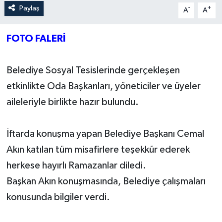
Paylaş
-
+
A
A
Yerel Yönetimler
FOTO FALERİ
DÜNYA
Belediye Sosyal Tesislerinde gerçekleşen
YEREL
etkinlikte Oda Başkanları, yöneticiler ve üyeler
aileleriyle birlikte hazır bulundu.
İftarda konuşma yapan Belediye Başkanı Cemal
Akın katılan tüm misafirlere teşekkür ederek
herkese hayırlı Ramazanlar diledi.
Başkan Akın konuşmasında, Belediye çalışmaları
konusunda bilgiler verdi.