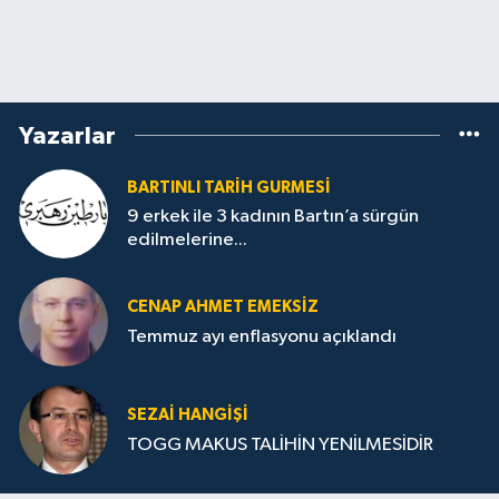
Yazarlar
BARTINLI TARIH GURMESI
9 erkek ile 3 kadının Bartın’a sürgün
edilmelerine...
CENAP AHMET EMEKSİZ
Temmuz ayı enflasyonu açıklandı
SEZAI HANGİŞİ
TOGG MAKUS TALİHİN YENİLMESİDİR