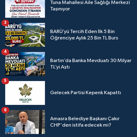
Tuna Mahallesi Aile Sağlığı Merkezi
Taşınıyor
3
BARÜ’yü Tercih Eden İlk 5 Bin
Öğrenciye Aylık 25 Bin TL Burs
4
Bartın’da Banka Mevduatı 30 Milyar
TL’yi Aştı
5
Gelecek Partisi Kepenk Kapattı
6
Amasra Belediye Başkanı Çakır
CHP'den istifa edecek mi?