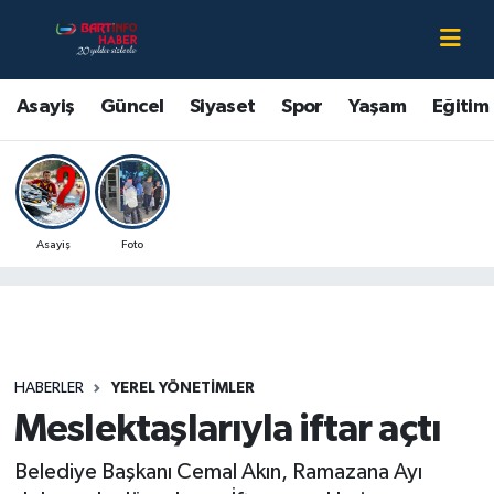
Asayiş
Bartın Nöbetçi Eczaneler
Asayiş
Güncel
Siyaset
Spor
Yaşam
Eğitim
Bartın Hakkında
Bartın Hava Durumu
Çevre
Bartin Namaz Vakitleri
Asayiş
Foto
Eğitim
Bartın Trafik Yoğunluk Haritası
Ekonomi
Süper Lig Puan Durumu ve Fikstür
Güncel
Tüm Manşetler
HABERLER
YEREL YÖNETIMLER
Meslektaşlarıyla iftar açtı
Kültür-Sanat
Son Dakika Haberleri
Belediye Başkanı Cemal Akın, Ramazana Ayı
Magazin
Haber Arşivi