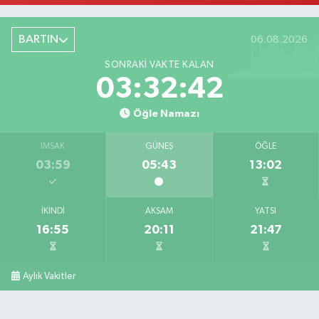
BARTIN
06.08.2026
SONRAKI VAKTE KALAN
03:32:40
Öğle Namazı
İMSAK
GÜNEŞ
ÖĞLE
03:59
05:43
13:02
İKINDI
AKŞAM
YATSI
16:55
20:11
21:47
Aylık Vakitler