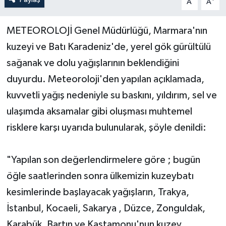
A
A
Yerel Yönetimler
METEOROLOJİ Genel Müdürlüğü, Marmara'nın
kuzeyi ve Batı Karadeniz'de, yerel gök gürültülü
DÜNYA
sağanak ve dolu yağışlarının beklendiğini
YEREL
duyurdu. Meteoroloji'den yapılan açıklamada,
kuvvetli yağış nedeniyle su baskını, yıldırım, sel ve
ulaşımda aksamalar gibi oluşması muhtemel
risklere karşı uyarıda bulunularak, şöyle denildi:
"Yapılan son değerlendirmelere göre ; bugün
öğle saatlerinden sonra ülkemizin kuzeybatı
kesimlerinde başlayacak yağışların, Trakya,
İstanbul, Kocaeli, Sakarya , Düzce, Zonguldak,
Karabük, Bartın ve Kastamonu'nun kuzey