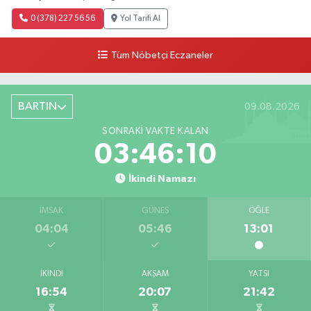
0 (378) 227 56 56
Yol Tarifi Al
Tüm Nöbetçi Eczaneler
BARTIN
09.08.2026
SONRAKI VAKTE KALAN
03:46:09
İkindi Namazı
İMSAK
GÜNEŞ
ÖĞLE
04:04
05:46
13:01
İKINDI
AKŞAM
YATSI
16:54
20:07
21:42