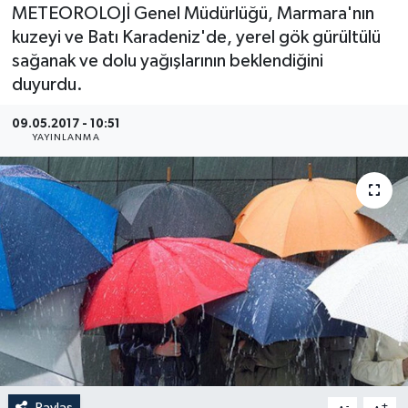
METEOROLOJİ Genel Müdürlüğü, Marmara'nın
Medya
kuzeyi ve Batı Karadeniz'de, yerel gök gürültülü
sağanak ve dolu yağışlarının beklendiğini
Sağlık
duyurdu.
Sinema
09.05.2017 - 10:51
YAYINLANMA
Sivil Toplum
Siyaset
Spor
Tarım
Turizm
Yaşam
Paylaş
-
+