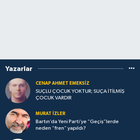
Yazarlar
CENAP AHMET EMEKSİZ
SUÇLU ÇOCUK YOKTUR; SUÇA İTİLMİŞ
ÇOCUK VARDIR
MURAT İZLER
Bartın’da Yeni Parti’ye “Geçiş”lerde
neden “fren” yapıldı?