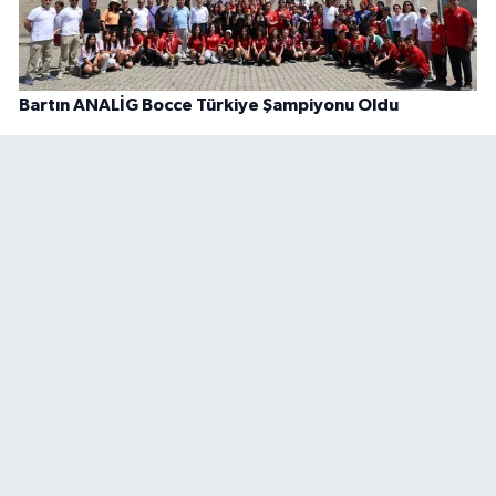
Bartın ANALİG Bocce Türkiye Şampiyonu Oldu