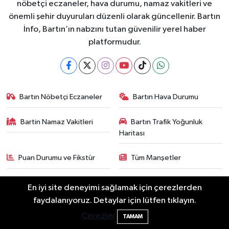
nöbetçi eczaneler, hava durumu, namaz vakitleri ve
önemli şehir duyuruları düzenli olarak güncellenir. Bartın
İnfo, Bartın’ın nabzını tutan güvenilir yerel haber
platformudur.
Bartın Nöbetçi Eczaneler
Bartın Hava Durumu
Bartin Namaz Vakitleri
Bartın Trafik Yoğunluk
Haritası
Puan Durumu ve Fikstür
Tüm Manşetler
Son Dakika Haberleri
Haber Arşivi
En iyi site deneyimi sağlamak için çerezlerden
faydalanıyoruz. Detaylar için lütfen tıklayın.
Bartın'da nem oranı yüzde 100'e ulaştı
23:12
Çerezler
TAMAM