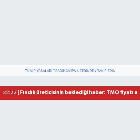
TÜM PIYASALARI TRADINGVIEW ÜZERINDEN TAKIP EDIN
Bartın'da nem oranı yüzde 100'e ulaştı
23:12 |
Fındık üreticisinin beklediği haber: TMO fiyatı aç
22:22 |