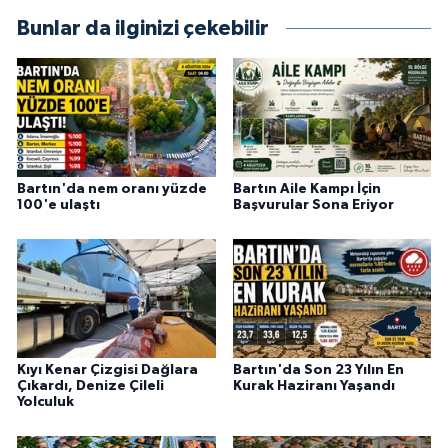
Bunlar da ilginizi çekebilir
Bartın'da nem oranı yüzde
Bartın Aile Kampı İçin
100'e ulaştı
Başvurular Sona Eriyor
Kıyı Kenar Çizgisi Dağlara
Bartın'da Son 23 Yılın En
Çıkardı, Denize Çileli
Kurak Haziranı Yaşandı
Yolculuk