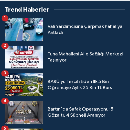
Trend Haberler
1
Vali Yardımcısına Çarpmak Pahalıya
Patladı
2
Tuna Mahallesi Aile Sağlığı Merkezi
Taşınıyor
3
BARÜ’yü Tercih Eden İlk 5 Bin
Öğrenciye Aylık 25 Bin TL Burs
4
Bartın'da Şafak Operasyonu: 5
Gözaltı, 4 Şüpheli Aranıyor
5