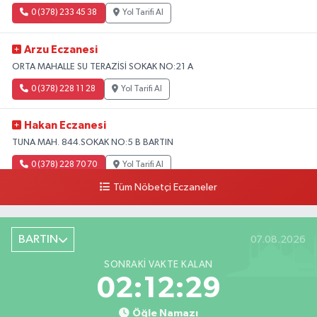
0 (378) 233 45 38
Yol Tarifi Al
Arzu Eczanesi
ORTA MAHALLE SU TERAZİSİ SOKAK NO:21 A
0 (378) 228 11 28
Yol Tarifi Al
Hakan Eczanesi
TUNA MAH. 844.SOKAK NO:5 B BARTIN
0 (378) 228 70 70
Yol Tarifi Al
Tüm Nöbetçi Eczaneler
BARTIN
07.08.2026
SONRAKI VAKTE KALAN
02:12:28
Öğle Namazı