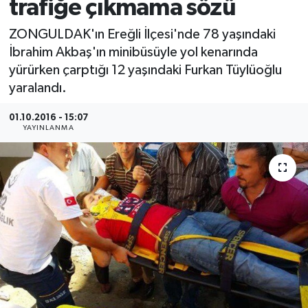
trafiğe çıkmama sözü
Medya
ZONGULDAK'ın Ereğli İlçesi'nde 78 yaşındaki
İbrahim Akbaş'ın minibüsüyle yol kenarında
Sağlık
yürürken çarptığı 12 yaşındaki Furkan Tüylüoğlu
yaralandı.
Sinema
01.10.2016 - 15:07
Sivil Toplum
YAYINLANMA
Siyaset
Spor
Tarım
Turizm
Yaşam