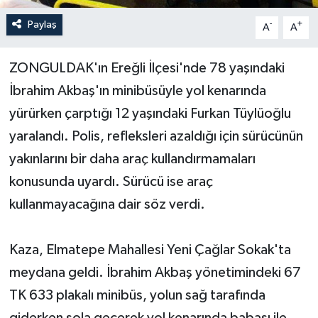
Paylaş
-
+
A
A
Yerel Yönetimler
ZONGULDAK'ın Ereğli İlçesi'nde 78 yaşındaki
DÜNYA
İbrahim Akbaş'ın minibüsüyle yol kenarında
YEREL
yürürken çarptığı 12 yaşındaki Furkan Tüylüoğlu
yaralandı. Polis, refleksleri azaldığı için sürücünün
yakınlarını bir daha araç kullandırmamaları
konusunda uyardı. Sürücü ise araç
kullanmayacağına dair söz verdi.
Kaza, Elmatepe Mahallesi Yeni Çağlar Sokak'ta
meydana geldi. İbrahim Akbaş yönetimindeki 67
TK 633 plakalı minibüs, yolun sağ tarafında
giderken sola geçerek yol kenarında babası ile