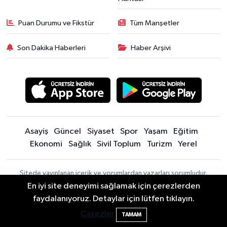
Puan Durumu ve Fikstür
Tüm Manşetler
Son Dakika Haberleri
Haber Arşivi
Asayiş
Güncel
Siyaset
Spor
Yaşam
Eğitim
Ekonomi
Sağlık
Sivil Toplum
Turizm
Yerel
Sitede yayınlanan içerik ve yorumlardan yazarları sorumludur.
Yayınlanan yorumlardan Bartın Son Dakika Haberleri | Bartın Haber |
En iyi site deneyimi sağlamak için çerezlerden
Bartın İnfo sorumlu tutulamaz. Sitedeki tüm harici linkler ayrı bir
Bartın'da Şafak Operasyonu: 5 Gözaltı, 4
11:49
faydalanıyoruz. Detaylar için lütfen tıklayın.
sayfada açılır. Sitemizde yayınlanan haber, köşe yazıları ve
Şüpheli Aranıyor
Çerezler
TAMAM
fotoğraflar izin alınmaksızın kaynak gösterilse dahi, herhangi bir
ortamda kullanılamaz ve yayınlanamaz