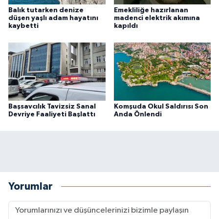
Balık tutarken denize
Emekliliğe hazırlanan
düşen yaşlı adam hayatını
madenci elektrik akımına
kaybetti
kapıldı
Başsavcılık Tavizsiz Sanal
Komşuda Okul Saldırısı Son
Devriye Faaliyeti Başlattı
Anda Önlendi
Yorumlar