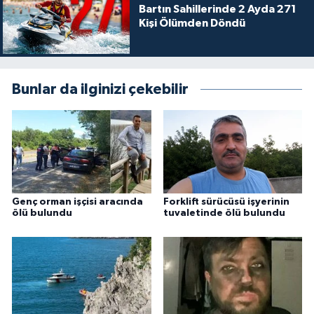
Bartın Sahillerinde 2 Ayda 271
Kişi Ölümden Döndü
Bunlar da ilginizi çekebilir
Genç orman işçisi aracında
Forklift sürücüsü işyerinin
ölü bulundu
tuvaletinde ölü bulundu