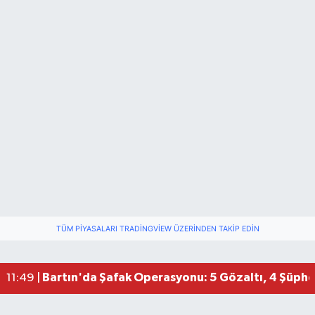
TÜM PIYASALARI TRADINGVIEW ÜZERINDEN TAKIP EDIN
Bartın'da Şafak Operasyonu: 5 Gözaltı, 4 Şüphel
11:49 |