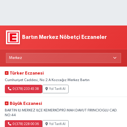
Bartın Merkez Nöbetçi Eczaneler
Türker Eczanesi
Cumhuriyet Caddesi, No:2 A Kozcağız Merkez Bartın
0 (378) 233 45 38
Yol Tarifi Al
Büyük Eczanesi
BARTIN ILI MERKEZ ILÇE KEMERKÖPRÜ MAH.DAVUT FIRINCIOGLU CAD.
NO:44
0 (378) 228 00 36
Yol Tarifi Al