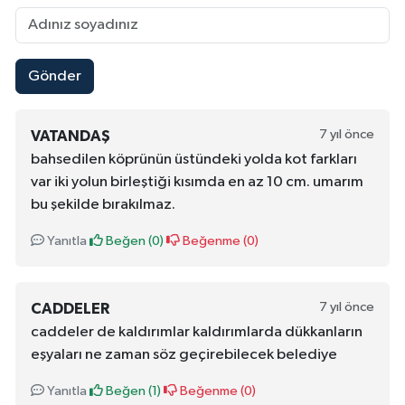
Gönder
7 yıl önce
VATANDAŞ
bahsedilen köprünün üstündeki yolda kot farkları
var iki yolun birleştiği kısımda en az 10 cm. umarım
bu şekilde bırakılmaz.
Yanıtla
Beğen (
0
)
Beğenme (
0
)
7 yıl önce
CADDELER
caddeler de kaldırımlar kaldırımlarda dükkanların
eşyaları ne zaman söz geçirebilecek belediye
Yanıtla
Beğen (
1
)
Beğenme (
0
)