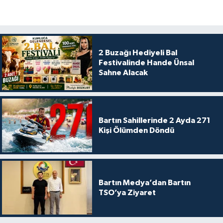
2 Buzağı Hediyeli Bal
Festivalinde Hande Ünsal
Sahne Alacak
Bartın Sahillerinde 2 Ayda 271
Kişi Ölümden Döndü
Bartın Medya’dan Bartın
TSO’ya Ziyaret