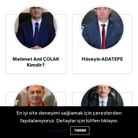
Mehmet Anıl ÇOLAK
Hüseyin ADATEPE
Kimdir?
En iyi site deneyimi sağlamak için çerezlerden
2 Buzağı Hediyeli Bal Festivalinde Hande
11:43
faydalanıyoruz. Detaylar için lütfen tıklayın.
Ünsal Sahne Alacak
Çerezler
TAMAM
Murat TÜRKMEN
Muhammed ÇETİN