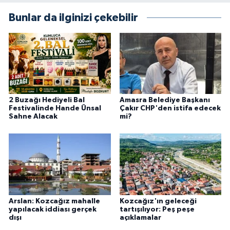
Bunlar da ilginizi çekebilir
2 Buzağı Hediyeli Bal
Amasra Belediye Başkanı
Festivalinde Hande Ünsal
Çakır CHP'den istifa edecek
Sahne Alacak
mi?
Arslan: Kozcağız mahalle
Kozcağız'ın geleceği
yapılacak iddiası gerçek
tartışılıyor: Peş peşe
dışı
açıklamalar