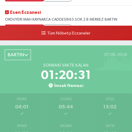
Esen Eczanesi
ORDUYERİ MAH.KAYNARCA CADDESİ665.SOK.2 B MERKEZ BARTIN
0 (378) 502 33 32
Yol Tarifi Al
Tüm Nöbetçi Eczaneler
Çolpak Eczanesi
Şiremirçavuş Mahallesi, Kırıkçı Zeliha Ana Sokak No:20 8 Merkez Bartın
BARTIN
07.08.2026
0 (378) 227 85 45
Yol Tarifi Al
SONRAKI VAKTE KALAN
01:20:30
İmsak Namazı
İMSAK
GÜNEŞ
ÖĞLE
04:01
05:44
13:02
İKINDI
AKŞAM
YATSI