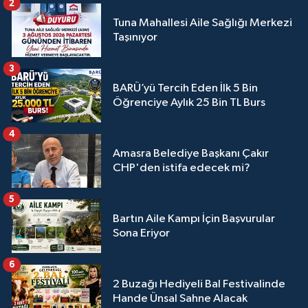
2
Tuna Mahallesi Aile Sağlığı Merkezi
Taşınıyor
3
BARÜ’yü Tercih Eden İlk 5 Bin
Öğrenciye Aylık 25 Bin TL Burs
4
Amasra Belediye Başkanı Çakır
CHP'den istifa edecek mi?
5
Bartın Aile Kampı İçin Başvurular
Sona Eriyor
6
2 Buzağı Hediyeli Bal Festivalinde
Hande Ünsal Sahne Alacak