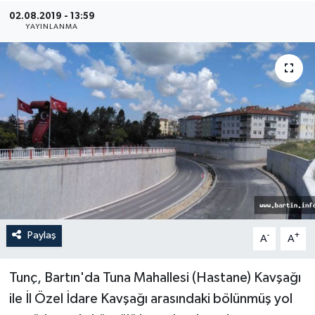
02.08.2019 - 13:59
Medya
YAYINLANMA
Sağlık
Sinema
Sivil Toplum
Siyaset
Spor
Paylaş
-
+
A
A
Tarım
Turizm
Tunç, Bartın'da Tuna Mahallesi (Hastane) Kavşağı
ile İl Özel İdare Kavşağı arasındaki bölünmüş yol
Yaşam