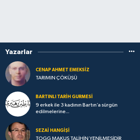
Yazarlar
CENAP AHMET EMEKSİZ
TARIMIN ÇÖKÜŞÜ
BARTINLI TARIH GURMESI
9 erkek ile 3 kadının Bartın’a sürgün
edilmelerine...
SEZAI HANGİŞİ
TOGG MAKUS TALİHİN YENİLMESİDİR