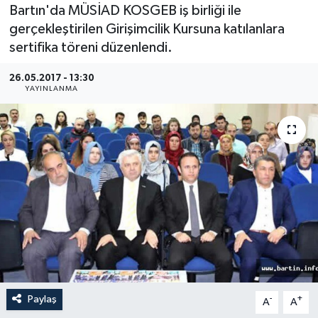
Bartın'da MÜSİAD KOSGEB iş birliği ile
Medya
gerçekleştirilen Girişimcilik Kursuna katılanlara
sertifika töreni düzenlendi.
Sağlık
26.05.2017 - 13:30
YAYINLANMA
Sinema
Sivil Toplum
Siyaset
Spor
Tarım
Turizm
Paylaş
-
+
A
A
Yaşam