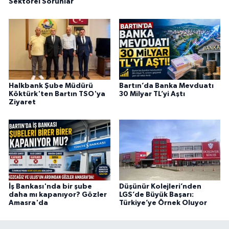
Sektörel Sorunlar
Halkbank Şube Müdürü
Bartın’da Banka Mevduatı
Köktürk'ten Bartın TSO'ya
30 Milyar TL’yi Aştı
Ziyaret
İş Bankası'nda bir şube
Düşünür Kolejleri’nden
daha mı kapanıyor? Gözler
LGS’de Büyük Başarı:
Amasra'da
Türkiye’ye Örnek Oluyor