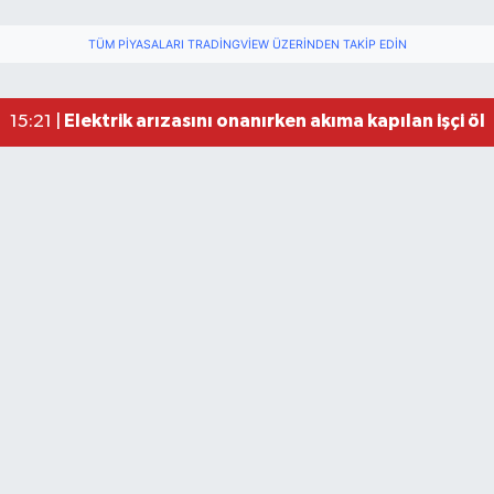
TÜM PIYASALARI TRADINGVIEW ÜZERINDEN TAKIP EDIN
Fındık üreticisinin beklediği haber: TMO fiyatı aç
22:22 |
Elektrik arızasını onanırken akıma kapılan işçi öl
15:21 |