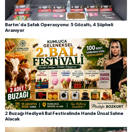
Bartın'da Şafak Operasyonu: 5 Gözaltı, 4 Şüpheli
Aranıyor
2 Buzağı Hediyeli Bal Festivalinde Hande Ünsal Sahne
Alacak