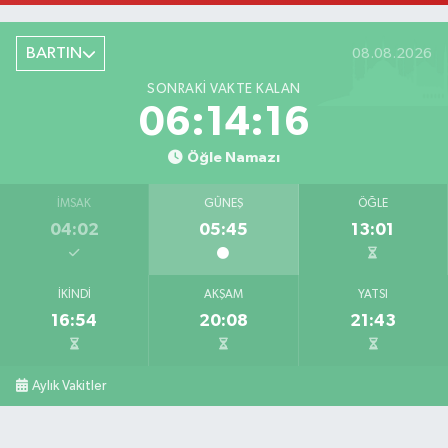
BARTIN
08.08.2026
SONRAKI VAKTE KALAN
06:14:15
Öğle Namazı
İMSAK
GÜNEŞ
ÖĞLE
04:02
05:45
13:01
İKINDI
AKŞAM
YATSI
16:54
20:08
21:43
Aylık Vakitler