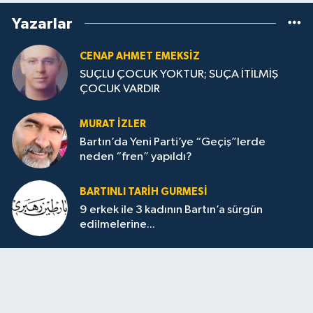
Yazarlar
CENAP AHMET EMEKSİZ
SUÇLU ÇOCUK YOKTUR; SUÇA İTİLMİŞ
ÇOCUK VARDIR
MURAT İZLER
Bartın’da Yeni Parti’ye “Geçiş”lerde
neden “fren” yapıldı?
BARTINLI TARIH GURMESI
9 erkek ile 3 kadının Bartın’a sürgün
edilmelerine...