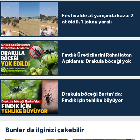
Festivalde at yarışında kaza: 2
at öldü, 1 jokey yaralı
Fındık Üreticilerini Rahatlatan
Açıklama: Drakula böceği yok
Drakula böceği Bartın’da:
Fındık için tehlike büyüyor
Bunlar da ilginizi çekebilir