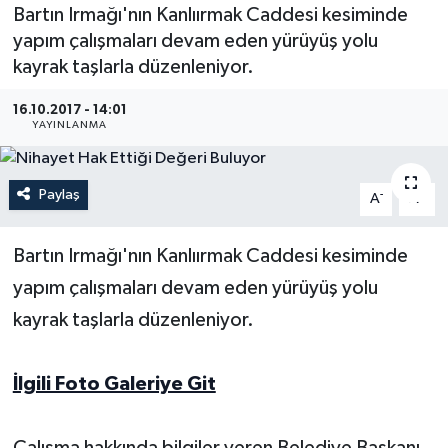
Bartın Irmağı'nın Kanlıırmak Caddesi kesiminde
Medya
yapım çalışmaları devam eden yürüyüş yolu
kayrak taşlarla düzenleniyor.
Sağlık
16.10.2017 - 14:01
YAYINLANMA
Sinema
Sivil Toplum
Paylaş
-
+
A
A
Siyaset
Bartın Irmağı'nın Kanlıırmak Caddesi kesiminde
yapım çalışmaları devam eden yürüyüş yolu
Spor
kayrak taşlarla düzenleniyor.
Tarım
İlgili Foto Galeriye Git
Turizm
Yaşam