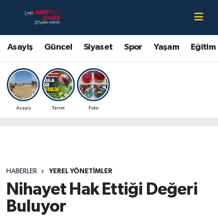
Asayiş
Bartın Nöbetçi Eczaneler
Asayiş
Güncel
Siyaset
Spor
Yaşam
Eğitim
Bartın Hakkında
Bartın Hava Durumu
Çevre
Bartin Namaz Vakitleri
Asayiş
Tarım
Foto
Eğitim
Bartın Trafik Yoğunluk Haritası
Ekonomi
Süper Lig Puan Durumu ve Fikstür
Güncel
Tüm Manşetler
HABERLER
YEREL YÖNETIMLER
Nihayet Hak Ettiği Değeri
Kültür-Sanat
Son Dakika Haberleri
Buluyor
Magazin
Haber Arşivi