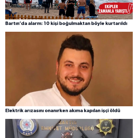
Bartın’da alarm: 10 kişi boğulmaktan böyle kurtarıldı
Elektrik arızasını onanırken akıma kapılan işçi öldü