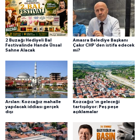
2 Buzağı Hediyeli Bal
Amasra Belediye Başkanı
Festivalinde Hande Ünsal
Çakır CHP'den istifa edecek
Sahne Alacak
mi?
Arslan: Kozcağız mahalle
Kozcağız'ın geleceği
yapılacak iddiası gerçek
tartışılıyor: Peş peşe
dışı
açıklamalar