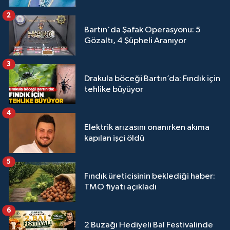
2
Bartın'da Şafak Operasyonu: 5
Gözaltı, 4 Şüpheli Aranıyor
3
Drakula böceği Bartın’da: Fındık için
tehlike büyüyor
4
Elektrik arızasını onanırken akıma
kapılan işçi öldü
5
Fındık üreticisinin beklediği haber:
TMO fiyatı açıkladı
6
2 Buzağı Hediyeli Bal Festivalinde