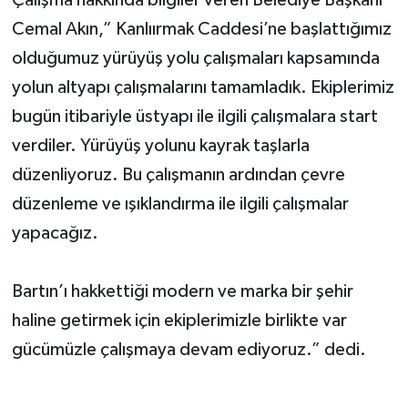
Çalışma hakkında bilgiler veren Belediye Başkanı
Cemal Akın,” Kanlıırmak Caddesi’ne başlattığımız
Yerel Yönetimler
olduğumuz yürüyüş yolu çalışmaları kapsamında
yolun altyapı çalışmalarını tamamladık. Ekiplerimiz
DÜNYA
bugün itibariyle üstyapı ile ilgili çalışmalara start
YEREL
verdiler. Yürüyüş yolunu kayrak taşlarla
düzenliyoruz. Bu çalışmanın ardından çevre
düzenleme ve ışıklandırma ile ilgili çalışmalar
yapacağız.
Bartın’ı hakkettiği modern ve marka bir şehir
haline getirmek için ekiplerimizle birlikte var
gücümüzle çalışmaya devam ediyoruz.” dedi.