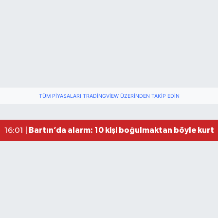
Festivalde at yarışında kaza: 2 at öldü, 1 jokey y
22:47 |
Fındık Üreticilerini Rahatlatan Açıklama: Drakul
21:38 |
TÜM PIYASALARI TRADINGVIEW ÜZERINDEN TAKIP EDIN
Drakula böceği Bartın’da: Fındık için tehlike bü
18:40 |
Valiliğin yasağına rağmen denize giren hakem 
16:30 |
Bartın’da alarm: 10 kişi boğulmaktan böyle kurta
16:01 |