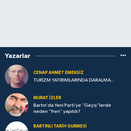
Yazarlar
CENAP AHMET EMEKSİZ
TURİZM YATIRIMLARINDA DARALMA...
MURAT İZLER
Bartın’da Yeni Parti’ye “Geçiş”lerde
neden “fren” yapıldı?
BARTINLI TARIH GURMESI