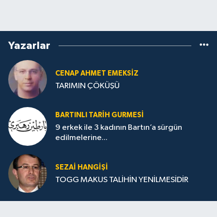
Yazarlar
CENAP AHMET EMEKSİZ
TARIMIN ÇÖKÜŞÜ
BARTINLI TARIH GURMESI
9 erkek ile 3 kadının Bartın’a sürgün
edilmelerine...
SEZAI HANGİŞİ
TOGG MAKUS TALİHİN YENİLMESİDİR