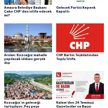
Amasra Belediye Başkanı
Gelecek Partisi Kepenk
Çakır CHP'den istifa edecek
Kapattı
mi?
Arslan: Kozcağız mahalle
CHP Bartın Teşkilatından
yapılacak iddiası gerçek
Toplu İstifa
dışı
Kozcağız'ın geleceği
Kalem’den 24 Temmuz
tartışılıyor: Peş peşe
Gazeteciler ve Basın