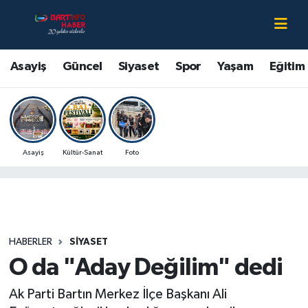
Asayiş
Bartın Nöbetçi Eczaneler
Asayiş
Güncel
Siyaset
Spor
Yaşam
Eğitim
Bartın Hakkında
Bartın Hava Durumu
Çevre
Bartin Namaz Vakitleri
Asayiş
Kültür-Sanat
Foto
Eğitim
Bartın Trafik Yoğunluk Haritası
Ekonomi
Süper Lig Puan Durumu ve Fikstür
Güncel
Tüm Manşetler
HABERLER
SIYASET
O da "Aday Değilim" dedi
Kültür-Sanat
Son Dakika Haberleri
Ak Parti Bartın Merkez İlçe Başkanı Ali
Magazin
Haber Arşivi