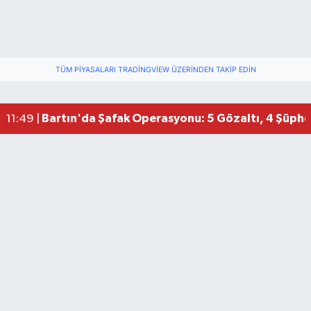
TÜM PIYASALARI TRADINGVIEW ÜZERINDEN TAKIP EDIN
Bartın'da Şafak Operasyonu: 5 Gözaltı, 4 Şüphel
11:49 |