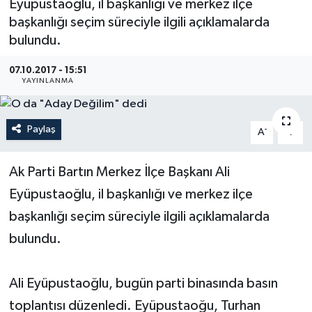
Eyüpustaoğlu, il başkanlığı ve merkez ilçe
başkanlığı seçim süreciyle ilgili açıklamalarda
Medya
bulundu.
Sağlık
07.10.2017 - 15:51
YAYINLANMA
Sinema
Paylaş
-
+
Sivil Toplum
A
A
Siyaset
Ak Parti Bartın Merkez İlçe Başkanı Ali
Eyüpustaoğlu, il başkanlığı ve merkez ilçe
Spor
başkanlığı seçim süreciyle ilgili açıklamalarda
Tarım
bulundu.
Turizm
Ali Eyüpustaoğlu, bugün parti binasında basın
toplantısı düzenledi. Eyüpustaoğu, Turhan
Yaşam