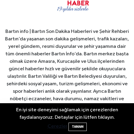
Bartın info | Bartın Son Dakika Haberleri ve Şehir Rehberi
Bartın’da yaşanan son dakika gelişmeleri, trafik kazaları,
yerel gündem, resmi duyurular ve şehir yaşamına dair
tüm önemli haberler Bartın İnfo’da. Bartın merkez başta
olmak üzere Amasra, Kurucaşile ve Ulus ilçelerinden
güncel haberler hızlı ve güvenilir şekilde okuyuculara
ulaştırılır. Bartın Valiliği ve Bartın Belediyesi duyuruları,
şehirdeki sosyal yaşam, turizm gelişmeleri, ekonomi ve
spor haberleri anlık olarak yayınlanır. Ayrıca Bartın
nöbetçi eczaneler, hava durumu, namaz vakitleri ve
önemli şehir duyuruları düzenli olarak güncellenir. Bartın
En iyi site deneyimi sağlamak için çerezlerden
İnfo, Bartın’ın nabzını tutan güvenilir yerel haber
Bartın'da Şafak Operasyonu: 5 Gözaltı, 4
11:49
faydalanıyoruz. Detaylar için lütfen tıklayın.
platformudur.
Şüpheli Aranıyor
Çerezler
TAMAM