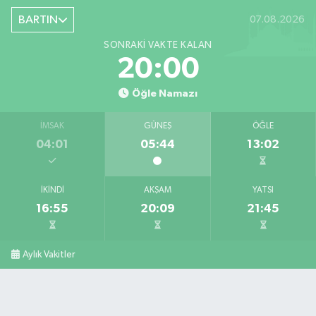
BARTIN
07.08.2026
SONRAKI VAKTE KALAN
19:59
Öğle Namazı
İMSAK
GÜNEŞ
ÖĞLE
04:01
05:44
13:02
İKINDI
AKŞAM
YATSI
16:55
20:09
21:45
Aylık Vakitler