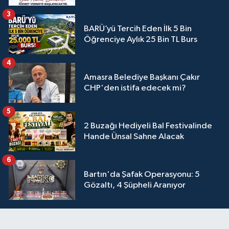
3
BARÜ’yü Tercih Eden İlk 5 Bin
Öğrenciye Aylık 25 Bin TL Burs
4
Amasra Belediye Başkanı Çakır
CHP'den istifa edecek mi?
5
2 Buzağı Hediyeli Bal Festivalinde
Hande Ünsal Sahne Alacak
6
Bartın'da Şafak Operasyonu: 5
Gözaltı, 4 Şüpheli Aranıyor