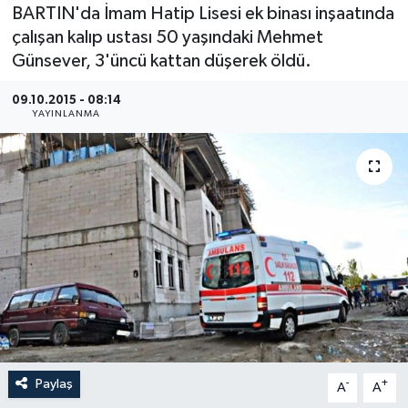
BARTIN'da İmam Hatip Lisesi ek binası inşaatında
Medya
çalışan kalıp ustası 50 yaşındaki Mehmet
Günsever, 3'üncü kattan düşerek öldü.
Sağlık
09.10.2015 - 08:14
YAYINLANMA
Sinema
Sivil Toplum
Siyaset
Spor
Tarım
Turizm
Paylaş
-
+
A
A
Yaşam