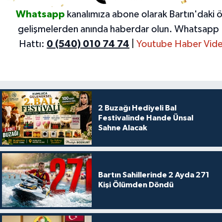
Whatsapp
kanalımıza abone olarak Bartın'daki 
gelişmelerden anında haberdar olun.
Whatsapp 
Hattı:
0 (540) 010 74 74
|
Youtube Haber Vide
2 Buzağı Hediyeli Bal
Festivalinde Hande Ünsal
Sahne Alacak
Bartın Sahillerinde 2 Ayda 271
Kişi Ölümden Döndü