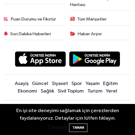
Haritası
Puan Durumu ve Fikstür
Tüm Manşetler
Son Dakika Haberleri
Haber Arşivi
Asayiş
Güncel
Siyaset
Spor
Yaşam
Eğitim
Ekonomi
Sağlık
Sivil Toplum
Turizm
Yerel
Sitede yayınlanan içerik ve yorumlardan yazarları sorumludur.
En iyi site deneyimi sağlamak için çerezlerden
Yayınlanan yorumlardan Bartın Son Dakika Haberleri | Bartın Haber |
2 Buzağı Hediyeli Bal Festivalinde Hande
11:43
faydalanıyoruz. Detaylar için lütfen tıklayın.
Bartın İnfo sorumlu tutulamaz. Sitedeki tüm harici linkler ayrı bir
Ünsal Sahne Alacak
Çerezler
sayfada açılır. Sitemizde yayınlanan haber, köşe yazıları ve
TAMAM
fotoğraflar izin alınmaksızın kaynak gösterilse dahi, herhangi bir