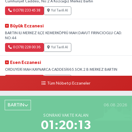
Cumhuriyet Caddesi, No:2 A Kozcağız Merkez Bartın
0 (378) 233 45 38
Yol Tarifi Al
Büyük Eczanesi
BARTIN ILI MERKEZ ILÇE KEMERKÖPRÜ MAH.DAVUT FIRINCIOGLU CAD.
NO:44
0 (378) 228 00 36
Yol Tarifi Al
Esen Eczanesi
ORDUYERİ MAH.KAYNARCA CADDESİ665.SOK.2 B MERKEZ BARTIN
0 (378) 502 33 32
Yol Tarifi Al
Tüm Nöbetçi Eczaneler
Çolpak Eczanesi
Şiremirçavuş Mahallesi, Kırıkçı Zeliha Ana Sokak No:20 8 Merkez Bartın
BARTIN
06.08.2026
0 (378) 227 85 45
Yol Tarifi Al
SONRAKI VAKTE KALAN
01:20:12