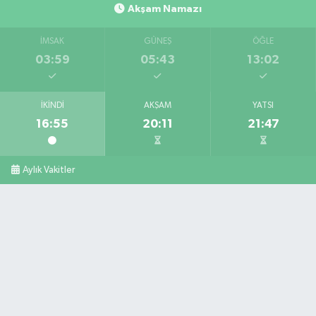
Akşam Namazı
İMSAK
GÜNEŞ
ÖĞLE
03:59
05:43
13:02
İKINDI
AKŞAM
YATSI
16:55
20:11
21:47
Aylık Vakitler