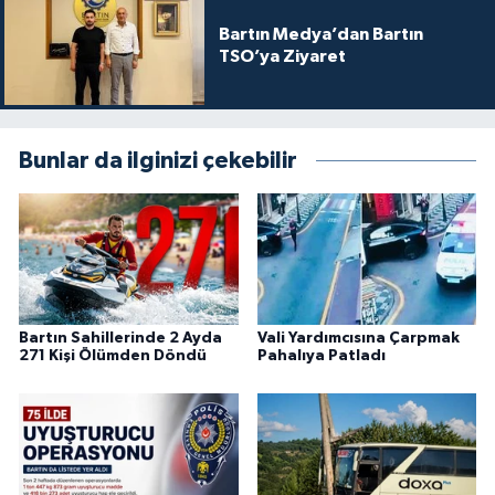
Bartın Medya’dan Bartın
TSO’ya Ziyaret
Bunlar da ilginizi çekebilir
Bartın Sahillerinde 2 Ayda
Vali Yardımcısına Çarpmak
271 Kişi Ölümden Döndü
Pahalıya Patladı