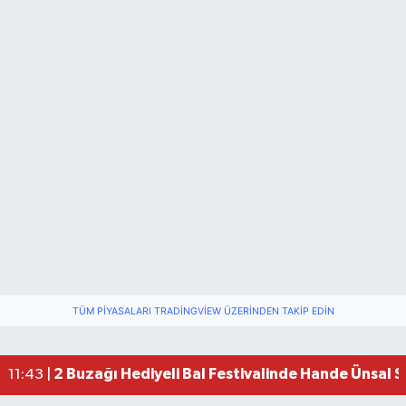
TÜM PIYASALARI TRADINGVIEW ÜZERINDEN TAKIP EDIN
2 Buzağı Hediyeli Bal Festivalinde Hande Ünsal 
11:43 |