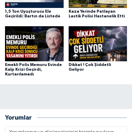
1,5 Ton Uyuşturucu Ele
Kaza Yerinde Patlayan
Geçirildi: Bartın da Listede
Lastik Polisi Hastanelik Etti
Emekli Polis Memuru Evinde
Dikkat ! Çok Şiddetli
Kalp Krizi Geçirdi,
Geliyor
Kurtarılamadı
Yorumlar