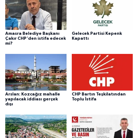
Amasra Belediye Başkanı
Gelecek Partisi Kepenk
Çakır CHP'den istifa edecek
Kapattı
mi?
Arslan: Kozcağız mahalle
CHP Bartın Teşkilatından
yapılacak iddiası gerçek
Toplu İstifa
dışı