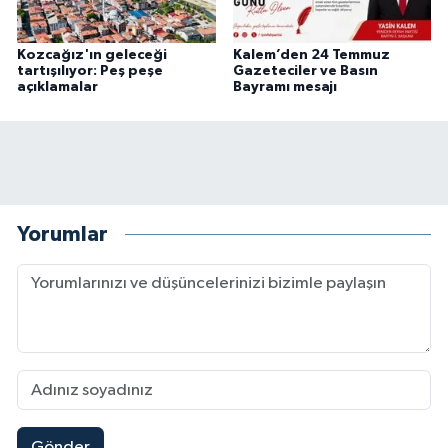
Kozcağız'ın geleceği
Kalem’den 24 Temmuz
tartışılıyor: Peş peşe
Gazeteciler ve Basın
açıklamalar
Bayramı mesajı
Yorumlar
Gönder