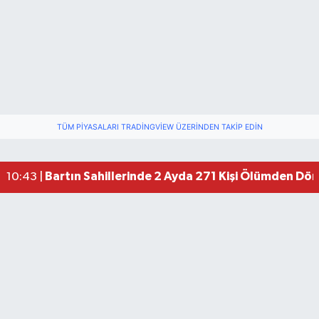
TÜM PIYASALARI TRADINGVIEW ÜZERINDEN TAKIP EDIN
Bartın TSO'da Ortak Gündem: Ekonomi ve Sektö
17:19 |
Bartın Medya’dan Bartın TSO’ya Ziyaret
17:11 |
Bartın Sahillerinde 2 Ayda 271 Kişi Ölümden Dö
10:43 |