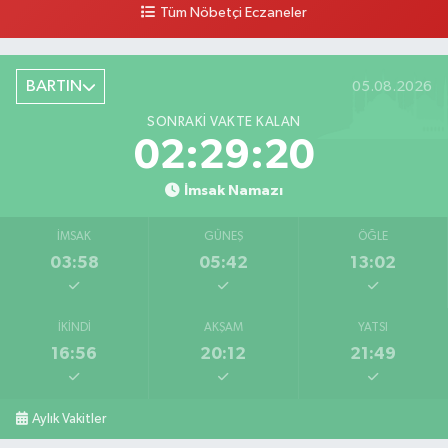
Tüm Nöbetçi Eczaneler
BARTIN
05.08.2026
SONRAKI VAKTE KALAN
02:29:19
İmsak Namazı
İMSAK
GÜNEŞ
ÖĞLE
03:58
05:42
13:02
İKINDI
AKŞAM
YATSI
16:56
20:12
21:49
Aylık Vakitler