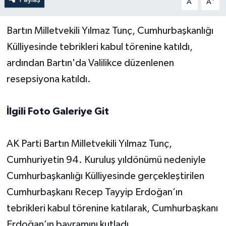
A
A
Yerel Yönetimler
Bartın Milletvekili Yılmaz Tunç, Cumhurbaşkanlığı
Külliyesinde tebrikleri kabul törenine katıldı,
DÜNYA
ardından Bartın'da Valilikce düzenlenen
YEREL
resepsiyona katıldı.
İlgili Foto Galeriye Git
AK Parti Bartın Milletvekili Yılmaz Tunç,
Cumhuriyetin 94. Kuruluş yıldönümü nedeniyle
Cumhurbaşkanlığı Külliyesinde gerçekleştirilen
Cumhurbaşkanı Recep Tayyip Erdoğan’ın
tebrikleri kabul törenine katılarak, Cumhurbaşkanı
Erdoğan’ın bayramını kutladı.