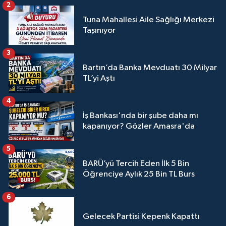
2
Tuna Mahallesi Aile Sağlığı Merkezi
Taşınıyor
3
Bartın’da Banka Mevduatı 30 Milyar
TL’yi Aştı
4
İş Bankası'nda bir şube daha mı
kapanıyor? Gözler Amasra'da
5
BARÜ’yü Tercih Eden İlk 5 Bin
Öğrenciye Aylık 25 Bin TL Burs
6
Gelecek Partisi Kepenk Kapattı