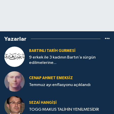
Yazarlar
BARTINLI TARIH GURMESI
9 erkek ile 3 kadının Bartın’a sürgün
edilmelerine...
CENAP AHMET EMEKSİZ
Temmuz ayı enflasyonu açıklandı
SEZAI HANGİŞİ
TOGG MAKUS TALİHİN YENİLMESİDİR