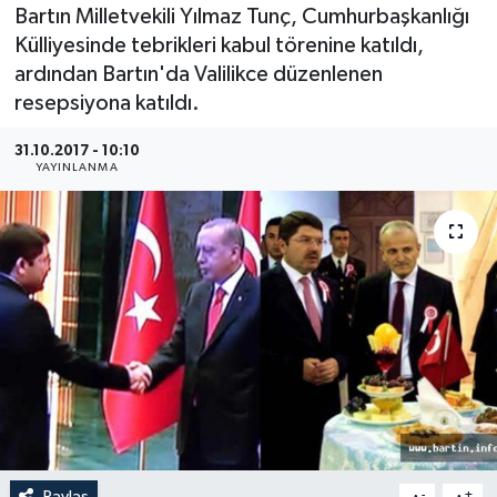
Bartın Milletvekili Yılmaz Tunç, Cumhurbaşkanlığı
Medya
Külliyesinde tebrikleri kabul törenine katıldı,
ardından Bartın'da Valilikce düzenlenen
Sağlık
resepsiyona katıldı.
Sinema
31.10.2017 - 10:10
YAYINLANMA
Sivil Toplum
Siyaset
Spor
Tarım
Turizm
Yaşam
Paylaş
-
+