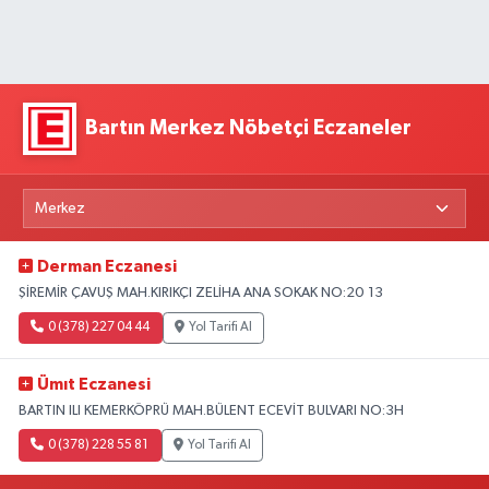
Bartın Merkez Nöbetçi Eczaneler
Derman Eczanesi
ŞİREMİR ÇAVUŞ MAH.KIRIKÇI ZELİHA ANA SOKAK NO:20 13
0 (378) 227 04 44
Yol Tarifi Al
Ümıt Eczanesi
BARTIN ILI KEMERKÖPRÜ MAH.BÜLENT ECEVİT BULVARI NO:3H
0 (378) 228 55 81
Yol Tarifi Al