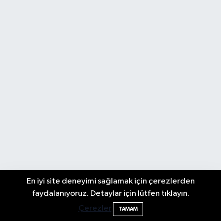
En iyi site deneyimi sağlamak için çerezlerden
Bartın Sahillerinde 2 Ayda 271 Kişi
10:43
faydalanıyoruz. Detaylar için lütfen tıklayın.
Ölümden Döndü
Çerezler
TAMAM