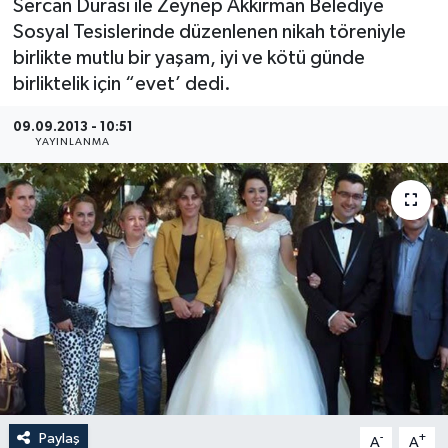
Sercan Durası ile Zeynep Akkirman Belediye
Sosyal Tesislerinde düzenlenen nikah töreniyle
Medya
birlikte mutlu bir yaşam, iyi ve kötü günde
birliktelik için “evet’ dedi.
Sağlık
09.09.2013 - 10:51
Sinema
YAYINLANMA
Sivil Toplum
Siyaset
Spor
Tarım
Turizm
Paylaş
-
+
Yaşam
A
A