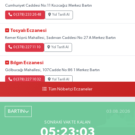
Cumhuriyet Caddesi No:11 Kozcağız Merkez Bartın
0 (378) 233 26 48
Yol Tarifi Al
Tosyalı Eczanesi
Kemer Köprü Mahallesi, Şadırvan Caddesi No:27 A Merkez Bartın
0 (378) 227 11 10
Yol Tarifi Al
Bılgın Eczanesi
Gölbucağı Mahallesi, 107.Cadde No:86 1 Merkez Bartın
0 (378) 227 10 32
Yol Tarifi Al
Tüm Nöbetçi Eczaneler
BARTIN
03.08.2026
SONRAKI VAKTE KALAN
05:23:02