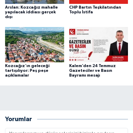
Arslan: Kozcağız mahalle
CHP Bartın Teşkilatından
yapılacak iddiası gerçek
Toplu İstifa
dışı
Kozcağız'ın geleceği
Kalem’den 24 Temmuz
tartışılıyor: Peş peşe
Gazeteciler ve Basın
açıklamalar
Bayramı mesajı
Yorumlar