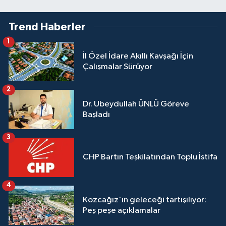
Trend Haberler
1
İl Özel İdare Akıllı Kavşağı İçin
Çalışmalar Sürüyor
2
Dr. Ubeydullah ÜNLÜ Göreve
Başladı
3
CHP Bartın Teşkilatından Toplu İstifa
4
Kozcağız'ın geleceği tartışılıyor:
Peş peşe açıklamalar