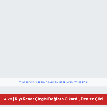
TÜM PIYASALARI TRADINGVIEW ÜZERINDEN TAKIP EDIN
Bartın Aile Kampı İçin Başvurular Sona Eriyor
10:24 |
Kıyı Kenar Çizgisi Dağlara Çıkardı, Denize Çileli 
14:28 |