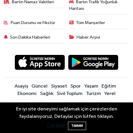
Bartin Namaz Vakitleri
Bartın Trafik Yoğunluk
Haritası
Puan Durumu ve Fikstür
Tüm Manşetler
Son Dakika Haberleri
Haber Arşivi
Asayiş
Güncel
Siyaset
Spor
Yaşam
Eğitim
Ekonomi
Sağlık
Sivil Toplum
Turizm
Yerel
En iyi site deneyimi sağlamak için çerezlerden
Sitede yayınlanan içerik ve yorumlardan yazarları sorumludur.
Bartın Aile Kampı İçin Başvurular Sona
10:24
faydalanıyoruz. Detaylar için lütfen tıklayın.
Yayınlanan yorumlardan Bartın Son Dakika Haberleri | Bartın Haber |
Eriyor
Bartın İnfo sorumlu tutulamaz. Sitedeki tüm harici linkler ayrı bir
Çerezler
TAMAM
sayfada açılır. Sitemizde yayınlanan haber, köşe yazıları ve