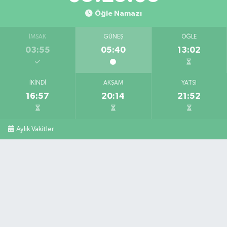
Öğle Namazı
İMSAK
GÜNEŞ
ÖĞLE
03:55
05:40
13:02
İKINDI
AKŞAM
YATSI
16:57
20:14
21:52
Aylık Vakitler