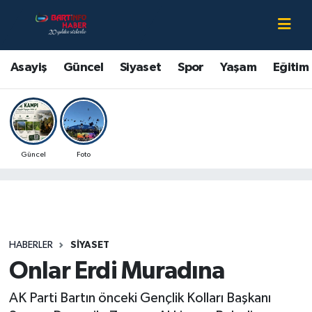
Asayiş
Bartın Nöbetçi Eczaneler
Asayiş
Güncel
Siyaset
Spor
Yaşam
Eğitim
Bartın Hakkında
Bartın Hava Durumu
Çevre
Bartin Namaz Vakitleri
Güncel
Foto
Eğitim
Bartın Trafik Yoğunluk Haritası
Ekonomi
Süper Lig Puan Durumu ve Fikstür
Güncel
Tüm Manşetler
HABERLER
SIYASET
Onlar Erdi Muradına
Kültür-Sanat
Son Dakika Haberleri
AK Parti Bartın önceki Gençlik Kolları Başkanı
Magazin
Haber Arşivi