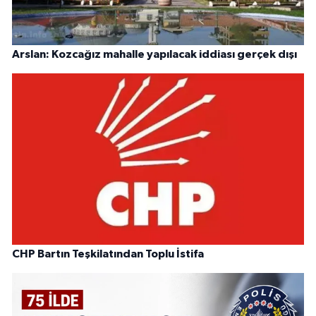
Arslan: Kozcağız mahalle yapılacak iddiası gerçek dışı
CHP Bartın Teşkilatından Toplu İstifa