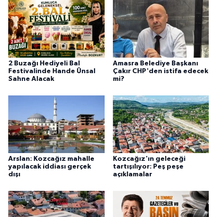
2 Buzağı Hediyeli Bal
Amasra Belediye Başkanı
Festivalinde Hande Ünsal
Çakır CHP'den istifa edecek
Sahne Alacak
mi?
Arslan: Kozcağız mahalle
Kozcağız'ın geleceği
yapılacak iddiası gerçek
tartışılıyor: Peş peşe
dışı
açıklamalar