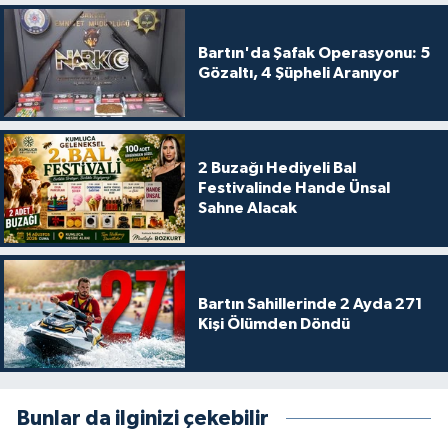
Bartın'da Şafak Operasyonu: 5
Gözaltı, 4 Şüpheli Aranıyor
2 Buzağı Hediyeli Bal
Festivalinde Hande Ünsal
Sahne Alacak
Bartın Sahillerinde 2 Ayda 271
Kişi Ölümden Döndü
Bunlar da ilginizi çekebilir