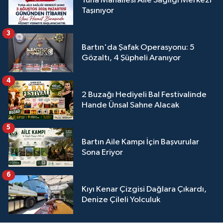
Tuna Mahallesi Aile Sağlığı Merkezi
Taşınıyor
3
Bartın'da Şafak Operasyonu: 5
Gözaltı, 4 Şüpheli Aranıyor
4
2 Buzağı Hediyeli Bal Festivalinde
Hande Ünsal Sahne Alacak
5
Bartın Aile Kampı İçin Başvurular
Sona Eriyor
6
Kıyı Kenar Çizgisi Dağlara Çıkardı,
Denize Çileli Yolculuk