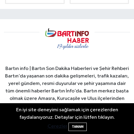
Bartın info | Bartın Son Dakika Haberleri ve Şehir Rehberi
Bartın’da yaşanan son dakika gelişmeleri, trafik kazaları,
yerel gündem, resmi duyurular ve şehir yaşamına dair
tüm önemli haberler Bartın İnfo’da. Bartın merkez başta
olmak üzere Amasra, Kurucaşile ve Ulus ilçelerinden
güncel haberler hızlı ve güvenilir şekilde okuyuculara
En iyi site deneyimi sağlamak için çerezlerden
ulaştırılır. Bartın Valiliği ve Bartın Belediyesi duyuruları,
Bartın'da Şafak Operasyonu: 5 Gözaltı, 4
11:49
faydalanıyoruz. Detaylar için lütfen tıklayın.
şehirdeki sosyal yaşam, turizm gelişmeleri, ekonomi ve
Şüpheli Aranıyor
Çerezler
TAMAM
spor haberleri anlık olarak yayınlanır. Ayrıca Bartın