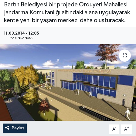
Bartın Belediyesi bir projede Orduyeri Mahallesi
Medya
Jandarma Komutanlığı altındaki alana uygulayarak
kente yeni bir yaşam merkezi daha oluşturacak.
Sağlık
11.03.2014 - 12:05
YAYINLANMA
Sinema
Sivil Toplum
Siyaset
Spor
Tarım
Turizm
Paylaş
-
+
A
A
Yaşam