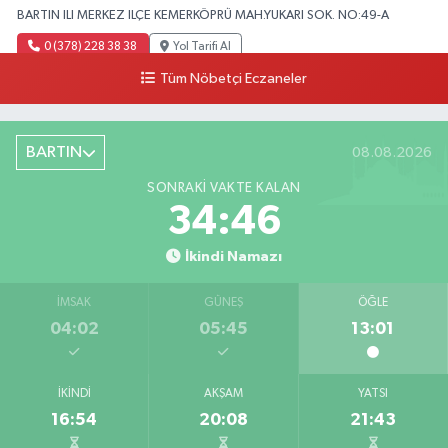
BARTIN ILI MERKEZ ILÇE KEMERKÖPRÜ MAH.YUKARI SOK. NO:49-A
0 (378) 228 38 38
Yol Tarifi Al
Tüm Nöbetçi Eczaneler
BARTIN
08.08.2026
SONRAKI VAKTE KALAN
34:45
İkindi Namazı
İMSAK
GÜNEŞ
ÖĞLE
04:02
05:45
13:01
İKINDI
AKŞAM
YATSI
16:54
20:08
21:43