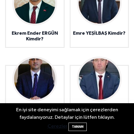
Ekrem Ender ERGÜN
Emre YEŞİLBAŞ Kimdir?
Kimdir?
Mehmet Anıl ÇOLAK
Hüseyin ADATEPE
En iyi site deneyimi sağlamak için çerezlerden
Kimdir?
2 Buzağı Hediyeli Bal Festivalinde Hande
11:43
faydalanıyoruz. Detaylar için lütfen tıklayın.
Ünsal Sahne Alacak
Çerezler
TAMAM