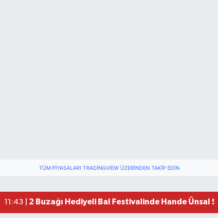
TÜM PIYASALARI TRADINGVIEW ÜZERINDEN TAKIP EDIN
2 Buzağı Hediyeli Bal Festivalinde Hande Ünsal 
11:43 |