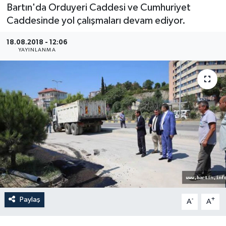
Bartın'da Orduyeri Caddesi ve Cumhuriyet
Medya
Caddesinde yol çalışmaları devam ediyor.
18.08.2018 - 12:06
Sağlık
YAYINLANMA
Sinema
Sivil Toplum
Siyaset
Spor
Tarım
Turizm
Paylaş
-
+
A
A
Yaşam