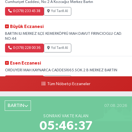
Cumhuriyet Caddesi, No:2 A Kozcağız Merkez Bartın
0 (378) 233 45 38
Yol Tarifi Al
Büyük Eczanesi
BARTIN ILI MERKEZ ILÇE KEMERKÖPRÜ MAH.DAVUT FIRINCIOGLU CAD.
NO:44
0 (378) 228 00 36
Yol Tarifi Al
Esen Eczanesi
ORDUYERİ MAH.KAYNARCA CADDESİ665.SOK.2 B MERKEZ BARTIN
0 (378) 502 33 32
Yol Tarifi Al
Tüm Nöbetçi Eczaneler
Çolpak Eczanesi
Şiremirçavuş Mahallesi, Kırıkçı Zeliha Ana Sokak No:20 8 Merkez Bartın
BARTIN
07.08.2026
0 (378) 227 85 45
Yol Tarifi Al
SONRAKI VAKTE KALAN
05:46:36