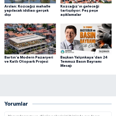
Arslan: Kozcağız mahalle
Kozcağız'ın geleceği
yapılacak iddiası gerçek
tartışılıyor: Peş peşe
dışı
açıklamalar
Bartın’a Modern Pazaryeri
Başkan Yalçınkaya'dan 24
ve Katlı Otopark Projesi
Temmuz Basın Bayramı
Mesajı
Yorumlar