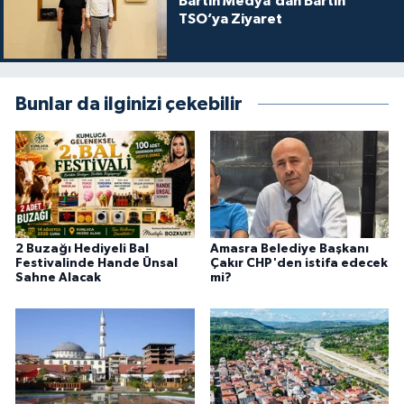
Bartın Medya’dan Bartın
TSO’ya Ziyaret
Bunlar da ilginizi çekebilir
2 Buzağı Hediyeli Bal
Amasra Belediye Başkanı
Festivalinde Hande Ünsal
Çakır CHP'den istifa edecek
Sahne Alacak
mi?