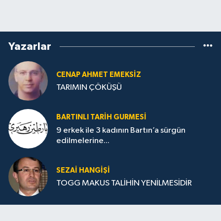
Yazarlar
CENAP AHMET EMEKSİZ
TARIMIN ÇÖKÜŞÜ
BARTINLI TARIH GURMESI
9 erkek ile 3 kadının Bartın’a sürgün
edilmelerine...
SEZAI HANGİŞİ
TOGG MAKUS TALİHİN YENİLMESİDİR