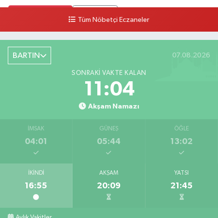
0 (378) 502 33 32
Yol Tarifi Al
Tüm Nöbetçi Eczaneler
Çolpak Eczanesi
Şiremirçavuş Mahallesi, Kırıkçı Zeliha Ana Sokak No:20 8 Merkez Bartın
BARTIN
07.08.2026
0 (378) 227 85 45
Yol Tarifi Al
SONRAKI VAKTE KALAN
11:03
Akşam Namazı
İMSAK
GÜNEŞ
ÖĞLE
04:01
05:44
13:02
İKINDI
AKŞAM
YATSI
16:55
20:09
21:45
Aylık Vakitler