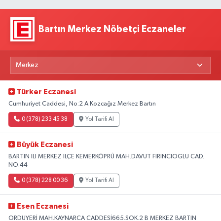
Bartın Merkez Nöbetçi Eczaneler
Türker Eczanesi
Cumhuriyet Caddesi, No:2 A Kozcağız Merkez Bartın
0 (378) 233 45 38
Yol Tarifi Al
Büyük Eczanesi
BARTIN ILI MERKEZ ILÇE KEMERKÖPRÜ MAH.DAVUT FIRINCIOGLU CAD.
NO:44
0 (378) 228 00 36
Yol Tarifi Al
Esen Eczanesi
ORDUYERİ MAH.KAYNARCA CADDESİ665.SOK.2 B MERKEZ BARTIN