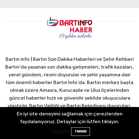
Bartın info | Bartın Son Dakika Haberleri ve Şehir Rehberi
Bartın’da yaşanan son dakika gelişmeleri, trafik kazaları,
yerel gündem, resmi duyurular ve şehir yaşamına dair
tüm önemli haberler Bartın İnfo’da. Bartın merkez başta
olmak üzere Amasra, Kurucaşile ve Ulus ilçelerinden
güncel haberler hızlı ve güvenilir şekilde okuyuculara
ulaştırılır. Bartın Valiliği ve Bartın Belediyesi duyuruları,
şehirdeki sosyal yaşam, turizm gelişmeleri, ekonomi ve
En iyi site deneyimi sağlamak için çerezlerden
2 Buzağı Hediyeli Bal Festivalinde Hande
spor haberleri anlık olarak yayınlanır. Ayrıca Bartın
11:43
faydalanıyoruz. Detaylar için lütfen tıklayın.
Ünsal Sahne Alacak
nöbetçi eczaneler, hava durumu, namaz vakitleri ve
Çerezler
TAMAM
önemli şehir duyuruları düzenli olarak güncellenir. Bartın