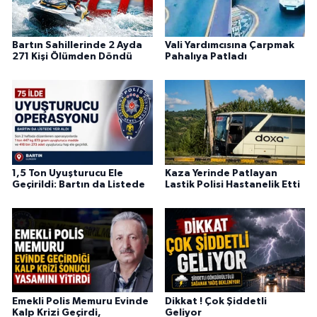
Bartın Sahillerinde 2 Ayda
Vali Yardımcısına Çarpmak
271 Kişi Ölümden Döndü
Pahalıya Patladı
1,5 Ton Uyuşturucu Ele
Kaza Yerinde Patlayan
Geçirildi: Bartın da Listede
Lastik Polisi Hastanelik Etti
Emekli Polis Memuru Evinde
Dikkat ! Çok Şiddetli
Kalp Krizi Geçirdi,
Geliyor