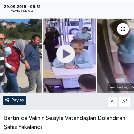
29.09.2018 - 08:31
Medya
YAYINLANMA
Sağlık
Sinema
Sivil Toplum
Siyaset
Spor
Paylaş
-
+
A
A
Tarım
Turizm
Bartın'da Valinin Sesiyle Vatandaşları Dolandıran
Şahıs Yakalandı
Yaşam