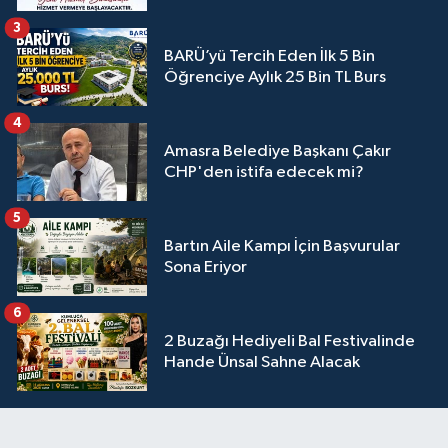
3
BARÜ’yü Tercih Eden İlk 5 Bin
Öğrenciye Aylık 25 Bin TL Burs
4
Amasra Belediye Başkanı Çakır
CHP'den istifa edecek mi?
5
Bartın Aile Kampı İçin Başvurular
Sona Eriyor
6
2 Buzağı Hediyeli Bal Festivalinde
Hande Ünsal Sahne Alacak