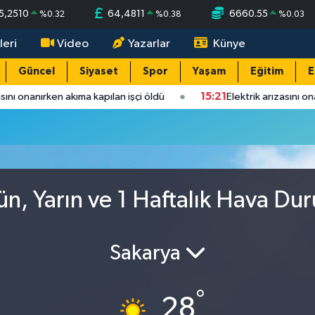
5,2510
64,4811
6660.55
%
0.32
%
0.38
%
0.03
leri
Video
Yazarlar
Künye
Güncel
Siyaset
Spor
Yaşam
Eğitim
E
sını onanırken akıma kapılan işçi öldü
15:21
Elektrik arızasını on
ün, Yarın ve 1 Haftalık Hava Du
Sakarya
°
28