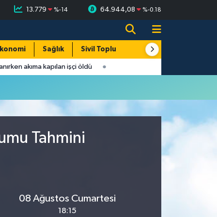
13.779
64.944,08
%
-14
%
-0.18
konomi
Sağlık
Sivil Toplum
Turizm
Yerel
anırken akıma kapılan işçi öldü
rumu Tahmini
08 Ağustos Cumartesi
18:15