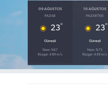
09 AĞUSTOS
10 AĞUSTOS
Yerel Yönetimler
PAZAR
PAZARTESI
DÜNYA
°
°
23
23
YEREL
Güneşli
Güneşli
Nem: %67
Nem: %73
Rüzgar: 4.89 m/s
Rüzgar: 4.69 m/s