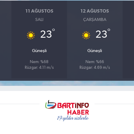
11 AĞUSTOS
12 AĞUSTOS
SALI
ÇARŞAMBA
°
°
23
23
Güneşli
Güneşli
Nem: %68
Nem: %66
Rüzgar: 4.11 m/s
Rüzgar: 4.69 m/s