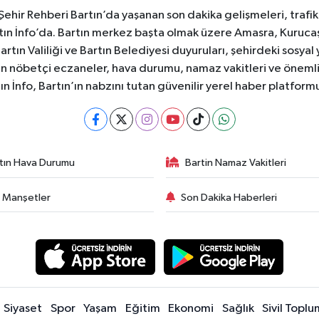
e Şehir Rehberi Bartın’da yaşanan son dakika gelişmeleri, trafi
ın İnfo’da. Bartın merkez başta olmak üzere Amasra, Kurucaşi
 Bartın Valiliği ve Bartın Belediyesi duyuruları, şehirdeki sos
rtın nöbetçi eczaneler, hava durumu, namaz vakitleri ve önemli
ın İnfo, Bartın’ın nabzını tutan güvenilir yerel haber platform
tın Hava Durumu
Bartin Namaz Vakitleri
 Manşetler
Son Dakika Haberleri
Siyaset
Spor
Yaşam
Eğitim
Ekonomi
Sağlık
Sivil Toplu