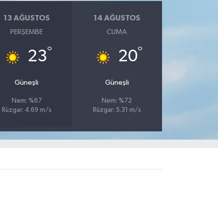
13 AĞUSTOS
14 AĞUSTOS
PERŞEMBE
CUMA
°
°
23
20
Güneşli
Güneşli
Nem: %67
Nem: %72
Rüzgar: 4.69 m/s
Rüzgar: 5.31 m/s