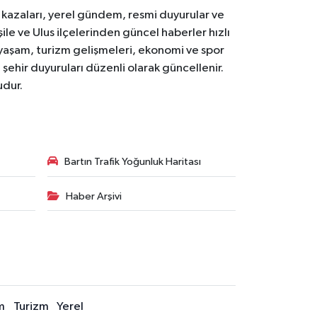
k kazaları, yerel gündem, resmi duyurular ve
le ve Ulus ilçelerinden güncel haberler hızlı
yal yaşam, turizm gelişmeleri, ekonomi ve spor
 şehir duyuruları düzenli olarak güncellenir.
udur.
Bartın Trafik Yoğunluk Haritası
Haber Arşivi
m
Turizm
Yerel