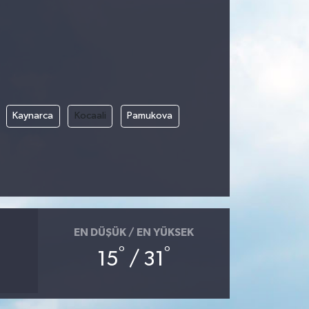
Kaynarca
Kocaali
Pamukova
EN DÜŞÜK / EN YÜKSEK
°
°
15
/ 31