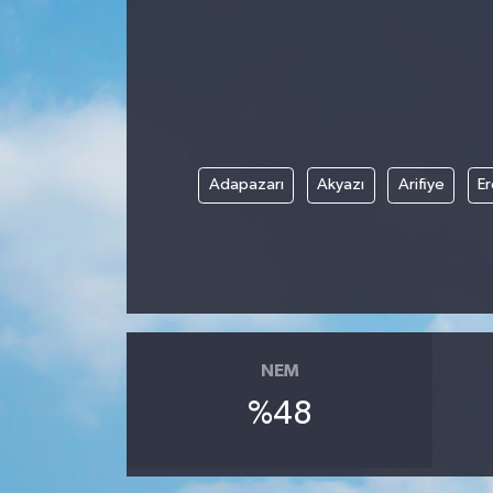
Medya
Sağlık
Sinema
Adapazarı
Akyazı
Arifiye
Er
Sivil Toplum
Siyaset
Spor
NEM
Tarım
%48
Turizm
Yaşam