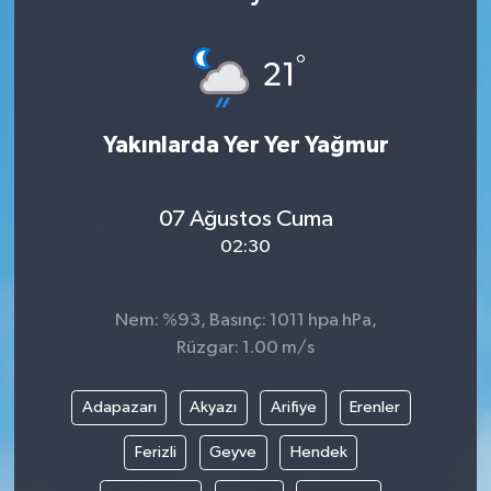
Medya
°
21
Sağlık
Yakınlarda Yer Yer Yağmur
Sinema
Sivil Toplum
07 Ağustos Cuma
02:30
Siyaset
Spor
Nem: %93, Basınç: 1011 hpa hPa,
Rüzgar: 1.00 m/s
Tarım
Adapazarı
Akyazı
Arifiye
Erenler
Turizm
Ferizli
Geyve
Hendek
Yaşam