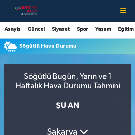
Asayiş
Bartın Nöbetçi Eczaneler
Asayiş
Güncel
Siyaset
Spor
Yaşam
Eğitim
Bartın Hakkında
Bartın Hava Durumu
Söğütlü Hava Durumu
Çevre
Bartin Namaz Vakitleri
Eğitim
Bartın Trafik Yoğunluk Haritası
Söğütlü Bugün, Yarın ve 1
Ekonomi
Süper Lig Puan Durumu ve Fikstür
Haftalık Hava Durumu Tahmini
Güncel
Tüm Manşetler
ŞU AN
Kültür-Sanat
Son Dakika Haberleri
Sakarya
Magazin
Haber Arşivi