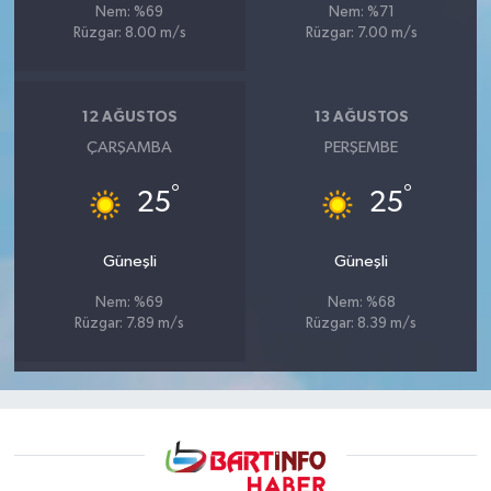
Nem: %69
Nem: %71
Rüzgar: 8.00 m/s
Rüzgar: 7.00 m/s
12 AĞUSTOS
13 AĞUSTOS
ÇARŞAMBA
PERŞEMBE
°
°
25
25
Güneşli
Güneşli
Nem: %69
Nem: %68
Rüzgar: 7.89 m/s
Rüzgar: 8.39 m/s