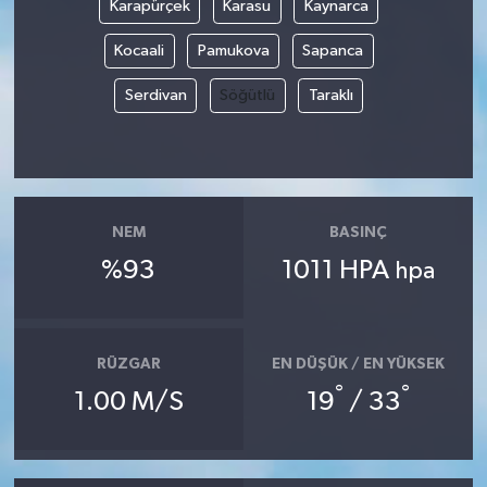
Karapürçek
Karasu
Kaynarca
Yerel Yönetimler
Kocaali
Pamukova
Sapanca
Serdivan
Söğütlü
Taraklı
DÜNYA
YEREL
NEM
BASINÇ
%93
1011 HPA
hpa
RÜZGAR
EN DÜŞÜK / EN YÜKSEK
°
°
1.00 M/S
19
/ 33